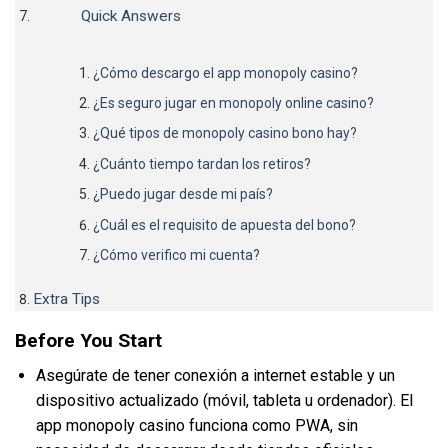
Quick Answers
¿Cómo descargo el app monopoly casino?
¿Es seguro jugar en monopoly online casino?
¿Qué tipos de monopoly casino bono hay?
¿Cuánto tiempo tardan los retiros?
¿Puedo jugar desde mi país?
¿Cuál es el requisito de apuesta del bono?
¿Cómo verifico mi cuenta?
Extra Tips
Before You Start
Asegúrate de tener conexión a internet estable y un
dispositivo actualizado (móvil, tableta u ordenador). El
app monopoly casino funciona como PWA, sin