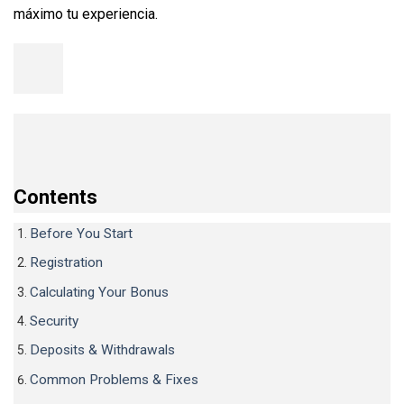
máximo tu experiencia.
Contents
Before You Start
Registration
Calculating Your Bonus
Security
Deposits & Withdrawals
Common Problems & Fixes