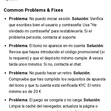
Common Problems & Fixes
Problema:
No puedo iniciar sesión.
Solución:
Verifica
que escribes bien el usuario y contraseña. Usa “He
olvidado mi contraseña” para restablecerla. Si el
problema persiste, contacta al soporte.
Problema:
El bono no aparece en mi cuenta.
Solución:
Revisa que hayas introducido el código promocional (si
lo requiere) y que el depósito mínimo cumple. A veces
tarda unos minutos. Si no, contacta al chat.
Problema:
No puedo hacer un retiro.
Solución:
Comprueba que has cumplido los requisitos de apuesta
del bono y que tu cuenta está verificada KYC. El retiro
mínimo es de 20 €.
Problema:
El juego se congela o no carga.
Solución:
Limpia la caché del navegador, actualiza la página o