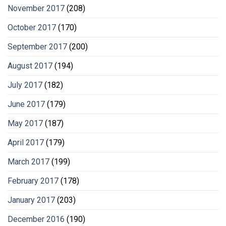
November 2017
(208)
October 2017
(170)
September 2017
(200)
August 2017
(194)
July 2017
(182)
June 2017
(179)
May 2017
(187)
April 2017
(179)
March 2017
(199)
February 2017
(178)
January 2017
(203)
December 2016
(190)