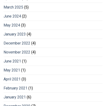
March 2025
(5)
June 2024
(2)
May 2024
(3)
January 2023
(4)
December 2022
(4)
November 2022
(4)
June 2021
(1)
May 2021
(1)
April 2021
(3)
February 2021
(1)
January 2021
(6)