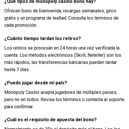
¿Qué tipos de monopoly casino bono hay?
Ofrecen bono de bienvenida, recargas semanales, giros
gratis y un programa de lealtad. Consulta los términos de
cada promoción.
¿Cuánto tiempo tardan los retiros?
Los retiros se procesan en 24 horas una vez verificada la
cuenta. Los métodos electrónicos (Skrill, Neteller) son los
más rápidos; las transferencias bancarias pueden tardar
hasta 7 días.
¿Puedo jugar desde mi país?
Monopoly Casino acepta jugadores de múltiples países,
pero no en todos. Revisa los términos o contacta al soporte
para confirmar.
¿Cuál es el requisito de apuesta del bono?