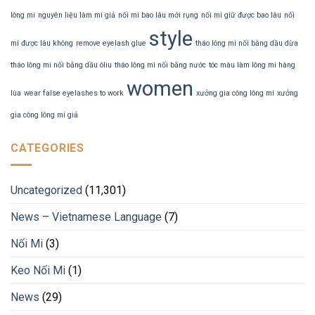
lông mi
nguyên liệu làm mi giả
nối mi bao lâu mới rụng
nối mi giữ được bao lâu
nối
style
mi được lâu không
remove eyelash glue
tháo lông mi nối bằng dầu dừa
tháo lông mi nối bằng dầu ôliu
tháo lông mi nối bằng nước
tóc màu làm lông mi hàng
women
lùa
wear false eyelashes to work
xưởng gia công lông mi
xưởng
gia công lông mi giả
CATEGORIES
Uncategorized
(11,301)
News – Vietnamese Language
(7)
Nối Mi
(3)
Keo Nối Mi
(1)
News
(29)