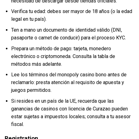
necesidad de descargar desde tiendas oficiales.
Verifica tu edad: debes ser mayor de 18 años (o la edad
legal en tu país).
Ten a mano un documento de identidad válido (DNI,
pasaporte o carnet de conducir) para el proceso KYC.
Prepara un método de pago: tarjeta, monedero
electrónico o criptomoneda. Consulta la tabla de
métodos más adelante.
Lee los términos del monopoly casino bono antes de
reclamarlo: presta atención al requisito de apuesta y
juegos permitidos.
Si resides en un país de la UE, recuerda que las
ganancias de casinos con licencia de Curazao pueden
estar sujetas a impuestos locales; consulta a tu asesor
fiscal.
Registration