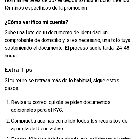
Normalmente es de 30x el depósito más el bono. Lee los
términos específicos de la promoción.
¿Cómo verifico mi cuenta?
Sube una foto de tu documento de identidad, un
comprobante de domicilio y, si es necesario, una foto tuya
sosteniendo el documento. El proceso suele tardar 24-48
horas.
Extra Tips
Si tu retiro se retrasa más de lo habitual, sigue estos
pasos:
Revisa tu correo: quizás te piden documentos
adicionales para el KYC.
Comprueba que has cumplido todos los requisitos de
apuesta del bono activo.