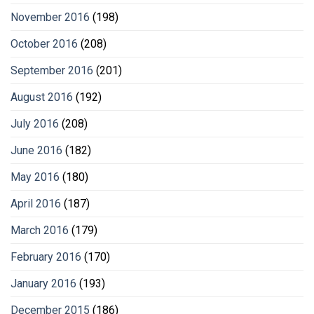
November 2016
(198)
October 2016
(208)
September 2016
(201)
August 2016
(192)
July 2016
(208)
June 2016
(182)
May 2016
(180)
April 2016
(187)
March 2016
(179)
February 2016
(170)
January 2016
(193)
December 2015
(186)