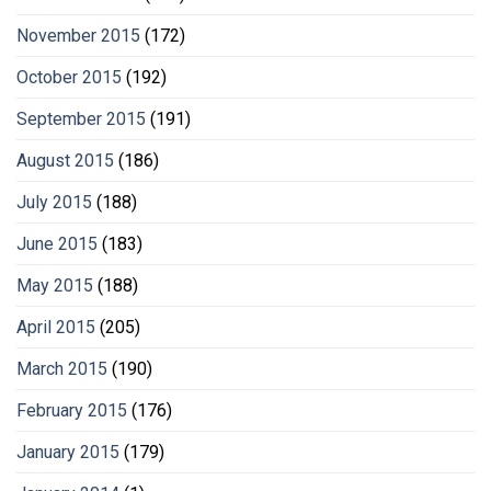
November 2015
(172)
October 2015
(192)
September 2015
(191)
August 2015
(186)
July 2015
(188)
June 2015
(183)
May 2015
(188)
April 2015
(205)
March 2015
(190)
February 2015
(176)
January 2015
(179)