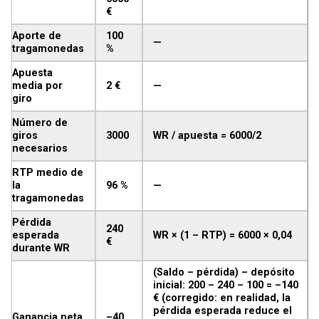
€
Aporte de
100
—
tragamonedas
%
Apuesta
media por
2 €
—
giro
Número de
giros
3000
WR / apuesta = 6000/2
necesarios
RTP medio de
la
96 %
—
tragamonedas
Pérdida
240
esperada
WR × (1 – RTP) = 6000 × 0,04
€
durante WR
(Saldo – pérdida) – depósito
inicial: 200 – 240 – 100 = –140
€ (corregido: en realidad, la
pérdida esperada reduce el
Ganancia neta
–40