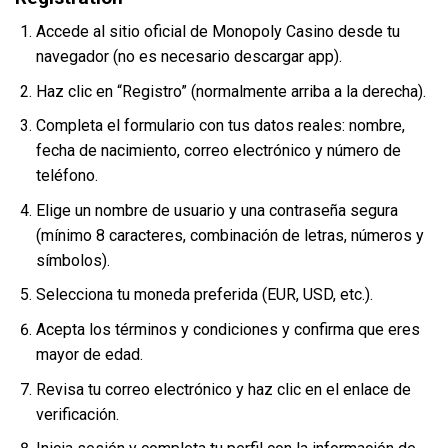
Accede al sitio oficial de Monopoly Casino desde tu
navegador (no es necesario descargar app).
Haz clic en “Registro” (normalmente arriba a la derecha).
Completa el formulario con tus datos reales: nombre,
fecha de nacimiento, correo electrónico y número de
teléfono.
Elige un nombre de usuario y una contraseña segura
(mínimo 8 caracteres, combinación de letras, números y
símbolos).
Selecciona tu moneda preferida (EUR, USD, etc.).
Acepta los términos y condiciones y confirma que eres
mayor de edad.
Revisa tu correo electrónico y haz clic en el enlace de
verificación.