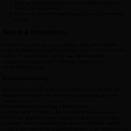
Activeer de welkomstbonus in de cashier voordat u
speelt, indien gewenst.
Begin met spelen en raadpleeg de bonusvoorwaarden
vooraf.
Bonus & Promotions
Stardice Casino biedt nieuwe spelers een aantrekkelijke
welkomstbonus. Een typische bonus is een 100% match tot
€200 + 50 gratis spins.
Let op:
aan elke bonus zijn
inzetvereisten verbonden. Hieronder laten we een
rekenvoorbeeld zien.
Bonusberekening
Stel, u stort €50 en ontvangt een 100% bonus van €50. De
inzetvereiste is 30x het stortings- plus bonusbedrag. De
formule is:
Inzetvereiste = (storting + bonus) × 30
In dit geval: (€50 + €50) × 30 = €3000. U moet dus voor
€3000 aan spellen inzetten voordat u de bonuswinst kunt
opnemen. Houd er rekening mee dat verschillende spellen
mogelijk een verschillend gewicht hebben in de inzetvereiste;