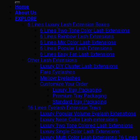
Home
About Us
EXPLORE
6 Lines Luxury Lash Extension Boxes
6 Lines Two-Tone Color Lash Extensions
6 Lines Rainbow Lash Extensions
6 Lines Mix Color Lash Extensions
6 Lines Popular Lash Extensions
6 Lines Easy Fan Lash Extensions
Other Lash Extensions
Luxury DIY Cluster Lash Extensions
Flare Eyelashes
Mellow Eyelashes
Customize Your Order
Luxury Tray Packaging
Premium Tray Packaging
Standard Tray Packaging
16 Lines Eyelash Extension Trays
Luxury Popular Volume Eyelash Extenstions
Luxury Neon Color Lash extensions
Luxury Two Tone Colored Lash Extensions
Luxury Single Color Lash Extensions
Luxury Multi Color Lash Extensions 16 Lines