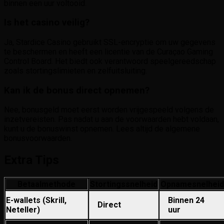
binnen een uur voltooid.
Is het casino veilig?
Ja, Stardice Casino gebruikt SSL-encryptie om uw gegevens
te beschermen en heeft een licentie van de Curaçao Gaming
Control Board. Het biedt ook verantwoord speelgereedschap
zoals stortingslimieten en zelfuitsluiting.
Kan ik de bonus direct opnemen?
Nee, bonusgeld moet eerst worden vrijgespeeld volgens de
inzetvereisten. Pas nadat u aan de voorwaarden hebt voldaan,
kunt u de bonuswinst opnemen. Lees altijd de algemene
bonusvoorwaarden.
Extra Tips
Betaalmethode
Stortingssnelheid
Opnamesnelheid
E-wallets (Skrill,
Binnen 24
Direct
Neteller)
uur