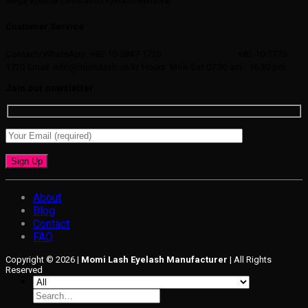
Mega Volume Lamination Eyelash Removal
Customer Service
Contact/WhatsApp: +82-10-5847-1720
+82-10-7775-
1720
Email: info@momilash.co.kr
Hours: Mon-Sat 07:30 am - 16:30 pm
Join our newsletter
About
Blog
Contact
FAQ
Copyright © 2026 |
Momi Lash Eyelash Manufacturer
| All Rights
Reserved
Search
for: