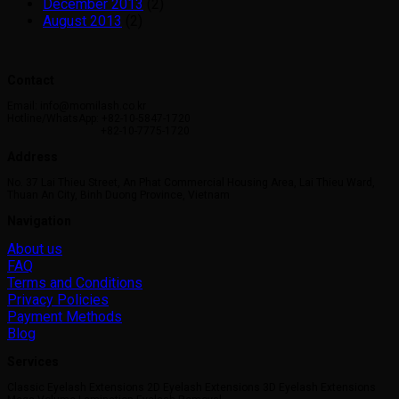
December 2013
(2)
August 2013
(2)
Contact
Email: info@momilash.co.kr
Hotline/WhatsApp: +82-10-5847-1720
+82-10-7775-1720
Address
No. 37 Lai Thieu Street, An Phat Commercial Housing Area, Lai Thieu Ward,
Thuan An City, Binh Duong Province, Vietnam
Navigation
About us
FAQ
Terms and Conditions
Privacy Policies
Payment Methods
Blog
Services
Classic Eyelash Extensions 2D Eyelash Extensions 3D Eyelash Extensions