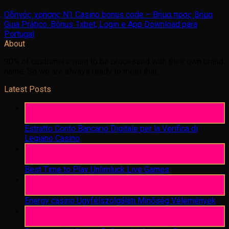
Οδηγός χρήσης N1 Casino bonus code – Βήμα προς βήμα
Guia Prático: Bônus 1xbet, Login e App Download para
Portugal
About
90% of customers want to be processed with their own brand
name. So we are always ready to meet that.
Latest Posts
06
Aug
Estratto Conto Bancario Digitale per la Verifica di
Legiano Casino
05
Aug
Best Time to Play Unlimluck Live Games
05
Aug
Energy casino Ügyfélszolgálati Minőség Vélemények
05
Aug