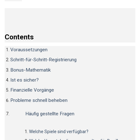
Contents
Voraussetzungen
Schritt-für-Schritt-Registrierung
Bonus-Mathematik
Ist es sicher?
Finanzielle Vorgänge
Probleme schnell beheben
Häufig gestellte Fragen
Welche Spiele sind verfügbar?