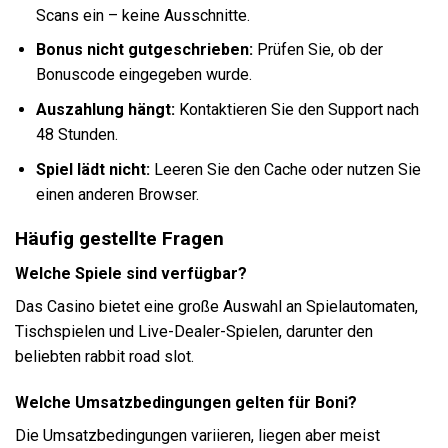
Scans ein – keine Ausschnitte.
Bonus nicht gutgeschrieben:
Prüfen Sie, ob der
Bonuscode eingegeben wurde.
Auszahlung hängt:
Kontaktieren Sie den Support nach
48 Stunden.
Spiel lädt nicht:
Leeren Sie den Cache oder nutzen Sie
einen anderen Browser.
Häufig gestellte Fragen
Welche Spiele sind verfügbar?
Das Casino bietet eine große Auswahl an Spielautomaten,
Tischspielen und Live-Dealer-Spielen, darunter den
beliebten rabbit road slot.
Welche Umsatzbedingungen gelten für Boni?
Die Umsatzbedingungen variieren, liegen aber meist