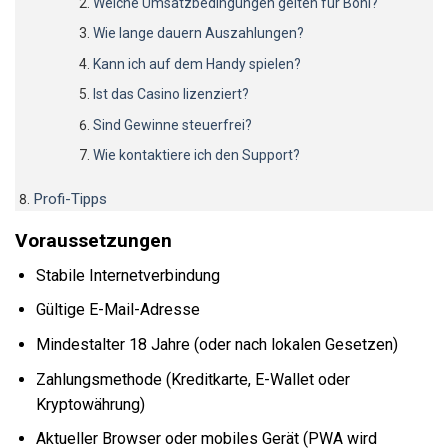
Welche Umsatzbedingungen gelten für Boni?
Wie lange dauern Auszahlungen?
Kann ich auf dem Handy spielen?
Ist das Casino lizenziert?
Sind Gewinne steuerfrei?
Wie kontaktiere ich den Support?
Profi-Tipps
Voraussetzungen
Stabile Internetverbindung
Gültige E-Mail-Adresse
Mindestalter 18 Jahre (oder nach lokalen Gesetzen)
Zahlungsmethode (Kreditkarte, E-Wallet oder
Kryptowährung)
Aktueller Browser oder mobiles Gerät (PWA wird