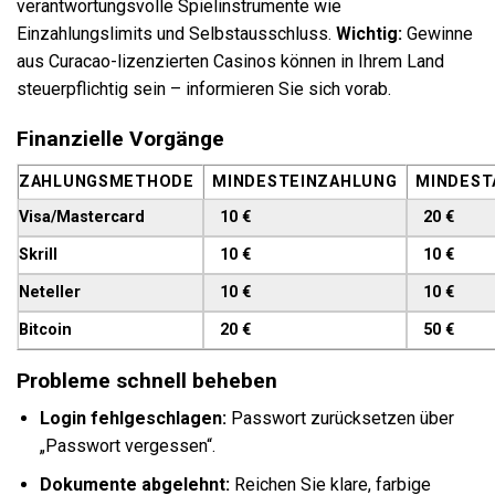
verantwortungsvolle Spielinstrumente wie
Einzahlungslimits und Selbstausschluss.
Wichtig:
Gewinne
aus Curacao-lizenzierten Casinos können in Ihrem Land
steuerpflichtig sein – informieren Sie sich vorab.
Finanzielle Vorgänge
ZAHLUNGSMETHODE
MINDESTEINZAHLUNG
MINDEST
Visa/Mastercard
10 €
20 €
Skrill
10 €
10 €
Neteller
10 €
10 €
Bitcoin
20 €
50 €
Probleme schnell beheben
Login fehlgeschlagen:
Passwort zurücksetzen über
„Passwort vergessen“.
Dokumente abgelehnt:
Reichen Sie klare, farbige