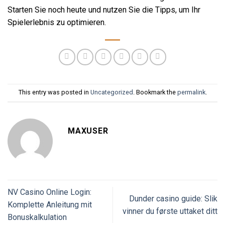
Starten Sie noch heute und nutzen Sie die Tipps, um Ihr
Spielerlebnis zu optimieren.
This entry was posted in
Uncategorized
. Bookmark the
permalink
.
MAXUSER
NV Casino Online Login:
Dunder casino guide: Slik
Komplette Anleitung mit
vinner du første uttaket ditt
Bonuskalkulation