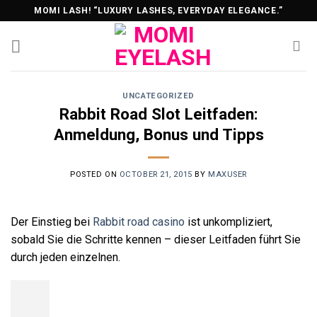
Skip
MOMI LASH! “LUXURY LASHES, EVERYDAY ELEGANCE.”
to
content
UNCATEGORIZED
Rabbit Road Slot Leitfaden:
Anmeldung, Bonus und Tipps
POSTED ON
OCTOBER 21, 2015
BY
MAXUSER
Der Einstieg bei
Rabbit road casino
ist unkompliziert,
sobald Sie die Schritte kennen – dieser Leitfaden führt Sie
durch jeden einzelnen.