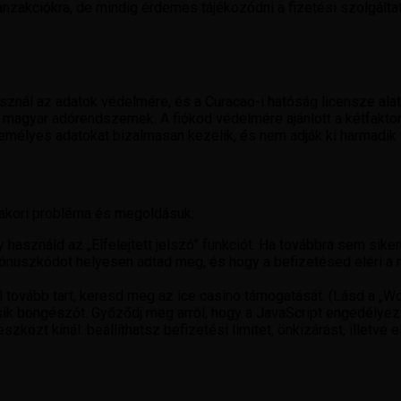
anzakciókra, de mindig érdemes tájékozódni a fizetési szolgáltató
asznál az adatok védelmére, és a Curacao-i hatóság licensze ala
a magyar adórendszernek. A fiókod védelmére ajánlott a kétfakto
mélyes adatokat bizalmasan kezelik, és nem adják ki harmadik 
gyakori probléma és megoldásuk:
 használd az „Elfelejtett jelszó” funkciót. Ha továbbra sem siker
ónuszkódot helyesen adtad meg, és hogy a befizetésed eléri a m
ál tovább tart, keresd meg az ice casino támogatását. (Lásd a „W
ásik böngészőt. Győződj meg arról, hogy a JavaScript engedélyez
zközt kínál: beállíthatsz befizetési limitet, önkizárást, illetve