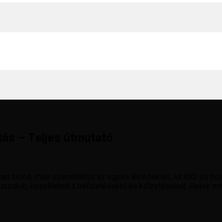
tás – Teljes útmutató
san tudod, mire számíthatsz az egyes lépéseknél, az időt és bo
uszokat, kezelheted a befizetéseket és kifizetéseket, illetve mi