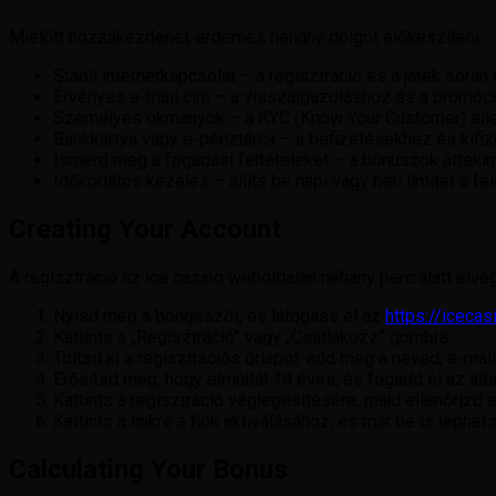
Mielőtt hozzákezdenél, érdemes néhány dolgot előkészíteni:
Stabil internetkapcsolat – a regisztráció és a játék során
Érvényes e-mail cím – a visszaigazoláshoz és a promóci
Személyes okmányok – a KYC (Know Your Customer) ellenő
Bankkártya vagy e-pénztárca – a befizetésekhez és kifi
Ismerd meg a fogadási feltételeket – a bónuszok áttekint
Időkorlátos kezelés – állíts be napi vagy heti limitet a fe
Creating Your Account
A regisztráció az ice casino weboldalán néhány perc alatt elv
Nyisd meg a böngészőt, és látogass el az
https://icecas
Kattints a „Regisztráció” vagy „Csatlakozz” gombra.
Töltsd ki a regisztrációs űrlapot: add meg a neved, e-ma
Erősítsd meg, hogy elmúltál 18 éves, és fogadd el az ált
Kattints a regisztráció véglegesítésére, majd ellenőrizd a
Kattints a linkre a fiók aktiválásához, és már be is léphet
Calculating Your Bonus