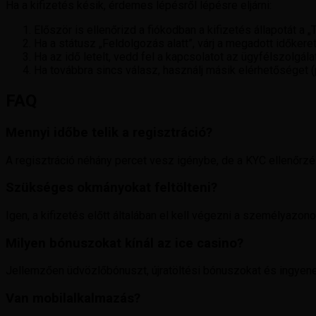
Ha a kifizetés késik, érdemes lépésről lépésre eljárni:
Először is ellenőrizd a fiókodban a kifizetés állapotát a 
Ha a státusz „Feldolgozás alatt”, várj a megadott időkeret
Ha az idő letelt, vedd fel a kapcsolatot az ügyfélszolgál
Ha továbbra sincs válasz, használj másik elérhetőséget 
FAQ
Mennyi időbe telik a regisztráció?
A regisztráció néhány percet vesz igénybe, de a KYC ellenőrzés 
Szükséges okmányokat feltölteni?
Igen, a kifizetés előtt általában el kell végezni a személyazo
Milyen bónuszokat kínál az ice casino?
Jellemzően üdvözlőbónuszt, újratöltési bónuszokat és ingyenes
Van mobilalkalmazás?