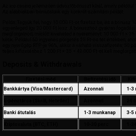
Az ice casino jellemzően üdvözlőbónuszt kínál, amely például 
Az alábbiakban bemutatunk egy konkrét számítási példát.
Példa: Tegyük fel, hogy 10 000 Ft-ot fizetsz be, és a bónusz 
egyenleged így 20 000 Ft lesz. A bónuszhoz gyakran fogadási k
megforgatnod, mielőtt kiveheted a nyereményt: 10 000 Ft × 35
kötik. Például 50 ingyenes pörgetés 25 Ft-os tét értékben, ah
egy nyerőgép RTP-je 96%, akkor a várható visszafizetés: 50 pö
teljes kifizetéshez 1 200 Ft × 35 = 42 000 Ft-ot kell megforgat
Deposits & Withdrawals
Fizetési mód
Befizetési idő
Kif
Bankkártya (Visa/Mastercard)
Azonnali
1-3
E-pénztárca (Skrill, Neteller)
Azonnali
24 
Banki átutalás
1-3 munkanap
3-5
Kriptovaluta (BTC, ETH)
10-30 perc
1-2