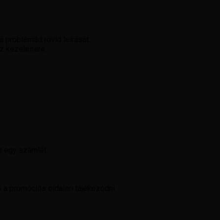
a problémád rövid leírását.
sz kezelésére.
s egy számlát.
 a promóciós oldalon tájékozódni.