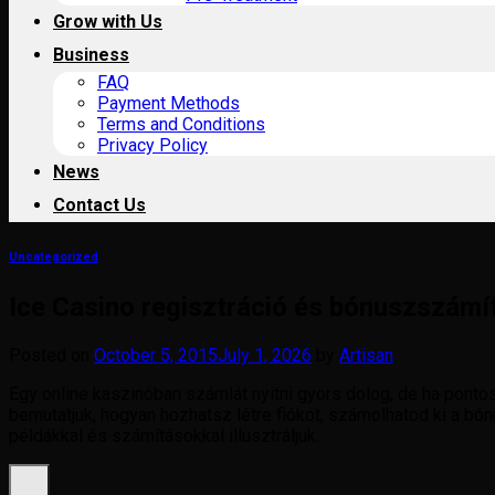
Grow with Us
Business
FAQ
Payment Methods
Terms and Conditions
Privacy Policy
News
Contact Us
Uncategorized
Ice Casino regisztráció és bónuszszámí
Posted on
October 5, 2015
July 1, 2026
by
Artisan
Egy online kaszinóban számlát nyitni gyors dolog, de ha ponto
bemutatjuk, hogyan hozhatsz létre fiókot, számolhatod ki a bón
példákkal és számításokkal illusztráljuk.