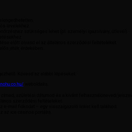
 elengedhetetlen.
ós levelekhez.
rzéshez szükséges lehet (pl. személyi igazolvány, útlevél).
zetésekhez.
ése előtt olvasd el az általános szerződési feltételeket.
lelős játék érdekében.
égezhető. Kövesd az alábbi lépéseket:
inohu.co.hu/
weboldalra.
il címed, születési dátumod és a kívánt felhasználóneved/jelsza
alános szerződési feltételeket.
z e-mail fiókodat – egy visszaigazoló linket kell találnod.
sz az ice casinos portálra.