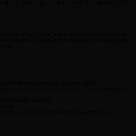
 aktuális politikájáról. A minimális befizetés általában 1 000
tt működik. Ez azt jelenti, hogy a nyeremények adókötelesek
ros azonosítás (2FA) bekapcsolása, amely extra réteget ad a
félnek.
ül, vedd fel a kapcsolatot az ügyfélszolgálattal.
inimum összeget. A bónusz feltételeit mindig ellenőrizd a
orth Knowing” szakaszt.)
ve van.
 elérhető a Nemzeti Casino Felügyelet segélyvonala is.