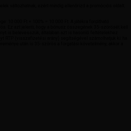
ek változhatnak, ezért mindig ellenőrizd a promóciós oldalt.
e: 10 000 Ft × 100% = 10 000 Ft. A játékra fordítható
ös. Ez azt jelenti, hogy a bónusz összegének 35-szörösét kell
t is belevesszük, általában azt is hasonló feltételekhez
t RTP (visszafizetési arány) segítségével számolhatjuk ki: ha
ereménye után is 35-szörös a forgatási követelmény, akkor a