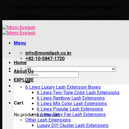
Skip
MOMI LASH! “Luxury lashes, everyday elegance.”
to
MOMI LASH! “Luxury lashes, everyday elegance.”
content
Menu
info@momilash.co.kr
+82-10-5847-1720
Home
About Us
Search
for:
EXPLORE
6 Lines Luxury Lash Extension Boxes
6 Lines Two-Tone Color Lash Extensions
6 Lines Rainbow Lash Extensions
Cart
6 Lines Mix Color Lash Extensions
6 Lines Popular Lash Extensions
6 Lines Easy Fan Lash Extensions
No products in the cart.
Other Lash Extensions
Luxury DIY Cluster Lash Extensions