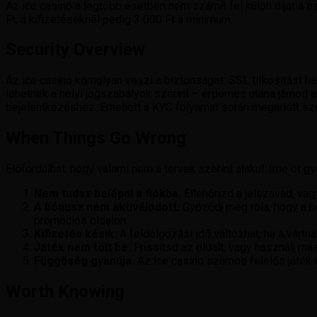
Az ice casino a legtöbb esetben nem számít fel külön díjat a tr
Ft, a kifizetéseknél pedig 3 000 Ft a minimum.
Security Overview
Az ice casino komolyan veszi a biztonságot. SSL titkosítást h
lehetnek a helyi jogszabályok szerint – érdemes utána járnod 
bejelentkezéshez. Emellett a KYC folyamat során megadott sze
When Things Go Wrong
Előfordulhat, hogy valami nem a tervek szerint alakul. Íme öt 
Nem tudsz belépni a fiókba.
Ellenőrizd a jelszavad, vagy
A bónusz nem aktiválódott.
Győződj meg róla, hogy a b
promóciós oldalon.
Kifizetés késik.
A feldolgozási idő változhat; ha a vártn
Játék nem tölt be.
Frissítsd az oldalt, vagy használj m
Függőség gyanúja.
Az ice casino számos felelős játék es
Worth Knowing