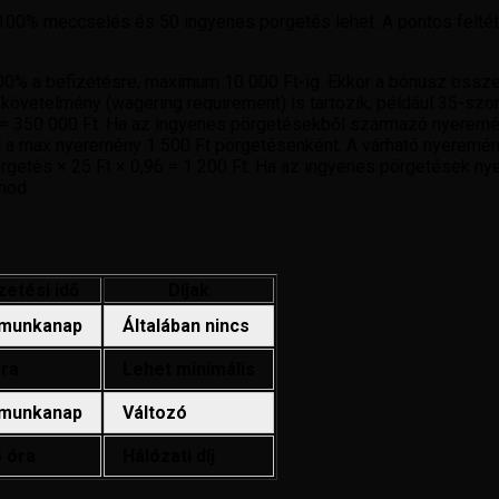
100% meccselés és 50 ingyenes pörgetés lehet. A pontos feltétel
100% a befizetésre, maximum 10 000 Ft-ig. Ekkor a bónusz összeg
övetelmény (wagering requirement) is tartozik, például 35-ször
 = 350 000 Ft. Ha az ingyenes pörgetésekből származó nyeremény
ol a max nyeremény 1 500 Ft pörgetésenként. A várható nyeremény
rgetés × 25 Ft × 0,96 = 1 200 Ft. Ha az ingyenes pörgetések ny
nod.
izetési idő
Díjak
 munkanap
Általában nincs
óra
Lehet minimális
 munkanap
Változó
4 óra
Hálózati díj