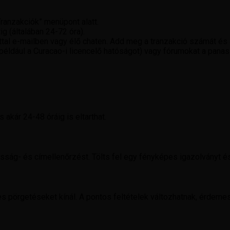
„Tranzakciók” menüpont alatt.
ig (általában 24-72 óra).
attal e-mailben vagy élő chaten. Add meg a tranzakció számát és 
(például a Curacao-i licencelő hatóságot) vagy fórumokat a pana
akár 24-48 óráig is eltarthat.
nosság- és címellenőrzést. Tölts fel egy fényképes igazolványt é
 pörgetéseket kínál. A pontos feltételek változhatnak, érdemes