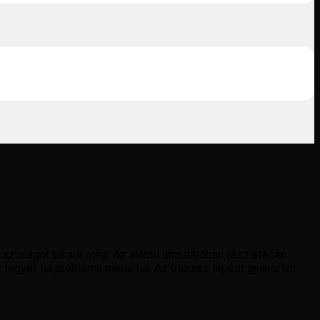
sszúságot takarít meg. Az alábbi útmutatóban részletesen
t tegyél, ha probléma merül fel. Az összes lépést gyakorlati