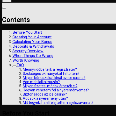
Contents
Before You Start
Creating Your Account
Calculating Your Bonus
Deposits & Withdrawals
Security Overview
When Things Go Wrong
Worth Knowing
FAQ
Mennyi időbe telik a regisztráció?
Szükséges okmányokat feltölteni?
Milyen bónuszokat kínál az ice casino?
Van mobilalkalmazás?
Milyen fizetési módok érhetők el?
Hogyan vehetem fel a nyereményemet?
Biztonságos az ice casino?
Adózok a nyeremény után?
Mit tegyek, ha elfelejtettem a jelszavamat?
Before You Start