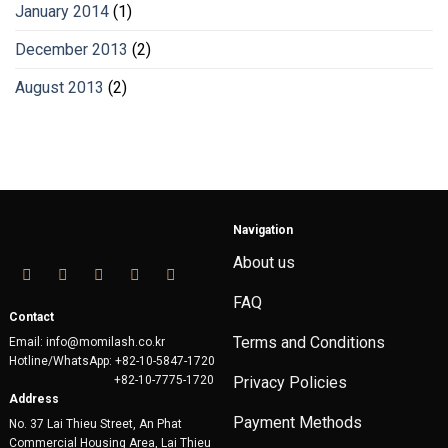
January 2014
(1)
December 2013
(2)
August 2013
(2)
Navigation
About us
FAQ
Contact
Terms and Conditions
Email: info@momilash.co.kr
Hotline/WhatsApp: +82-10-5847-1720
+82-10-7775-1720
Privacy Policies
Address
Payment Methods
No. 37 Lai Thieu Street, An Phat
Commercial Housing Area, Lai Thieu