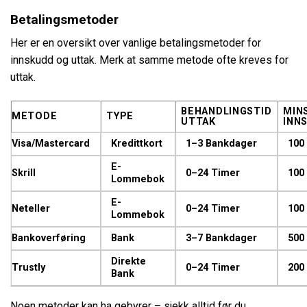
Betalingsmetoder
Her er en oversikt over vanlige betalingsmetoder for
innskudd og uttak. Merk at samme metode ofte kreves for
uttak.
BEHANDLINGSTID
MIN
METODE
TYPE
UTTAK
INN
Visa/Mastercard
Kredittkort
1–3 Bankdager
100
E-
Skrill
0–24 Timer
100
Lommebok
E-
Neteller
0–24 Timer
100
Lommebok
Bankoverføring
Bank
3–7 Bankdager
500
Direkte
Trustly
0–24 Timer
200
Bank
Noen metoder kan ha gebyrer – sjekk alltid før du