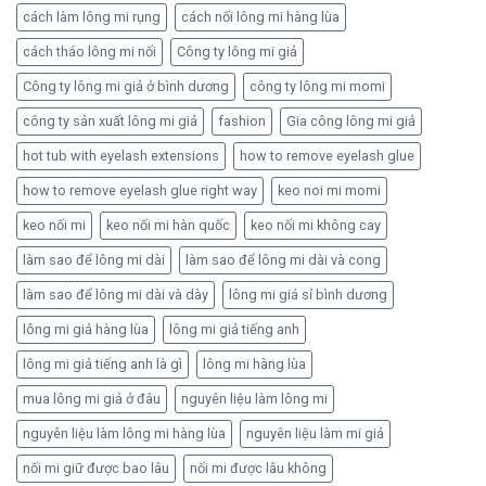
cách làm lông mi rụng
cách nối lông mi hàng lùa
cách tháo lông mi nối
Công ty lông mi giả
Công ty lông mi giả ở bình dương
công ty lông mi momi
công ty sản xuất lông mi giả
fashion
Gia công lông mi giả
hot tub with eyelash extensions
how to remove eyelash glue
how to remove eyelash glue right way
keo noi mi momi
keo nối mi
keo nối mi hàn quốc
keo nối mi không cay
làm sao để lông mi dài
làm sao để lông mi dài và cong
làm sao để lông mi dài và dày
lông mi giá sỉ bình dương
lông mi giả hàng lùa
lông mi giả tiếng anh
lông mi giả tiếng anh là gì
lông mi hàng lùa
mua lông mi giả ở đâu
nguyên liệu làm lông mi
nguyên liệu làm lông mi hàng lùa
nguyên liệu làm mi giả
nối mi giữ được bao lâu
nối mi được lâu không