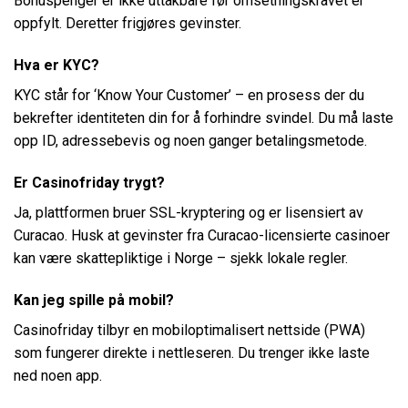
Bonuspenger er ikke uttakbare før omsetningskravet er
oppfylt. Deretter frigjøres gevinster.
Hva er KYC?
KYC står for ‘Know Your Customer’ – en prosess der du
bekrefter identiteten din for å forhindre svindel. Du må laste
opp ID, adressebevis og noen ganger betalingsmetode.
Er Casinofriday trygt?
Ja, plattformen bruer SSL-kryptering og er lisensiert av
Curacao. Husk at gevinster fra Curacao-licensierte casinoer
kan være skattepliktige i Norge – sjekk lokale regler.
Kan jeg spille på mobil?
Casinofriday tilbyr en mobiloptimalisert nettside (PWA)
som fungerer direkte i nettleseren. Du trenger ikke laste
ned noen app.