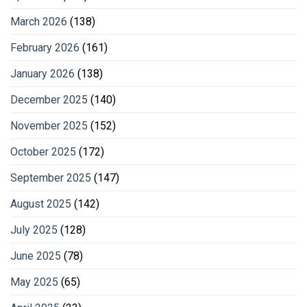
March 2026
(138)
February 2026
(161)
January 2026
(138)
December 2025
(140)
November 2025
(152)
October 2025
(172)
September 2025
(147)
August 2025
(142)
July 2025
(128)
June 2025
(78)
May 2025
(65)