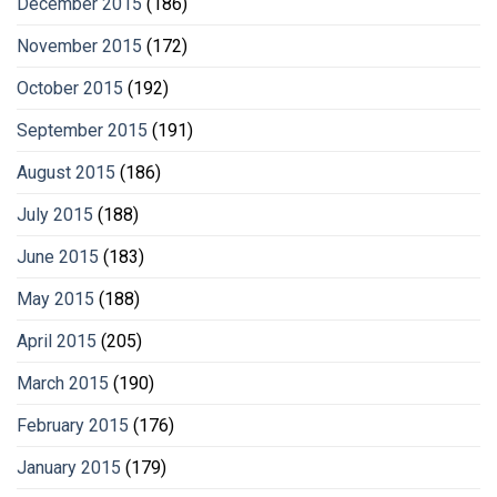
December 2015
(186)
November 2015
(172)
October 2015
(192)
September 2015
(191)
August 2015
(186)
July 2015
(188)
June 2015
(183)
May 2015
(188)
April 2015
(205)
March 2015
(190)
February 2015
(176)
January 2015
(179)