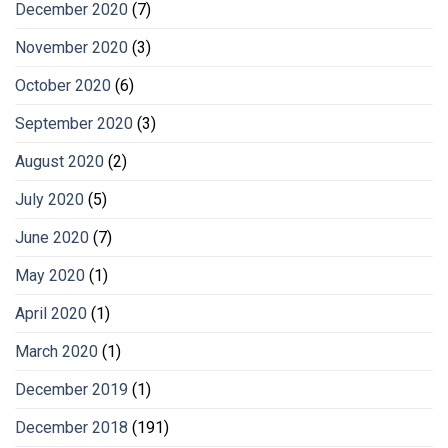
December 2020
(7)
November 2020
(3)
October 2020
(6)
September 2020
(3)
August 2020
(2)
July 2020
(5)
June 2020
(7)
May 2020
(1)
April 2020
(1)
March 2020
(1)
December 2019
(1)
December 2018
(191)