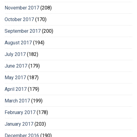
November 2017
(208)
October 2017
(170)
September 2017
(200)
August 2017
(194)
July 2017
(182)
June 2017
(179)
May 2017
(187)
April 2017
(179)
March 2017
(199)
February 2017
(178)
January 2017
(203)
December 2016
(190)