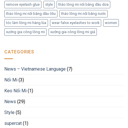
remove eyelash glue
style
tháo lông mi nối bằng dầu dừa
tháo lông mi nối bằng dầu ôliu
tháo lông mi nối bằng nước
tóc làm lông mi hàng lùa
wear false eyelashes to work
women
xưởng gia công lông mi
xưởng gia công lông mi giả
CATEGORIES
News – Vietnamese Language
(7)
Nối Mi
(3)
Keo Nối Mi
(1)
News
(29)
Style
(5)
supercat
(1)