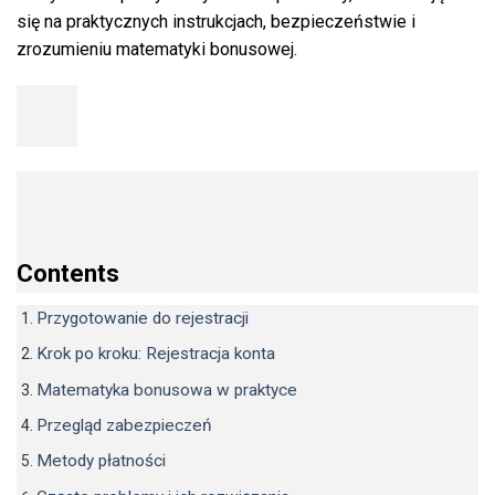
się na praktycznych instrukcjach, bezpieczeństwie i
zrozumieniu matematyki bonusowej.
Contents
Przygotowanie do rejestracji
Krok po kroku: Rejestracja konta
Matematyka bonusowa w praktyce
Przegląd zabezpieczeń
Metody płatności