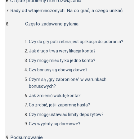
Częste problemy i ich rozwiązania
Rady od wtajemniczonych: Na co grać, a czego unikać
Często zadawane pytania
Czy do gry potrzebna jest aplikacja do pobrania?
Jak długo trwa weryfikacja konta?
Czy mogę mieć tylko jedno konto?
Czy bonusy są obowiązkowe?
Czym są „gry zabronione” w warunkach
bonusowych?
Jak zmienić walutę konta?
Co zrobić, jeśli zapomnę hasła?
Czy mogę ustawiać limity depozytów?
Czy wypłaty są darmowe?
Podsumowanie