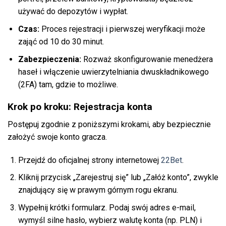
używać do depozytów i wypłat.
Czas:
Proces rejestracji i pierwszej weryfikacji może
zająć od 10 do 30 minut.
Zabezpieczenia:
Rozważ skonfigurowanie menedżera
haseł i włączenie uwierzytelniania dwuskładnikowego
(2FA) tam, gdzie to możliwe.
Krok po kroku: Rejestracja konta
Postępuj zgodnie z poniższymi krokami, aby bezpiecznie
założyć swoje konto gracza.
Przejdź do oficjalnej strony internetowej
22Bet
.
Kliknij przycisk „Zarejestruj się” lub „Załóż konto”, zwykle
znajdujący się w prawym górnym rogu ekranu.
Wypełnij krótki formularz. Podaj swój adres e-mail,
wymyśl silne hasło, wybierz walutę konta (np. PLN) i