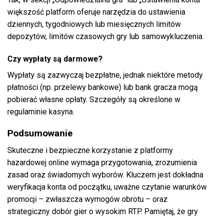
większość platform oferuje narzędzia do ustawienia
dziennych, tygodniowych lub miesięcznych limitów
depozytów, limitów czasowych gry lub samowykluczenia.
Czy wypłaty są darmowe?
Wypłaty są zazwyczaj bezpłatne, jednak niektóre metody
płatności (np. przelewy bankowe) lub bank gracza mogą
pobierać własne opłaty. Szczegóły są określone w
regulaminie kasyna.
Podsumowanie
Skuteczne i bezpieczne korzystanie z platformy
hazardowej online wymaga przygotowania, zrozumienia
zasad oraz świadomych wyborów. Kluczem jest dokładna
weryfikacja konta od początku, uważne czytanie warunków
promocji – zwłaszcza wymogów obrotu – oraz
strategiczny dobór gier o wysokim RTP. Pamiętaj, że gry