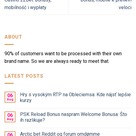
mobilność i wypłaty
veloci
ABOUT
90% of customers want to be processed with their own
brand name. So we are always ready to meet that.
LATEST POSTS
Hry s vysokým RTP na Obleciemsa: Kde nájsť lepšie
06
Aug
kurzy
PSK Reload Bonus naspram Welcome Bonusa: Što
06
Aug
ih razlikuje?
Arctic bet Reddit og forum omdømme
06