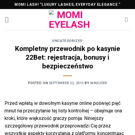
Skip
MOMI LASH! “LUXURY LASHES, EVERYDAY ELEGANCE.”
to
content
UNCATEGORIZED
Kompletny przewodnik po kasynie
22Bet: rejestracja, bonusy i
bezpieczeństwo
POSTED ON
SEPTEMBER 22, 2015
BY
MAXUSER
Przed wpłatą w dowolnym kasynie online poświęć pięć
minut na przeczytanie tej listy kontrolnej – obejmuje ona
kroki, które większość graczy pomija. Niniejszy
szczegółowy przewodnik przeprowadzi Cię przez
wszystkie aspekty korzystania z platformy, koncentrując