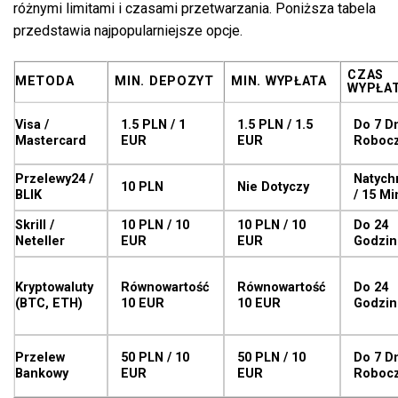
różnymi limitami i czasami przetwarzania. Poniższa tabela
przedstawia najpopularniejsze opcje.
CZAS
METODA
MIN. DEPOZYT
MIN. WYPŁATA
WYPŁA
Visa /
1.5 PLN / 1
1.5 PLN / 1.5
Do 7 D
Mastercard
EUR
EUR
Roboc
Przelewy24 /
Natych
10 PLN
Nie Dotyczy
BLIK
/ 15 Mi
Skrill /
10 PLN / 10
10 PLN / 10
Do 24
Neteller
EUR
EUR
Godzin
Kryptowaluty
Równowartość
Równowartość
Do 24
(BTC, ETH)
10 EUR
10 EUR
Godzin
Przelew
50 PLN / 10
50 PLN / 10
Do 7 D
Bankowy
EUR
EUR
Roboc