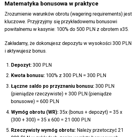
Matematyka bonusowa w praktyce
Zrozumienie warunków obrotu (wagering requirements) jest
kluczowe. Przyjrzyjmy się przykładowemu bonusowi
powitalnemu w kasynie: 100% do 500 PLN z obrotem x35.
Zakładamy, że dokonujesz depozytu w wysokości 300 PLN
i aktywujesz bonus.
Depozyt:
300 PLN
Kwota bonusu:
100% z 300 PLN = 300 PLN
Łączne saldo po przyznaniu bonusu:
300 PLN
(pieniądze rzeczywiste) + 300 PLN (pieniądze
bonusowe) = 600 PLN
Wymóg obrotu (WR):
35x (bonus + depozyt) = 35 x
(300 + 300) = 35 x 600 = 21 000 PLN
Rzeczywisty wymóg obrotu:
Należy przetoczyć 21