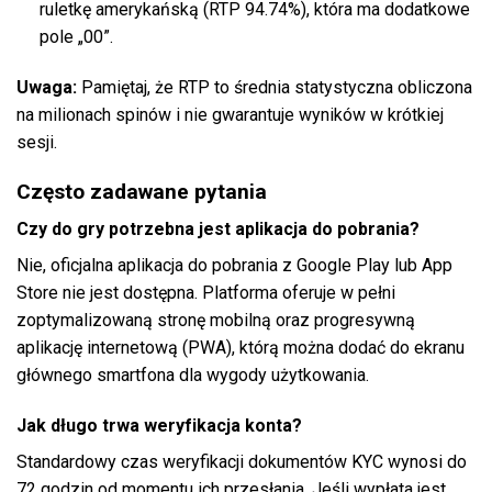
ruletkę amerykańską (RTP 94.74%), która ma dodatkowe
pole „00”.
Uwaga:
Pamiętaj, że RTP to średnia statystyczna obliczona
na milionach spinów i nie gwarantuje wyników w krótkiej
sesji.
Często zadawane pytania
Czy do gry potrzebna jest aplikacja do pobrania?
Nie, oficjalna aplikacja do pobrania z Google Play lub App
Store nie jest dostępna. Platforma oferuje w pełni
zoptymalizowaną stronę mobilną oraz progresywną
aplikację internetową (PWA), którą można dodać do ekranu
głównego smartfona dla wygody użytkowania.
Jak długo trwa weryfikacja konta?
Standardowy czas weryfikacji dokumentów KYC wynosi do
72 godzin od momentu ich przesłania. Jeśli wypłata jest