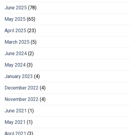
June 2025
(78)
May 2025
(65)
April 2025
(23)
March 2025
(5)
June 2024
(2)
May 2024
(3)
January 2023
(4)
December 2022
(4)
November 2022
(4)
June 2021
(1)
May 2021
(1)
April 2021
(3)