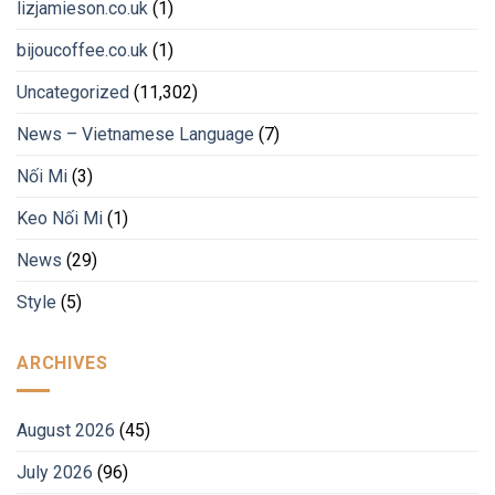
lizjamieson.co.uk
(1)
bijoucoffee.co.uk
(1)
Uncategorized
(11,302)
News – Vietnamese Language
(7)
Nối Mi
(3)
Keo Nối Mi
(1)
News
(29)
Style
(5)
ARCHIVES
August 2026
(45)
July 2026
(96)