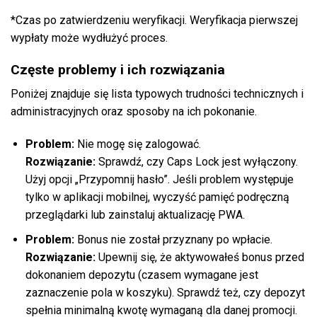
*Czas po zatwierdzeniu weryfikacji. Weryfikacja pierwszej
wypłaty może wydłużyć proces.
Częste problemy i ich rozwiązania
Poniżej znajduje się lista typowych trudności technicznych i
administracyjnych oraz sposoby na ich pokonanie.
Problem:
Nie mogę się zalogować.
Rozwiązanie:
Sprawdź, czy Caps Lock jest wyłączony.
Użyj opcji „Przypomnij hasło”. Jeśli problem występuje
tylko w aplikacji mobilnej, wyczyść pamięć podręczną
przeglądarki lub zainstaluj aktualizację PWA.
Problem:
Bonus nie został przyznany po wpłacie.
Rozwiązanie:
Upewnij się, że aktywowałeś bonus przed
dokonaniem depozytu (czasem wymagane jest
zaznaczenie pola w koszyku). Sprawdź też, czy depozyt
spełnia minimalną kwotę wymaganą dla danej promocji.