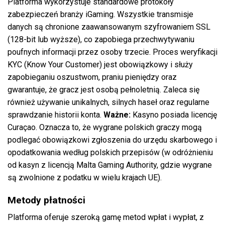
Platforma wykorzystuje standardowe protokoły
zabezpieczeń branży iGaming. Wszystkie transmisje
danych są chronione zaawansowanym szyfrowaniem SSL
(128-bit lub wyższe), co zapobiega przechwytywaniu
poufnych informacji przez osoby trzecie. Proces weryfikacji
KYC (Know Your Customer) jest obowiązkowy i służy
zapobieganiu oszustwom, praniu pieniędzy oraz
gwarantuje, że gracz jest osobą pełnoletnią. Zaleca się
również używanie unikalnych, silnych haseł oraz regularne
sprawdzanie historii konta.
Ważne:
Kasyno posiada licencję
Curaçao. Oznacza to, że wygrane polskich graczy mogą
podlegać obowiązkowi zgłoszenia do urzędu skarbowego i
opodatkowania według polskich przepisów (w odróżnieniu
od kasyn z licencją Malta Gaming Authority, gdzie wygrane
są zwolnione z podatku w wielu krajach UE).
Metody płatności
Platforma oferuje szeroką gamę metod wpłat i wypłat, z