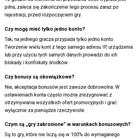
pilna, zaleca się zakończenie tego procesu zaraz po
rejestracji, przed rozpoczęciem gry.
Czy mogę mieć tylko jedno konto?
Tak, na jednego gracza przypada tylko jedno konto.
Tworzenie wielu kont z tego samego adresu IP, urządzenia
lub przy użyciu tych samych danych prowadzi do ich
blokady i konfiskaty środków.
Czy bonusy są obowiązkowe?
Nie, akceptacja bonusów jest zawsze dobrowolna. W
ustawieniach konta często można zrezygnować z
otrzymywania wszystkich ofert promocyjnych i grać
wyłącznie za pieniądze rzeczywiste.
Czym są „gry zabronione” w warunkach bonusowych?
Są to gry, które nie liczą się w 100% do wymaganego