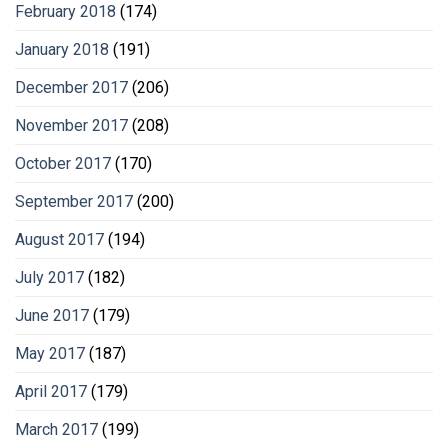
February 2018
(174)
January 2018
(191)
December 2017
(206)
November 2017
(208)
October 2017
(170)
September 2017
(200)
August 2017
(194)
July 2017
(182)
June 2017
(179)
May 2017
(187)
April 2017
(179)
March 2017
(199)