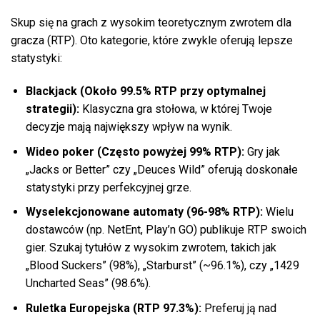
Skup się na grach z wysokim teoretycznym zwrotem dla
gracza (RTP). Oto kategorie, które zwykle oferują lepsze
statystyki:
Blackjack (Około 99.5% RTP przy optymalnej
strategii):
Klasyczna gra stołowa, w której Twoje
decyzje mają największy wpływ na wynik.
Wideo poker (Często powyżej 99% RTP):
Gry jak
„Jacks or Better” czy „Deuces Wild” oferują doskonałe
statystyki przy perfekcyjnej grze.
Wyselekcjonowane automaty (96-98% RTP):
Wielu
dostawców (np. NetEnt, Play’n GO) publikuje RTP swoich
gier. Szukaj tytułów z wysokim zwrotem, takich jak
„Blood Suckers” (98%), „Starburst” (~96.1%), czy „1429
Uncharted Seas” (98.6%).
Ruletka Europejska (RTP 97.3%):
Preferuj ją nad