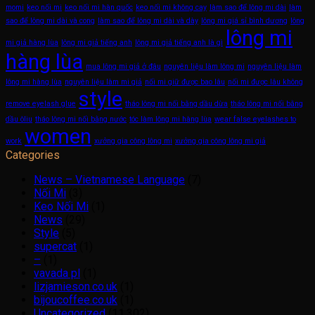
momi
keo nối mi
keo nối mi hàn quốc
keo nối mi không cay
làm sao để lông mi dài
làm
sao để lông mi dài và cong
làm sao để lông mi dài và dày
lông mi giá sỉ bình dương
lông
lông mi
mi giả hàng lùa
lông mi giả tiếng anh
lông mi giả tiếng anh là gì
hàng lùa
mua lông mi giả ở đâu
nguyên liệu làm lông mi
nguyên liệu làm
lông mi hàng lùa
nguyên liệu làm mi giả
nối mi giữ được bao lâu
nối mi được lâu không
style
remove eyelash glue
tháo lông mi nối bằng dầu dừa
tháo lông mi nối bằng
dầu ôliu
tháo lông mi nối bằng nước
tóc làm lông mi hàng lùa
wear false eyelashes to
women
work
xưởng gia công lông mi
xưởng gia công lông mi giả
Categories
News – Vietnamese Language
(7)
Nối Mi
(3)
Keo Nối Mi
(1)
News
(29)
Style
(5)
supercat
(1)
–
(1)
vavada pl
(1)
lizjamieson.co.uk
(1)
bijoucoffee.co.uk
(1)
Uncategorized
(11,302)