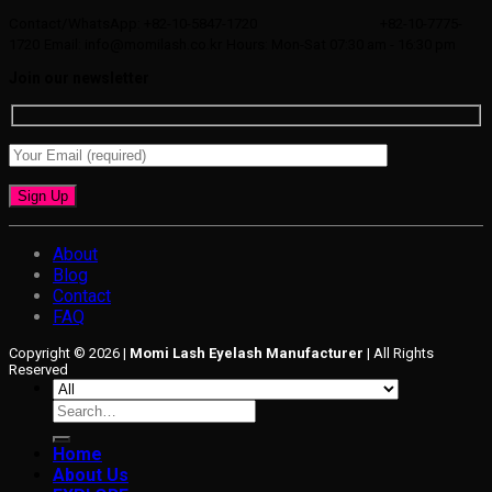
Contact/WhatsApp: +82-10-5847-1720
+82-10-7775-
1720
Email: info@momilash.co.kr
Hours: Mon-Sat 07:30 am - 16:30 pm
Join our newsletter
About
Blog
Contact
FAQ
Copyright © 2026 |
Momi Lash Eyelash Manufacturer
| All Rights
Reserved
Search
for:
Home
About Us