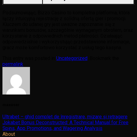
Podsumowując, Bizzo Casino to kompletna platforma, która
łączy intuicyjną rejestrację z solidną ofertą gier i promocji.
Kluczem do udanej gry jest uważne zapoznanie się z
warunkami bonusów, szczególnie wymaganym obrotem, oraz
korzystanie z odpowiednich metod płatności. Działaając
odpowiedzialnie i wykorzystując przedstawione informacje,
gracz może komfortowo korzystać z usług tego kasyna.
This entry was posted in
Uncategorized
. Bookmark the
permalink
.
maxuser
Ultrabet – ghid complet de înregistrare, mizare și retragere
Jokabet Bonus Deconstructed: A Technical Manual for Free
Spins, App Promotions, and Wagering Analysis
About