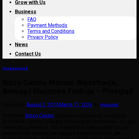
Grow with Us
Business
FAQ
Payment Methods
Terms and Conditions
Privacy Policy
News
Contact Us
Uncategorized
Bizzo Casino Manual: Rejestracja,
Bonusy i Kluczowe Funkcje – Przegląd
Posted on
August 2, 2015
March 11, 2026
by
maxuser
Platforma
Bizzo Casino
zdobywa popularność w polskim
środowisku graczy, oferując nowoczesne środowisko do gier
i atrakcyjne promocje. Ten przewodnik stanowi praktyczne
kompendium wiedzy, pomagające zarówno nowym, jak i