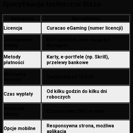
Specyfikacja techniczna Bizzo
Kategoria
Specyfikacja
Licencja
Curacao eGaming (numer licencji)
Obsługiwane
EUR (główna), inne mogą być
waluty
dostępne
Metody
Karty, e-portfele (np. Skrill),
płatności
przelewy bankowe
Minimalny
Zazwyczaj od 10 EUR
depozyt
Od kilku godzin do kilku dni
Czas wypłaty
roboczych
Wsparcie
Czat na żywo 24/7, e-mail
klienta
Responsywna strona, możliwa
Opcje mobilne
aplikacja