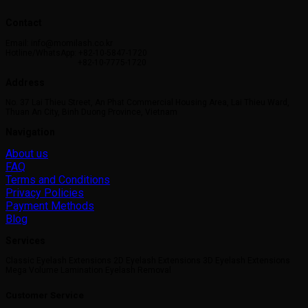
Contact
Email: info@momilash.co.kr
Hotline/WhatsApp: +82-10-5847-1720
+82-10-7775-1720
Address
No. 37 Lai Thieu Street, An Phat Commercial Housing Area, Lai Thieu Ward,
Thuan An City, Binh Duong Province, Vietnam
Navigation
About us
FAQ
Terms and Conditions
Privacy Policies
Payment Methods
Blog
Services
Classic Eyelash Extensions 2D Eyelash Extensions 3D Eyelash Extensions
Mega Volume Lamination Eyelash Removal
Customer Service