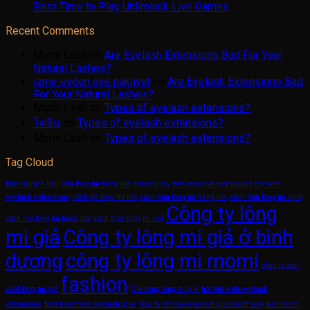
Best Time to Play Unlimluck Live Games
Recent Comments
Momi Lash
on
Are Eyelash Extensions Bad For Your
Natural Lashes?
izmir evden eve nakliyat
on
Are Eyelash Extensions Bad
For Your Natural Lashes?
Momi Lash
on
Types of eyelash extensions?
โดจิน
on
Types of eyelash extensions?
Momi Lash
on
Types of eyelash extensions?
Tag Cloud
bán nguyên liệu làm lông mi hàng lùa
can you cry with eyelash extensions
cry with
eyelash extensions
cách gỡ lông mi nối
cách làm lông mi hàng lùa
cách làm lông mi rụng
Công ty lông
cách nối lông mi hàng lùa
cách tháo lông mi nối
mi giả
Công ty lông mi giả ở bình
dương
công ty lông mi momi
công ty sản
fashion
xuất lông mi giả
Gia công lông mi giả
hot tub with eyelash
extensions
how to remove eyelash glue
how to remove eyelash glue right way
keo noi mi