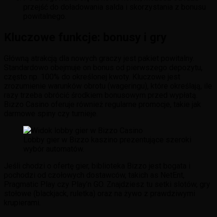
przejść do doładowania salda i skorzystania z bonusu
powitalnego.
Kluczowe funkcje: bonusy i gry
Główną atrakcją dla nowych graczy jest pakiet powitalny.
Standardowo obejmuje on bonus od pierwszego depozytu,
często np. 100% do określonej kwoty. Kluczowe jest
zrozumienie warunków obrotu (wageringu), które określają, ile
razy trzeba obrócić środkiem bonusowym przed wypłatą.
Bizzo Casino oferuje również regularne promocje, takie jak
darmowe spiny czy turnieje.
Lobby gier w Bizzo kaszino prezentujące szeroki
wybór automatów.
Jeśli chodzi o ofertę gier, biblioteka Bizzo jest bogata i
pochodzi od czołowych dostawców, takich as NetEnt,
Pragmatic Play czy Play’n GO. Znajdziesz tu setki slotów, gry
stołowe (blackjack, ruletka) oraz na żywo z prawdziwymi
krupierami.