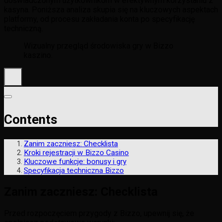
doświadczonym użytkownikom w efektywnym korzystaniu z
kasyna. Poniższa analiza skupia się na kluczowych aspektach
platformy, od procesu zakładania konta po specyfikację
techniczną.
Wizualny przegląd środowiska gry w Bizzo
kaszino.
Contents
Zanim zaczniesz: Checklista
Kroki rejestracji w Bizzo Casino
Kluczowe funkcje: bonusy i gry
Specyfikacja techniczna Bizzo
Zanim zaczniesz: Checklista
Przed rozpoczęciem przygody z Bizzo, upewnij się, że