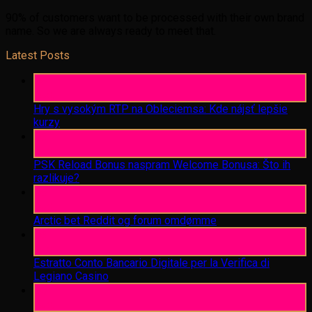
90% of customers want to be processed with their own brand
name. So we are always ready to meet that.
Latest Posts
06
Aug
Hry s vysokým RTP na Obleciemsa: Kde nájsť lepšie
kurzy
06
Aug
PSK Reload Bonus naspram Welcome Bonusa: Što ih
razlikuje?
06
Aug
Arctic bet Reddit og forum omdømme
06
Aug
Estratto Conto Bancario Digitale per la Verifica di
Legiano Casino
05
Aug