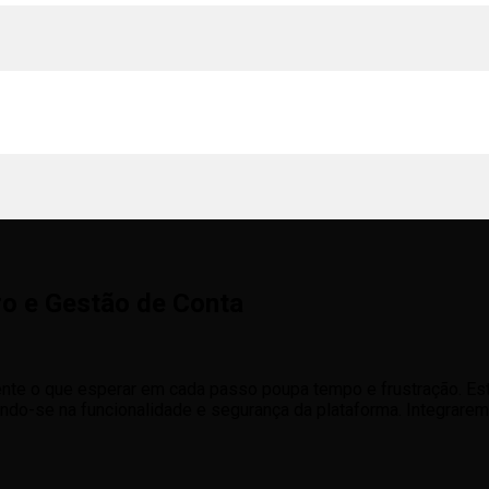
tro e Gestão de Conta
ente o que esperar em cada passo poupa tempo e frustração. Es
ando-se na funcionalidade e segurança da plataforma. Integra