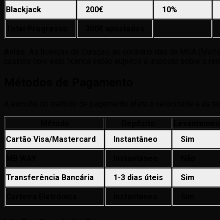
Blackjack
200€
10%
Total Progresso
350€ apostados
Aviso:
As licenças de Curaçao, ao contrário das da MGA (Mal
casinos com esta licença estão sujeitos a imposto sobre o re
Métodos de Pagamento
A escolha do método de pagamento afeta a velocidade e as ta
Método
Depósito
Levantamen
Cartão Visa/Mastercard
Instantâneo
Sim
MB WAY
Instantâneo
Não
Transferência Bancária
1-3 dias úteis
Sim
Carteira Eletrónica
Instantâneo
Sim