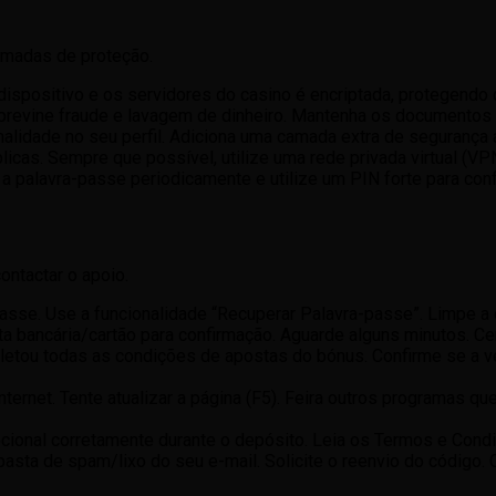
amadas de proteção.
ispositivo e os servidores do casino é encriptada, protegendo 
previne fraude e lavagem de dinheiro. Mantenha os documentos 
nalidade no seu perfil. Adiciona uma camada extra de segurança 
licas. Sempre que possível, utilize uma rede privada virtual (VPN
 a palavra-passe periodicamente e utilize um PIN forte para con
ntactar o apoio.
asse. Use a funcionalidade “Recuperar Palavra-passe”. Limpe a
ta bancária/cartão para confirmação. Aguarde alguns minutos. Cer
etou todas as condições de apostas do bónus. Confirme se a ve
internet. Tente atualizar a página (F5). Feira outros programas q
cional corretamente durante o depósito. Leia os Termos e Condi
pasta de spam/lixo do seu e-mail. Solicite o reenvio do código.