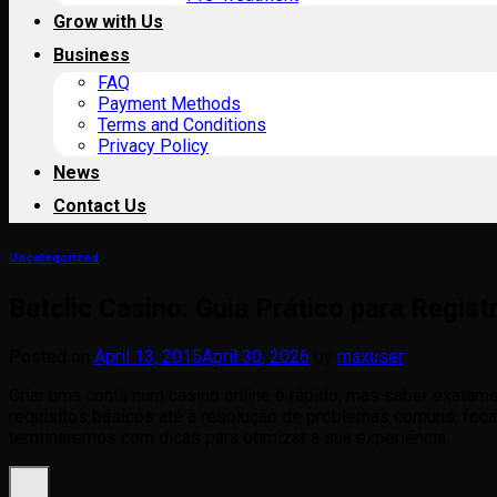
Grow with Us
Business
FAQ
Payment Methods
Terms and Conditions
Privacy Policy
News
Contact Us
Uncategorized
Betclic Casino: Guia Prático para Regis
Posted on
April 13, 2015
April 30, 2026
by
maxuser
Criar uma conta num casino online é rápido, mas saber exatam
requisitos básicos até à resolução de problemas comuns, foc
terminaremos com dicas para otimizar a sua experiência.