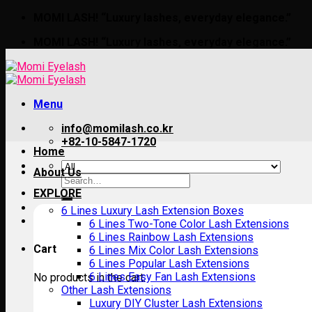
Skip
MOMI LASH! “Luxury lashes, everyday elegance.”
to
MOMI LASH! “Luxury lashes, everyday elegance.”
content
Menu
info@momilash.co.kr
+82-10-5847-1720
Home
About Us
Search
for:
EXPLORE
6 Lines Luxury Lash Extension Boxes
6 Lines Two-Tone Color Lash Extensions
6 Lines Rainbow Lash Extensions
Cart
6 Lines Mix Color Lash Extensions
6 Lines Popular Lash Extensions
6 Lines Easy Fan Lash Extensions
No products in the cart.
Other Lash Extensions
Luxury DIY Cluster Lash Extensions