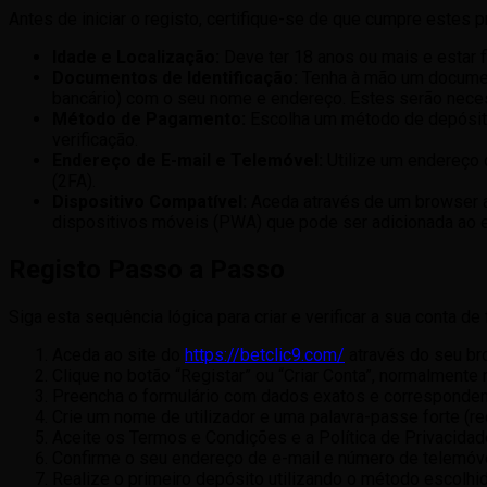
Antes de iniciar o registo, certifique-se de que cumpre este
Idade e Localização:
Deve ter 18 anos ou mais e estar f
Documentos de Identificação:
Tenha à mão um document
bancário) com o seu nome e endereço. Estes serão nece
Método de Pagamento:
Escolha um método de depósito 
verificação.
Endereço de E-mail e Telemóvel:
Utilize um endereço d
(2FA).
Dispositivo Compatível:
Aceda através de um browser at
dispositivos móveis (PWA) que pode ser adicionada ao ecr
Registo Passo a Passo
Siga esta sequência lógica para criar e verificar a sua conta d
Aceda ao site do
https://betclic9.com/
através do seu bro
Clique no botão “Registar” ou “Criar Conta”, normalmente n
Preencha o formulário com dados exatos e corresponden
Crie um nome de utilizador e uma palavra-passe forte (
Aceite os Termos e Condições e a Política de Privacidad
Confirme o seu endereço de e-mail e número de telemóvel
Realize o primeiro depósito utilizando o método escolhid