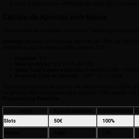
Inicie o processo de verificação de conta (KYC) no menu
Cálculo de Apostas com Bónus
Compreender as condições de apostas (“wagering requirements”
Exemplo:
Assume um bónus de depósito de 100% até 100€ com 
enquanto o jogo de mesa contribui apenas 10%.
Depósito:
50€
Valor do Bónus:
50€ (100% de 50€)
Saldo Total Sujeito a Apostas:
Depósito (50€) + Bónus
Requisito Total de Apostas:
100€ * 30 = 3.000€
Significa que precisa de apostar um volume total de 3.000€ an
se apostar 100€ no blackjack (que contribui 10%), apenas 10€ (1
Progresso no Requisito
.
Jogo
Aposta Exemplo
% Contribuição
P
Slots
50€
100%
Roleta
100€
10%