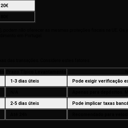
20€
80€
ta), podem não oferecer as mesmas proteções fiscais na UE. Os
ndimento em Portugal.
xas das transações. Considere estes fatores:
to
Prazo Típico Levantamento
N
1-3 dias úteis
Pode exigir verificação e
N/A
Apenas para depósitos. M
2-5 dias úteis
Pode implicar taxas bancá
Até 24h
Recomendado para veloc