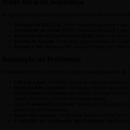
Visão Geral de Segurança
A segurança da sua conta e transações baseia-se em várias c
Criptografia SSL/TLS:
Toda a comunicação entre o seu d
Verificação de Conta (KYC):
Processo obrigatório que 
Autenticação de Dois Fatores (2FA):
Ative esta funcio
Gestão de Sessão:
Evite fazer login em redes Wi-Fi púb
Senhas e Pin:
Nunca partilhe as suas credenciais. Altere
Resolução de Problemas
Problemas técnicos são comuns. Siga estas etapas antes de co
Falha no Login:
Confirme o nome de utilizador/palavra-p
Depósito Não Creditado:
Verifique o extrato da sua con
Levantamento Pendente/Atrasado:
Verifique se compl
variam conforme o método (ver tabela acima).
Jogo Travando/Congelando:
Verifique a sua ligação à 
pode estar em manutenção.
Bónus Não Ativado:
Confirme se inseriu o código promo
E-mail/SMS de Verificação Não Recebido:
Verifique a 