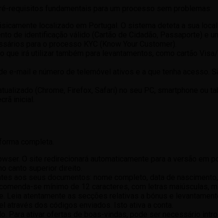
s pré-requisitos fundamentais para um processo sem problemas:
isicamente localizado em Portugal. O sistema deteta a sua local
o de identificação válido (Cartão de Cidadão, Passaporte) e um
ssários para o processo KYC (Know Your Customer).
que irá utilizar também para levantamentos, como cartão Visa/Ma
e e-mail e número de telemóvel ativos e a que tenha acesso. Sã
ualizado (Chrome, Firefox, Safari) no seu PC, smartphone ou ta
ã inicial.
e forma completa.
wser. O site redirecionará automaticamente para a versão em p
o canto superior direito.
tes aos seus documentos: nome completo, data de nascimento, 
recomenda-se mínimo de 12 caracteres, com letras maiúsculas, m
e. Leia atentamente as secções relativas a bónus e levantament
 através dos códigos enviados. Isto ativa a conta.
o. Para ativar ofertas de boas-vindas, pode ser necessário intr