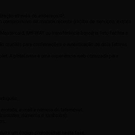
ização através do endereço IP.
 comprovativo de morada recente (recibo de serviços, extrato
stercard, MB WAY ou transferência bancária. Isto facilita a
o cruciais para confirmações e autenticação de dois fatores
blet. A plataforma é uma experiência web otimizada para
ortuguês.
morada, e-mail e número de telemóvel.
inúsculas, números e símbolos).
os.
oduzir um código promocional nesta fase.