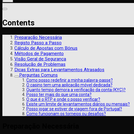
Contents
Preparação Necessária
Registo Passo a Passo
Cálculo de Apostas com Bónus
Métodos de Pagamento
Visão Geral de Segurança
Resolução de Problemas
Dicas Extras para Levantamentos Atrasados
Perguntas Comuns
Como posso redefinir a minha palavra-passe?
O casino tem uma aplicação móvel dedicada?
Quanto tempo demora a verificação da conta (KYC)?
Posso ter mais do que uma conta?
O que é o RTP e onde o posso verificar?
Existe um limite de levantamentos diários ou mensais?
Posso jogar se estiver de viagem fora de Portugal?
Como funcionam os torneios ou desafios?
Preparação Necessária