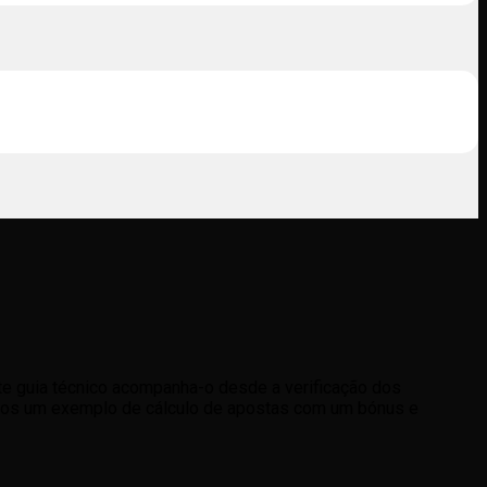
te guia técnico acompanha-o desde a verificação dos
remos um exemplo de cálculo de apostas com um bónus e