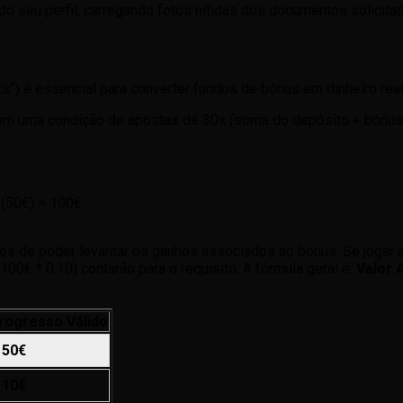
 do seu perfil, carregando fotos nítidas dos documentos solici
) é essencial para converter fundos de bónus em dinheiro real
uma condição de apostas de 30x (soma do depósito + bónus). O
 (50€) = 100€
tes de poder levantar os ganhos associados ao bónus. Se jogar 
00€ * 0.10) contarão para o requisito. A fórmula geral é:
Valor 
rogresso Válido
50€
10€