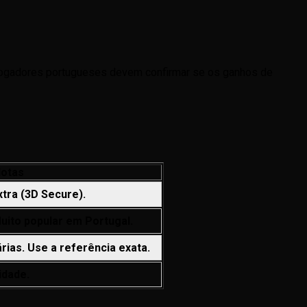
 jogadores portugueses devem confirmar se os ganhos de
otas
xtra (3D Secure).
uito popular em Portugal.
rias. Use a referência exata.
idade.