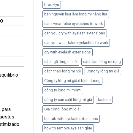
brooklyn
bán nguyên liệu làm lông mi hàng lùa
RO
can i wear false eyelashes to work
can you cry with eyelash extensions
can you wear false eyelashes to work
cry with eyelash extensions
cách gỡ lông mi nối
cách làm lông mi rụng
cách tháo lông mi nối
Công ty lông mi giả
quilibrio
Công ty lông mi giả ở bình dương
công ty lông mi momi
công ty sản xuất lông mi giả
fashion
L para
Gia công lông mi giả
puestos
hot tub with eyelash extensions
optimizado
how to remove eyelash glue