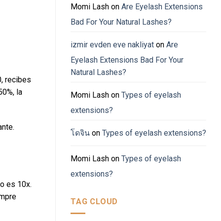
Momi Lash
on
Are Eyelash Extensions
Bad For Your Natural Lashes?
izmir evden eve nakliyat
on
Are
Eyelash Extensions Bad For Your
Natural Lashes?
, recibes
50%, la
Momi Lash
on
Types of eyelash
extensions?
ante.
โดจิน
on
Types of eyelash extensions?
Momi Lash
on
Types of eyelash
extensions?
o es 10x.
empre
TAG CLOUD