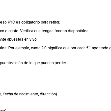
so KYC es obligatorio para retirar.
ico o cripto. Verifica que tengas fondos disponibles.
nte apuestas en vivo.
es. Por ejemplo, cuota 2.0 significa que por cada €1 apostado 
 apuestes más de lo que puedas perder.
 fecha de nacimiento, dirección).