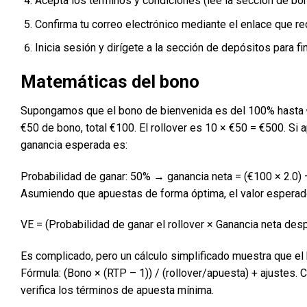
Acepta los términos y condiciones (lee la sección de bo
Confirma tu correo electrónico mediante el enlace que rec
Inicia sesión y dirígete a la sección de depósitos para fi
Matemáticas del bono
Supongamos que el bono de bienvenida es del 100% hasta €
€50 de bono, total €100. El rollover es 10 × €50 = €500. Si 
ganancia esperada es:
Probabilidad de ganar: 50% → ganancia neta = (€100 × 2.0) –
Asumiendo que apuestas de forma óptima, el valor esperad
VE = (Probabilidad de ganar el rollover × Ganancia neta despu
Es complicado, pero un cálculo simplificado muestra que el
Fórmula: (Bono × (RTP – 1)) / (rollover/apuesta) + ajustes.
verifica los términos de apuesta mínima.