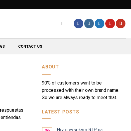
WS
CONTACT US
ABOUT
90% of customers want to be
processed with their own brand name.
So we are always ready to meet that.
s respuestas
LATEST POSTS
e entiendas
Hry s vysokým RTP na
06