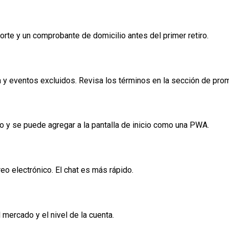
orte y un comprobante de domicilio antes del primer retiro.
 y eventos excluidos. Revisa los términos en la sección de pro
vo y se puede agregar a la pantalla de inicio como una PWA.
eo electrónico. El chat es más rápido.
 mercado y el nivel de la cuenta.