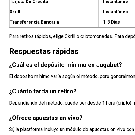
Tarjeta De Crédito
Instantáneo
Skrill
Instantáneo
Transferencia Bancaria
1-3 Días
Para retiros rápidos, elige Skrill o criptomonedas. Para dep
Respuestas rápidas
¿Cuál es el depósito mínimo en Jugabet?
El depósito mínimo varía según el método, pero generalmen
¿Cuánto tarda un retiro?
Dependiendo del método, puede ser desde 1 hora (cripto) hast
¿Ofrece apuestas en vivo?
Sí, la plataforma incluye un módulo de apuestas en vivo con 