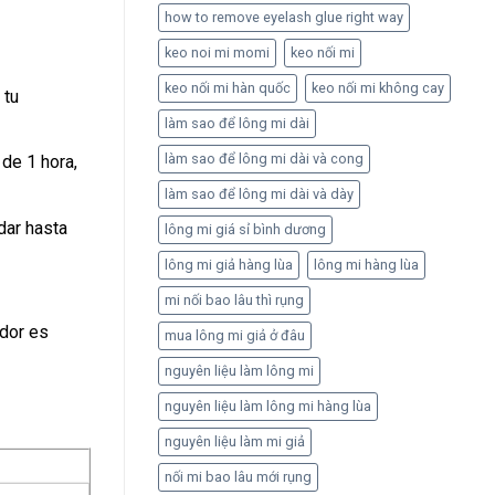
how to remove eyelash glue right way
keo noi mi momi
keo nối mi
keo nối mi hàn quốc
keo nối mi không cay
 tu
làm sao để lông mi dài
làm sao để lông mi dài và cong
de 1 hora,
làm sao để lông mi dài và dày
dar hasta
lông mi giá sỉ bình dương
lông mi giả hàng lùa
lông mi hàng lùa
mi nối bao lâu thì rụng
ador es
mua lông mi giả ở đâu
nguyên liệu làm lông mi
nguyên liệu làm lông mi hàng lùa
nguyên liệu làm mi giả
nối mi bao lâu mới rụng