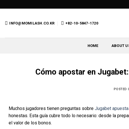
Skip
to
content
INFO@MOMILASH.CO.KR
+82-10-5847-1720
HOME
ABOUT U
Cómo apostar en Jugabet: 
POSTED
Muchos jugadores tienen preguntas sobre
Jugabet apuesta
honestas. Esta guía cubre todo lo necesario: desde la prepa
el valor de los bonos.