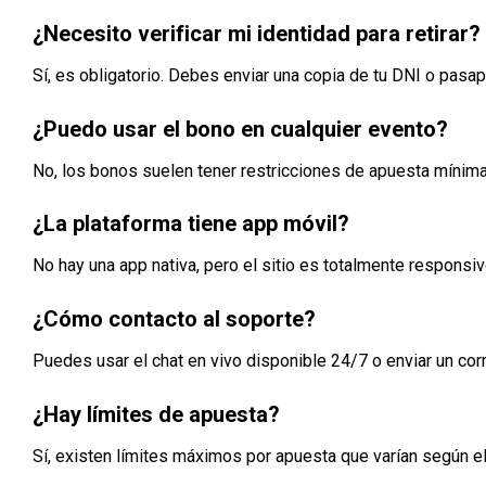
¿Necesito verificar mi identidad para retirar?
Sí, es obligatorio. Debes enviar una copia de tu DNI o pasap
¿Puedo usar el bono en cualquier evento?
No, los bonos suelen tener restricciones de apuesta mínima
¿La plataforma tiene app móvil?
No hay una app nativa, pero el sitio es totalmente responsi
¿Cómo contacto al soporte?
Puedes usar el chat en vivo disponible 24/7 o enviar un corr
¿Hay límites de apuesta?
Sí, existen límites máximos por apuesta que varían según el