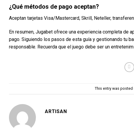
¿Qué métodos de pago aceptan?
Aceptan tarjetas Visa/Mastercard, Skrill, Neteller, transferen
En resumen, Jugabet ofrece una experiencia completa de a
pago. Siguiendo los pasos de esta guía y gestionando tu ba
responsable. Recuerda que el juego debe ser un entretenimi
This entry was posted 
ARTISAN