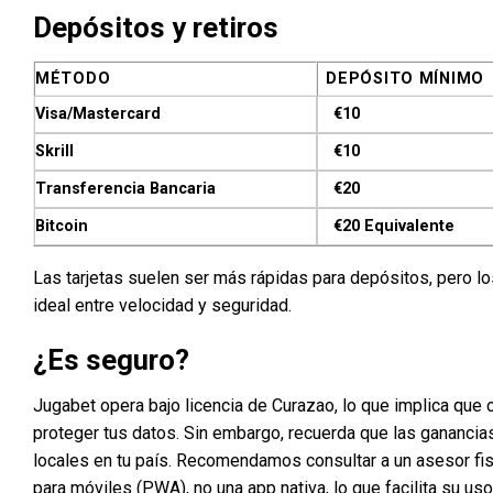
Depósitos y retiros
MÉTODO
DEPÓSITO MÍNIMO
Visa/Mastercard
€10
Skrill
€10
Transferencia Bancaria
€20
Bitcoin
€20 Equivalente
Las tarjetas suelen ser más rápidas para depósitos, pero lo
ideal entre velocidad y seguridad.
¿Es seguro?
Jugabet opera bajo licencia de Curazao, lo que implica que
proteger tus datos. Sin embargo, recuerda que las ganancia
locales en tu país. Recomendamos consultar a un asesor fis
para móviles (PWA), no una app nativa, lo que facilita su us