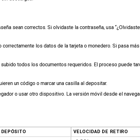
aseña sean correctos. Si olvidaste la contraseña, usa “¿Olvidaste
correctamente los datos de la tarjeta o monedero. Si pasa más 
subido todos los documentos requeridos. El proceso puede tar
eren un código o marcar una casilla al depositar.
egador o usar otro dispositivo. La versión móvil desde el naveg
 DEPÓSITO
VELOCIDAD DE RETIRO