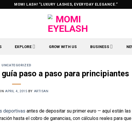
MOMI LASH! “LUXURY LASHES, EVERYDAY ELEGANCE.”
S
EXPLORE
GROW WITH US
BUSINESS
NE
UNCATEGORIZED
guía paso a paso para principiantes
 ON
APRIL 4, 2015
BY
ARTISAN
s deportivas
antes de depositar su primer euro — aquí están la
ración hasta el cobro de ganancias, con cálculos reales para qu