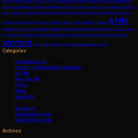
dài
làm sao để lông mi dài và cong
làm sao để lông mi dài và dày
lông mi giả hàng lùa
lông mi giả tiếng anh
lông mi giả tiếng anh là gì
mi nối bao lâu thì rụng
mua lông mi giả ở
đâu
nguyên liệu làm lông mi
nguyên liệu làm lông mi hàng lùa
nguyên liệu làm mi giả
style
nối mi bao lâu mới rụng
nối mi giữ được bao lâu
nối mi được lâu không
tháo lông mi nối bằng dầu dừa
tháo lông mi nối bằng dầu ôliu
tháo lông mi nối bằng nước
tóc làm lông mi hàng lùa
tóc màu làm lông mi hàng lùa
wear false eyelashes to work
women
xưởng gia công lông mi
xưởng gia công lông mi giả
Categories
Uncategorized
(11,302)
News – Vietnamese Language
(7)
Nối Mi
(3)
Keo Nối Mi
(1)
News
(29)
Style
(5)
supercat
(1)
–
(1)
vavada pl
(1)
lizjamieson.co.uk
(1)
bijoucoffee.co.uk
(1)
Archives