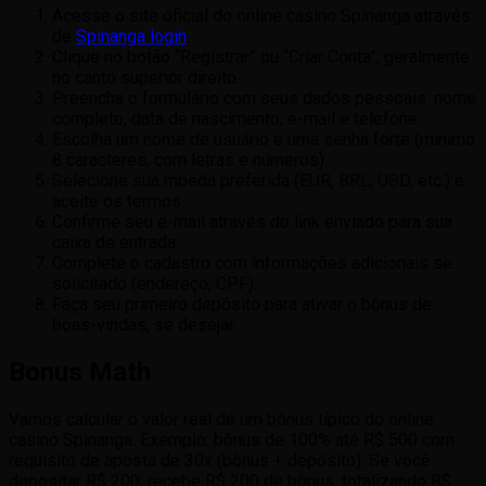
Acesse o site oficial do online casino Spinanga através
de
Spinanga login
.
Clique no botão “Registrar” ou “Criar Conta”, geralmente
no canto superior direito.
Preencha o formulário com seus dados pessoais: nome
completo, data de nascimento, e-mail e telefone.
Escolha um nome de usuário e uma senha forte (mínimo
8 caracteres, com letras e números).
Selecione sua moeda preferida (EUR, BRL, USD, etc.) e
aceite os termos.
Confirme seu e-mail através do link enviado para sua
caixa de entrada.
Complete o cadastro com informações adicionais se
solicitado (endereço, CPF).
Faça seu primeiro depósito para ativar o bônus de
boas-vindas, se desejar.
Bonus Math
Vamos calcular o valor real de um bônus típico do online
casino Spinanga. Exemplo: bônus de 100% até R$ 500 com
requisito de aposta de 30x (bônus + depósito). Se você
depositar R$ 200, recebe R$ 200 de bônus, totalizando R$