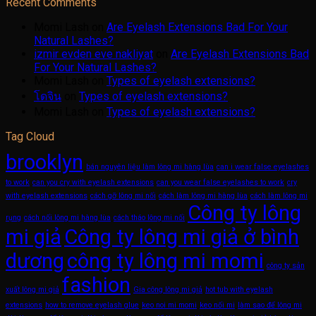
Recent Comments
Momi Lash
on
Are Eyelash Extensions Bad For Your
Natural Lashes?
izmir evden eve nakliyat
on
Are Eyelash Extensions Bad
For Your Natural Lashes?
Momi Lash
on
Types of eyelash extensions?
โดจิน
on
Types of eyelash extensions?
Momi Lash
on
Types of eyelash extensions?
Tag Cloud
brooklyn
bán nguyên liệu làm lông mi hàng lùa
can i wear false eyelashes
to work
can you cry with eyelash extensions
can you wear false eyelashes to work
cry
with eyelash extensions
cách gỡ lông mi nối
cách làm lông mi hàng lùa
cách làm lông mi
Công ty lông
rụng
cách nối lông mi hàng lùa
cách tháo lông mi nối
mi giả
Công ty lông mi giả ở bình
dương
công ty lông mi momi
công ty sản
fashion
xuất lông mi giả
Gia công lông mi giả
hot tub with eyelash
extensions
how to remove eyelash glue
keo noi mi momi
keo nối mi
làm sao để lông mi