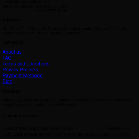
Email: info@momilash.co.kr
Hotline/WhatsApp: +82-10-5847-1720
+82-10-7775-1720
Address
No. 37 Lai Thieu Street, An Phat Commercial Housing Area, Lai Thieu Ward,
Thuan An City, Binh Duong Province, Vietnam
Navigation
About us
FAQ
Terms and Conditions
Privacy Policies
Payment Methods
Blog
Services
Classic Eyelash Extensions 2D Eyelash Extensions 3D Eyelash Extensions
Mega Volume Lamination Eyelash Removal
Customer Service
Contact/WhatsApp: +82-10-5847-1720
+82-10-7775-
1720
Email: info@momilash.co.kr
Hours: Mon-Sat 07:30 am - 16:30 pm