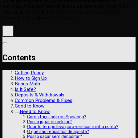
Spinanga é essencial para uma experiência segura e
eficiente. Aqui, explicamos desde a preparação inicial até a
resolução de problemas comuns, com dicas práticas e
cálculos matemáticos detalhados.
Contents
Getting Ready
How to Sign Up
Bonus Math
Is It Safe?
Deposits & Withdrawals
Common Problems & Fixes
Good to Know
Need to Know
Como faço login no Spinanga?
Posso jogar no celular?
Quanto tempo leva para verificar minha conta?
O que são requisitos de aposta?
Posso sacar sem depositar?