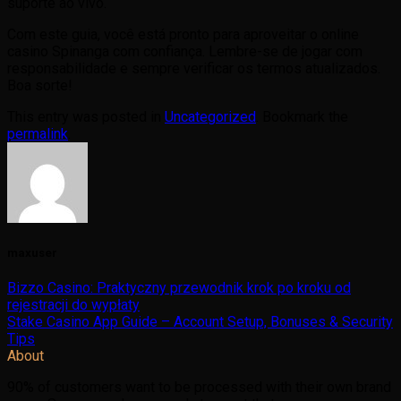
suporte ao vivo.
Com este guia, você está pronto para aproveitar o online
casino Spinanga com confiança. Lembre-se de jogar com
responsabilidade e sempre verificar os termos atualizados.
Boa sorte!
This entry was posted in
Uncategorized
. Bookmark the
permalink
.
maxuser
Bizzo Casino: Praktyczny przewodnik krok po kroku od
rejestracji do wypłaty
Stake Casino App Guide – Account Setup, Bonuses & Security
Tips
About
90% of customers want to be processed with their own brand