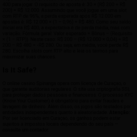
400 para jogar. O requisito de aposta é: 30 × (R$ 200 + R$
200) = R$ 12.000. Assumindo que você jogue em uma slot
com RTP de 96%, a perda esperada após R$ 12.000 em
apostas é: R$ 12.000 × (1 – 0,96) = R$ 480. Como seu saldo
inicial era R$ 400, a expectativa é de perda média, mas com
variação. Fórmula geral: Valor esperado = Bônus – (Requisito
× (1 – RTP)). Neste caso: R$ 200 – (R$ 12.000 × 0,04) = R$
200 – R$ 480 = -R$ 280. Ou seja, em média, você perde R$
280. Escolha slots com RTP alto e leia os termos para
maximizar suas chances.
Is It Safe?
O online casino Spinanga opera com licença de Curaçao, o
que garante auditorias regulares. O site usa criptografia SSL
para proteger dados pessoais e financeiros. O processo KYC
(Know Your Customer) é obrigatório para evitar fraudes e
lavagem de dinheiro. Além disso, os jogos são testados por
entidades independentes quanto à aleatoriedade.
Atenção:
Por ser licenciado em Curaçao, os ganhos podem estar
sujeitos a impostos locais dependendo do seu país —
consulte um contador.