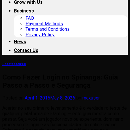
Grow with Us
Business
FAQ
Payment Methods
Terms and Conditions
Privacy Policy
News
Contact Us
Uncategorized
Como Fazer Login no Spinanga: Guia
Passo a Passo e Segurança
Posted on
April 1, 2015
May 8, 2026
by
maxuser
Acertar no seu primeiro levantamento é o verdadeiro teste de
qualquer plataforma de iGaming — este guia mostra como
passar. Seja você um jogador novo ou experiente, dominar o
processo de login e as funcionalidades do online casino