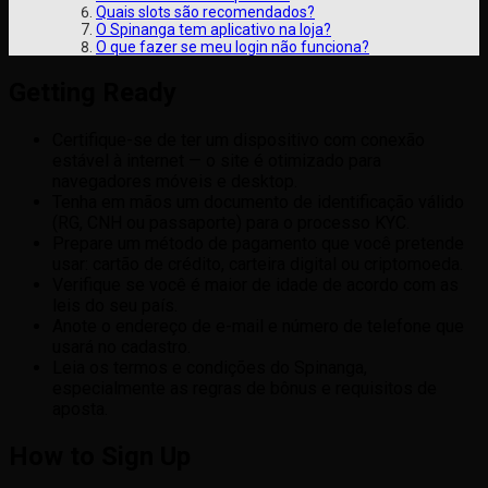
Quais slots são recomendados?
O Spinanga tem aplicativo na loja?
O que fazer se meu login não funciona?
Getting Ready
Certifique-se de ter um dispositivo com conexão
estável à internet — o site é otimizado para
navegadores móveis e desktop.
Tenha em mãos um documento de identificação válido
(RG, CNH ou passaporte) para o processo KYC.
Prepare um método de pagamento que você pretende
usar: cartão de crédito, carteira digital ou criptomoeda.
Verifique se você é maior de idade de acordo com as
leis do seu país.
Anote o endereço de e-mail e número de telefone que
usará no cadastro.
Leia os termos e condições do Spinanga,
especialmente as regras de bônus e requisitos de
aposta.
How to Sign Up