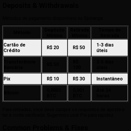
Deposits & Withdrawals
Métodos de pagamento disponíveis no Spinanga:
Depósito
Retirada
Tempo de
Método
Mínimo
Mínima
Retirada
Cartão de
1-3 dias
R$ 20
R$ 50
Crédito
úteis
Transferência
R$
2-5 dias
R$ 50
Bancária
100
úteis
Pix
R$ 10
R$ 30
Instantâneo
0,0001
0,001
Até 24
Bitcoin
BTC
BTC
horas
Para retiradas, você deve cumprir os requisitos de aposta e
ter a conta verificada. Sugerimos usar Pix para rapidez.
Common Problems & Fixes