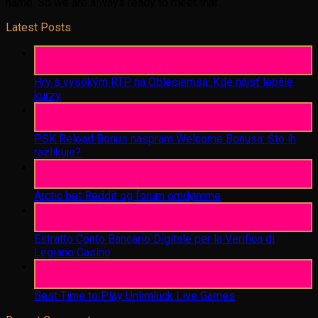
name. So we are always ready to meet that.
Latest Posts
06
Aug
Hry s vysokým RTP na Obleciemsa: Kde nájsť lepšie
kurzy
06
Aug
PSK Reload Bonus naspram Welcome Bonusa: Što ih
razlikuje?
06
Aug
Arctic bet Reddit og forum omdømme
06
Aug
Estratto Conto Bancario Digitale per la Verifica di
Legiano Casino
05
Aug
Best Time to Play Unlimluck Live Games