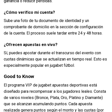
ganancia o reducir pérdidas.
¿Cómo verifico mi cuenta?
Sube una foto de tu documento de identidad y un
comprobante de domicilio en la sección de configuración
de la cuenta. El proceso suele tardar entre 24 y 48 horas.
¿Ofrecen apuestas en vivo?
Sí, puedes apostar durante el transcurso del evento con
cuotas dinámicas que se actualizan en tiempo real. Esto es
especialmente popular en jugabet fútbol.
Good to Know
El programa VIP de jugabet apuestas deportivas está
diseñado para recompensar a los jugadores leales. Consta
de varios niveles (Bronce, Plata, Oro, Platino y Diamante)
que se alcanzan acumulando puntos. Cada apuesta
realizada genera puntos según el monto y las cuotas (por