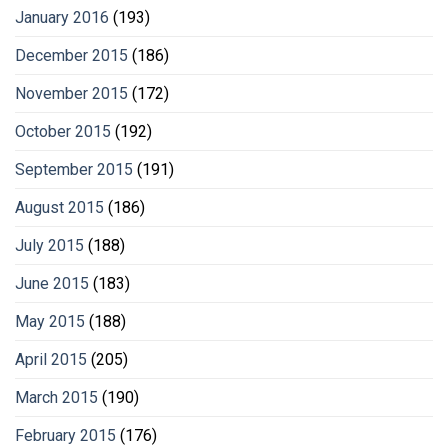
January 2016
(193)
December 2015
(186)
November 2015
(172)
October 2015
(192)
September 2015
(191)
August 2015
(186)
July 2015
(188)
June 2015
(183)
May 2015
(188)
April 2015
(205)
March 2015
(190)
February 2015
(176)