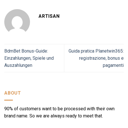
ARTISAN
BdmBet Bonus-Guide:
Guida pratica Planetwin365:
Einzahlungen, Spiele und
registrazione, bonus e
Auszahlungen
pagamenti
ABOUT
90% of customers want to be processed with their own
brand name. So we are always ready to meet that.