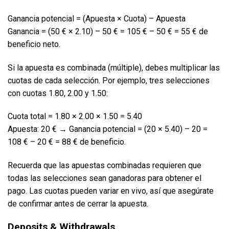
Ganancia potencial = (Apuesta × Cuota) – Apuesta
Ganancia = (50 € × 2.10) – 50 € = 105 € – 50 € = 55 € de
beneficio neto.
Si la apuesta es combinada (múltiple), debes multiplicar las
cuotas de cada selección. Por ejemplo, tres selecciones
con cuotas 1.80, 2.00 y 1.50:
Cuota total = 1.80 × 2.00 × 1.50 = 5.40
Apuesta: 20 € → Ganancia potencial = (20 × 5.40) – 20 =
108 € – 20 € = 88 € de beneficio.
Recuerda que las apuestas combinadas requieren que
todas las selecciones sean ganadoras para obtener el
pago. Las cuotas pueden variar en vivo, así que asegúrate
de confirmar antes de cerrar la apuesta.
Deposits & Withdrawals