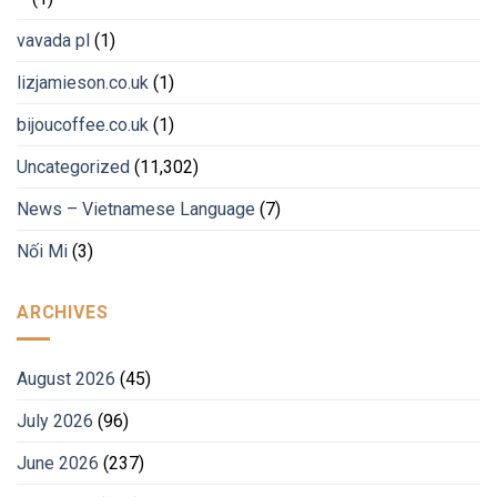
vavada pl
(1)
lizjamieson.co.uk
(1)
bijoucoffee.co.uk
(1)
Uncategorized
(11,302)
News – Vietnamese Language
(7)
Nối Mi
(3)
ARCHIVES
August 2026
(45)
July 2026
(96)
June 2026
(237)