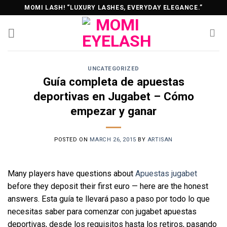
Skip
MOMI LASH! “LUXURY LASHES, EVERYDAY ELEGANCE.”
to
content
UNCATEGORIZED
Guía completa de apuestas
deportivas en Jugabet – Cómo
empezar y ganar
POSTED ON
MARCH 26, 2015
BY
ARTISAN
Many players have questions about
Apuestas jugabet
before they deposit their first euro — here are the honest
answers. Esta guía te llevará paso a paso por todo lo que
necesitas saber para comenzar con jugabet apuestas
deportivas, desde los requisitos hasta los retiros, pasando