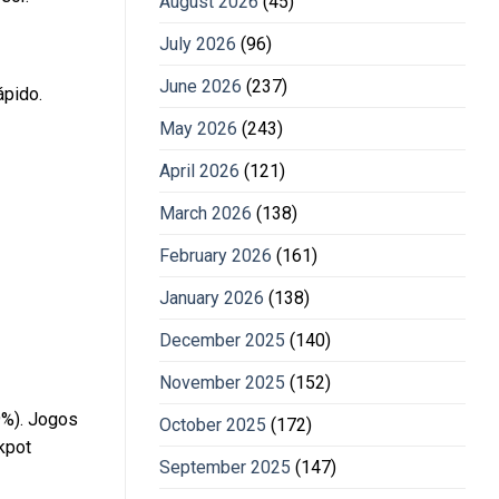
August 2026
(45)
July 2026
(96)
June 2026
(237)
ápido.
May 2026
(243)
April 2026
(121)
March 2026
(138)
February 2026
(161)
January 2026
(138)
December 2025
(140)
November 2025
(152)
9%). Jogos
October 2025
(172)
kpot
September 2025
(147)