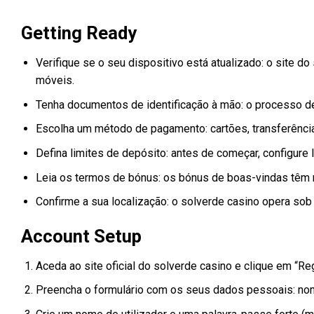
Getting Ready
Verifique se o seu dispositivo está atualizado: o site 
móveis.
Tenha documentos de identificação à mão: o processo d
Escolha um método de pagamento: cartões, transferência
Defina limites de depósito: antes de começar, configure 
Leia os termos de bónus: os bónus de boas-vindas têm r
Confirme a sua localização: o solverde casino opera sob 
Account Setup
Aceda ao site oficial do solverde casino e clique em “Reg
Preencha o formulário com os seus dados pessoais: nom