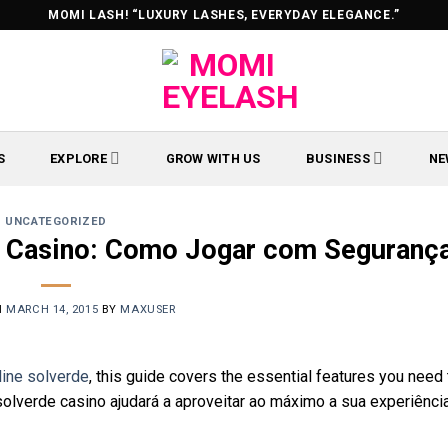
MOMI LASH! “LUXURY LASHES, EVERYDAY ELEGANCE.”
S
EXPLORE
GROW WITH US
BUSINESS
NE
UNCATEGORIZED
e Casino: Como Jogar com Seguranç
N
MARCH 14, 2015
BY
MAXUSER
line solverde
, this guide covers the essential features you need
solverde casino ajudará a aproveitar ao máximo a sua experiênci