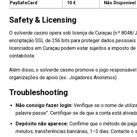
PaySafeCard
10 €
Não Disponível
Safety & Licensing
O solverde casino opera sob licença de Curaçau (n.º 8048/JA
encriptação SSL de 256 bits para proteger dados pessoais
licenciados em Curaçau podem estar sujeitos a imposto de
contabilista.
Além disso, o solverde casino promove o jogo responsável 
organizações de apoio (ex.: Jogadores Anónimos).
Troubleshooting
Não consigo fazer login:
Verifique se o nome de utiliz
palavra-passe”. Certifique-se de que a conta está ativada 
Depósito não aparece:
Confirme que o método de paga
minutos; transferências bancárias, 1–3 dias. Contacte o