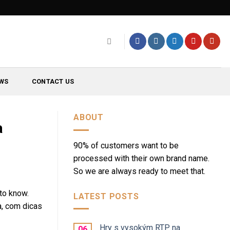
WS
CONTACT US
ABOUT
a
90% of customers want to be
processed with their own brand name.
So we are always ready to meet that.
 to know.
LATEST POSTS
a, com dicas
Hry s vysokým RTP na
06