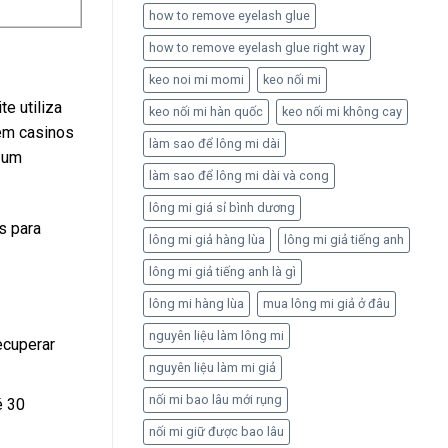
how to remove eyelash glue
how to remove eyelash glue right way
keo noi mi momi
keo nối mi
e utiliza
keo nối mi hàn quốc
keo nối mi không cay
em casinos
làm sao để lông mi dài
 um
làm sao để lông mi dài và cong
lông mi giá sỉ bình dương
s para
lông mi giả hàng lùa
lông mi giả tiếng anh
lông mi giả tiếng anh là gì
lông mi hàng lùa
mua lông mi giả ở đâu
nguyên liệu làm lông mi
ecuperar
nguyên liệu làm mi giả
nối mi bao lâu mới rụng
é 30
nối mi giữ được bao lâu