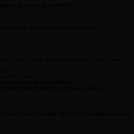
ng oder Kontoauszug) erforderlich.
rowser aufrufbar und für Mobilgeräte optimiert.
mer. Verwenden Sie ausschließlich korrekte Daten, da die
n).
ing-E-Mails abbestellen.
um die Registrierung abzuschließen.
ch gutgeschrieben, wenn Sie die Auswahl treffen.
ehmen wir an, Sie zahlen 100 € ein. Ihr Startguthaben beträgt