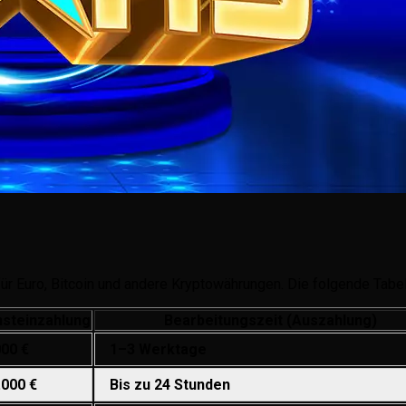
ür Euro, Bitcoin und andere Kryptowährungen. Die folgende Tabe
steinzahlung
Bearbeitungszeit (Auszahlung)
000 €
1–3 Werktage
.000 €
Bis zu 24 Stunden