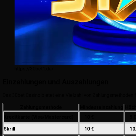
https://30bet1.de/
Einzahlungen und Auszahlungen
Das 30bet Casino bietet eine Vielzahl von Zahlungsmethoden f
Zahlungsmethode
Mindesteinzahlung
Höch
Kreditkarte (Visa/Mastercard)
10 €
5.
Skrill
10 €
10