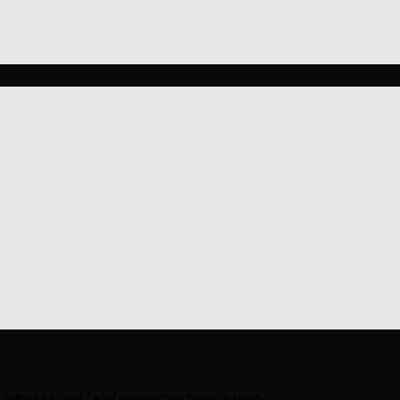
, Adresse und Telefonnummer bereithalten.