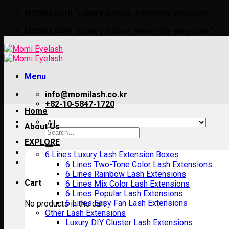
Skip
MOMI LASH! “Luxury lashes, everyday elegance.”
to
MOMI LASH! “Luxury lashes, everyday elegance.”
content
Menu
info@momilash.co.kr
+82-10-5847-1720
Home
About Us
Search
for:
EXPLORE
6 Lines Luxury Lash Extension Boxes
6 Lines Two-Tone Color Lash Extensions
6 Lines Rainbow Lash Extensions
Cart
6 Lines Mix Color Lash Extensions
6 Lines Popular Lash Extensions
6 Lines Easy Fan Lash Extensions
No products in the cart.
Other Lash Extensions
Luxury DIY Cluster Lash Extensions