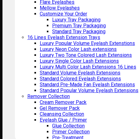
Flare Eyelashes
Mellow Eyelashes
Customize Your Order
Luxury Tray Packaging
Premium Tray Packaging
Standard Tray Packaging
16 Lines Eyelash Extension Trays
Luxury Popular Volume Eyelash Extenstions
Luxury Neon Color Lash extensions
Luxury Two Tone Colored Lash Extensions
Luxury Single Color Lash Extensions
Luxury Multi Color Lash Extensions 16 Lines
Standard Volume Eyelash Extensions
Standard Colored Eyelash Extensions
Standard Pre-Made Fan Eyelash Extensions
Standard Popular Volume Eyelash Extensions
Remover Collection
Cream Remover Pack
Gel Remover Pack
Cleansing Collection
Eyelash Glue / Primer
Glue Collection
Primer Collection
Pre-Treatment