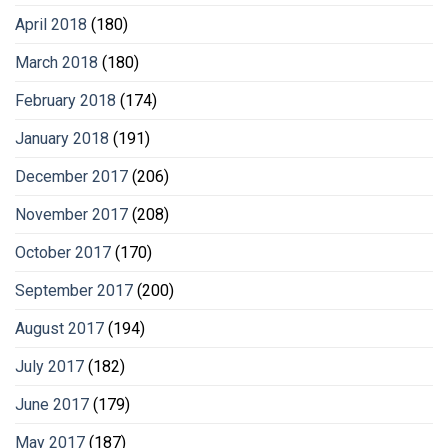
April 2018
(180)
March 2018
(180)
February 2018
(174)
January 2018
(191)
December 2017
(206)
November 2017
(208)
October 2017
(170)
September 2017
(200)
August 2017
(194)
July 2017
(182)
June 2017
(179)
May 2017
(187)