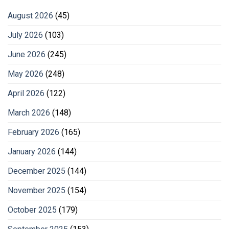
August 2026
(45)
July 2026
(103)
June 2026
(245)
May 2026
(248)
April 2026
(122)
March 2026
(148)
February 2026
(165)
January 2026
(144)
December 2025
(144)
November 2025
(154)
October 2025
(179)