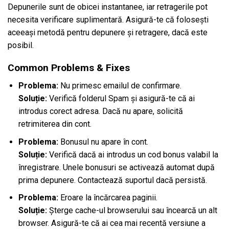
Depunerile sunt de obicei instantanee, iar retragerile pot
necesita verificare suplimentară. Asigură-te că folosești
aceeași metodă pentru depunere și retragere, dacă este
posibil.
Common Problems & Fixes
Problema:
Nu primesc emailul de confirmare.
Soluție:
Verifică folderul Spam și asigură-te că ai
introdus corect adresa. Dacă nu apare, solicită
retrimiterea din cont.
Problema:
Bonusul nu apare în cont.
Soluție:
Verifică dacă ai introdus un cod bonus valabil la
înregistrare. Unele bonusuri se activează automat după
prima depunere. Contactează suportul dacă persistă.
Problema:
Eroare la încărcarea paginii.
Soluție:
Șterge cache-ul browserului sau încearcă un alt
browser. Asigură-te că ai cea mai recentă versiune a