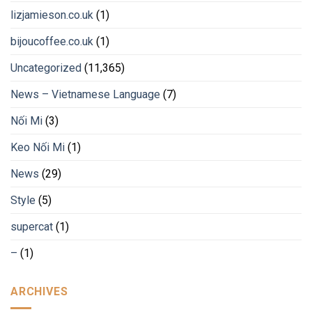
lizjamieson.co.uk
(1)
bijoucoffee.co.uk
(1)
Uncategorized
(11,365)
News – Vietnamese Language
(7)
Nối Mi
(3)
Keo Nối Mi
(1)
News
(29)
Style
(5)
supercat
(1)
–
(1)
ARCHIVES