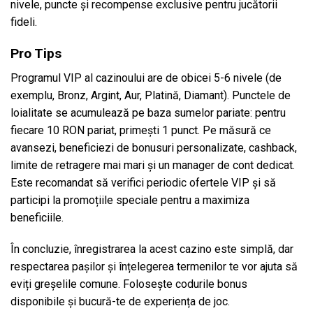
nivele, puncte și recompense exclusive pentru jucătorii
fideli.
Pro Tips
Programul VIP al cazinoului are de obicei 5-6 nivele (de
exemplu, Bronz, Argint, Aur, Platină, Diamant). Punctele de
loialitate se acumulează pe baza sumelor pariate: pentru
fiecare 10 RON pariat, primești 1 punct. Pe măsură ce
avansezi, beneficiezi de bonusuri personalizate, cashback,
limite de retragere mai mari și un manager de cont dedicat.
Este recomandat să verifici periodic ofertele VIP și să
participi la promoțiile speciale pentru a maximiza
beneficiile.
În concluzie, înregistrarea la acest cazino este simplă, dar
respectarea pașilor și înțelegerea termenilor te vor ajuta să
eviți greșelile comune. Folosește codurile bonus
disponibile și bucură-te de experiența de joc.