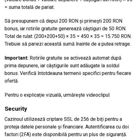
= suma totală de pariat.
Să presupunem că depui 200 RON și primești 200 RON
bonus, iar rotirile gratuite generează câștiguri de 50 RON.
Total de rulat: (200+200+50) × 35 = 450 × 35 = 15.750 RON.
Trebuie să pariezi această sumă înainte de a putea retrage.
Important:
Rotirile gratuite se activează automat după
prima depunere, iar câștigurile sunt adăugate la soldul
bonus. Verifică întotdeauna termenii specifici pentru fiecare
ofertă.
Pentru o explicație vizuală, urmărește videoclipul:
Security
Cazinoul utilizează criptare SSL de 256 de biți pentru a
proteja datele personale și financiare. Autentificarea cu doi
factori (2FA) este disponibilă pentru un plus de siguranță.