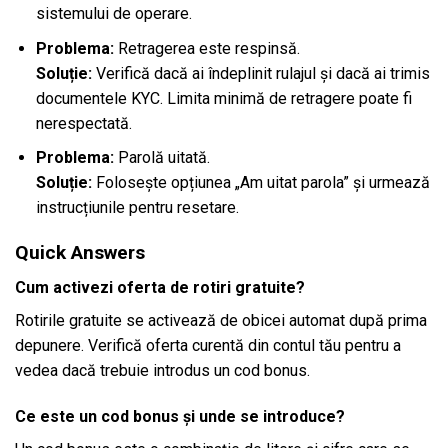
sistemului de operare.
Problema:
Retragerea este respinsă.
Soluție:
Verifică dacă ai îndeplinit rulajul și dacă ai trimis
documentele KYC. Limita minimă de retragere poate fi
nerespectată.
Problema:
Parolă uitată.
Soluție:
Folosește opțiunea „Am uitat parola” și urmează
instrucțiunile pentru resetare.
Quick Answers
Cum activezi oferta de rotiri gratuite?
Rotirile gratuite se activează de obicei automat după prima
depunere. Verifică oferta curentă din contul tău pentru a
vedea dacă trebuie introdus un cod bonus.
Ce este un cod bonus și unde se introduce?