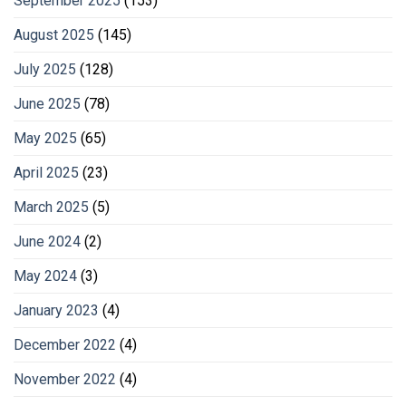
September 2025
(153)
August 2025
(145)
July 2025
(128)
June 2025
(78)
May 2025
(65)
April 2025
(23)
March 2025
(5)
June 2024
(2)
May 2024
(3)
January 2023
(4)
December 2022
(4)
November 2022
(4)