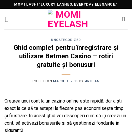
Skip
MOMI LASH! “LUXURY LASHES, EVERYDAY ELEGANCE.”
to
content
UNCATEGORIZED
Ghid complet pentru înregistrare și
utilizare Betmen Casino – rotiri
gratuite și bonusuri
POSTED ON
MARCH 1, 2015
BY
ARTISAN
Crearea unui cont la un cazino online este rapidă, dar a ști
exact la ce să te aștepți la fiecare pas economisește timp
și frustrare. În acest ghid vei descoperi cum să îți creezi un
cont, să activezi bonusurile și să gestionezi fondurile în
siguranță.