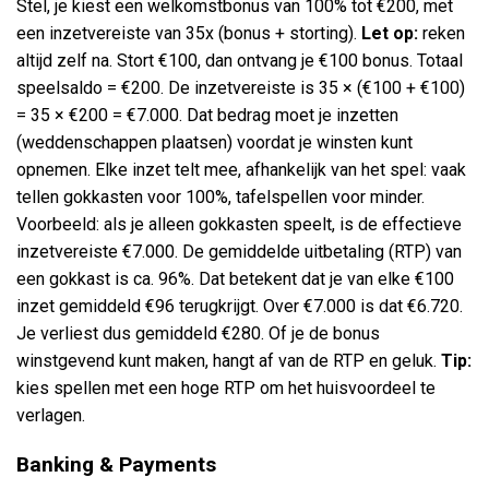
Stel, je kiest een welkomstbonus van 100% tot €200, met
een inzetvereiste van 35x (bonus + storting).
Let op:
reken
altijd zelf na. Stort €100, dan ontvang je €100 bonus. Totaal
speelsaldo = €200. De inzetvereiste is 35 × (€100 + €100)
= 35 × €200 = €7.000. Dat bedrag moet je inzetten
(weddenschappen plaatsen) voordat je winsten kunt
opnemen. Elke inzet telt mee, afhankelijk van het spel: vaak
tellen gokkasten voor 100%, tafelspellen voor minder.
Voorbeeld: als je alleen gokkasten speelt, is de effectieve
inzetvereiste €7.000. De gemiddelde uitbetaling (RTP) van
een gokkast is ca. 96%. Dat betekent dat je van elke €100
inzet gemiddeld €96 terugkrijgt. Over €7.000 is dat €6.720.
Je verliest dus gemiddeld €280. Of je de bonus
winstgevend kunt maken, hangt af van de RTP en geluk.
Tip:
kies spellen met een hoge RTP om het huisvoordeel te
verlagen.
Banking & Payments