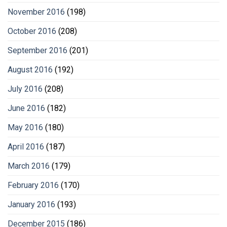
November 2016
(198)
October 2016
(208)
September 2016
(201)
August 2016
(192)
July 2016
(208)
June 2016
(182)
May 2016
(180)
April 2016
(187)
March 2016
(179)
February 2016
(170)
January 2016
(193)
December 2015
(186)