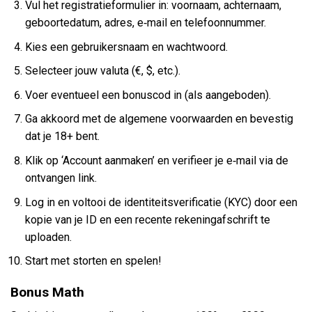
Vul het registratieformulier in: voornaam, achternaam,
geboortedatum, adres, e‑mail en telefoonnummer.
Kies een gebruikersnaam en wachtwoord.
Selecteer jouw valuta (€, $, etc.).
Voer eventueel een bonuscod in (als aangeboden).
Ga akkoord met de algemene voorwaarden en bevestig
dat je 18+ bent.
Klik op ‘Account aanmaken’ en verifieer je e‑mail via de
ontvangen link.
Log in en voltooi de identiteitsverificatie (KYC) door een
kopie van je ID en een recente rekeningafschrift te
uploaden.
Start met storten en spelen!
Bonus Math