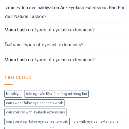
izmir evden eve nakliyat
on
Are Eyelash Extensions Bad For
Your Natural Lashes?
Momi Lash
on
Types of eyelash extensions?
โดจิน
on
Types of eyelash extensions?
Momi Lash
on
Types of eyelash extensions?
TAG CLOUD
brooklyn
bán nguyên liệu làm lông mi hàng lùa
can i wear false eyelashes to work
can you cry with eyelash extensions
can you wear false eyelashes to work
cry with eyelash extensions