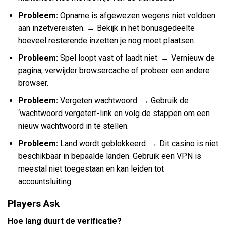
Probleem:
Opname is afgewezen wegens niet voldoen
aan inzetvereisten. → Bekijk in het bonusgedeelte
hoeveel resterende inzetten je nog moet plaatsen.
Probleem:
Spel loopt vast of laadt niet. → Vernieuw de
pagina, verwijder browsercache of probeer een andere
browser.
Probleem:
Vergeten wachtwoord. → Gebruik de
‘wachtwoord vergeten’-link en volg de stappen om een
nieuw wachtwoord in te stellen.
Probleem:
Land wordt geblokkeerd. → Dit casino is niet
beschikbaar in bepaalde landen. Gebruik een VPN is
meestal niet toegestaan en kan leiden tot
accountsluiting.
Players Ask
Hoe lang duurt de verificatie?