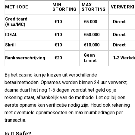
MIN.
MAX.
METHODE
VERWERKI
STORTING
STORTING
Creditcard
€10
€5.000
Direct
(Visa/MC)
IDEAL
€10
€50.000
Direct
Skrill
€10
€10.000
Direct
Geen
Bankoverschrijving
€20
1‑3 Werkd
Limiet
Bij het casino kun je kiezen uit verschillende
betaalmethoden. Opnames worden binnen 24 uur verwerkt,
daarna duurt het nog 1‑5 dagen voordat het geld op je
rekening staat, afhankelijk van de methode. Let op: bij een
eerste opname kan verificatie nodig zijn. Houd ook rekening
met eventuele opnamekosten en maximumbedragen per
transactie.
Is It Safe?