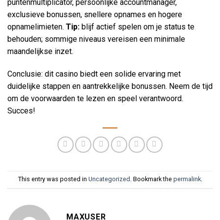
puntenmultiplicator, persoonlijke accountmanager,
exclusieve bonussen, snellere opnames en hogere
opnamelimieten.
Tip:
blijf actief spelen om je status te
behouden; sommige niveaus vereisen een minimale
maandelijkse inzet.
Conclusie: dit casino biedt een solide ervaring met
duidelijke stappen en aantrekkelijke bonussen. Neem de tijd
om de voorwaarden te lezen en speel verantwoord.
Succes!
This entry was posted in
Uncategorized
. Bookmark the
permalink
.
MAXUSER