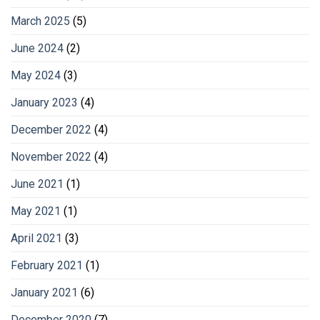
March 2025
(5)
June 2024
(2)
May 2024
(3)
January 2023
(4)
December 2022
(4)
November 2022
(4)
June 2021
(1)
May 2021
(1)
April 2021
(3)
February 2021
(1)
January 2021
(6)
December 2020
(7)