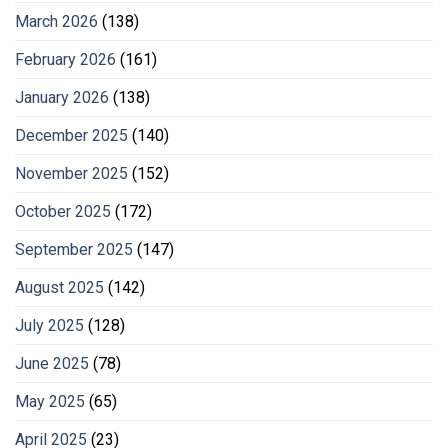
March 2026
(138)
February 2026
(161)
January 2026
(138)
December 2025
(140)
November 2025
(152)
October 2025
(172)
September 2025
(147)
August 2025
(142)
July 2025
(128)
June 2025
(78)
May 2025
(65)
April 2025
(23)