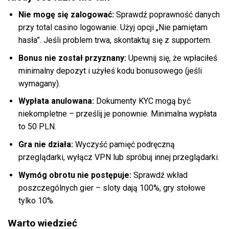
Nie mogę się zalogować:
Sprawdź poprawność danych
przy total casino logowanie. Użyj opcji „Nie pamiętam
hasła”. Jeśli problem trwa, skontaktuj się z supportem.
Bonus nie został przyznany:
Upewnij się, że wpłaciłeś
minimalny depozyt i użyłeś kodu bonusowego (jeśli
wymagany).
Wypłata anulowana:
Dokumenty KYC mogą być
niekompletne – prześlij je ponownie. Minimalna wypłata
to 50 PLN.
Gra nie działa:
Wyczyść pamięć podręczną
przeglądarki, wyłącz VPN lub spróbuj innej przeglądarki.
Wymóg obrotu nie postępuje:
Sprawdź wkład
poszczególnych gier – sloty dają 100%, gry stołowe
tylko 10%.
Warto wiedzieć