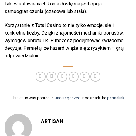
Tak, w ustawieniach konta dostępna jest opcja
samoograniczenia (czasowa lub stała).
Korzystanie z Total Casino to nie tylko emocje, ale i
konkretne liczby. Dzięki znajomości mechaniki bonusów,
wymogów obrotu i RTP możesz podejmować świadome
decyzje. Pamiętaj, że hazard wiąże się z ryzykiem – graj
odpowiedzialnie.
This entry was posted in
Uncategorized
. Bookmark the
permalink
.
ARTISAN