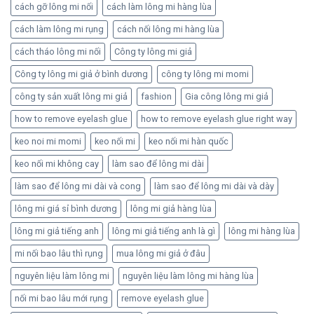
cách gỡ lông mi nối
cách làm lông mi hàng lùa
cách làm lông mi rụng
cách nối lông mi hàng lùa
cách tháo lông mi nối
Công ty lông mi giả
Công ty lông mi giả ở bình dương
công ty lông mi momi
công ty sản xuất lông mi giả
fashion
Gia công lông mi giả
how to remove eyelash glue
how to remove eyelash glue right way
keo noi mi momi
keo nối mi
keo nối mi hàn quốc
keo nối mi không cay
làm sao để lông mi dài
làm sao để lông mi dài và cong
làm sao để lông mi dài và dày
lông mi giá sỉ bình dương
lông mi giả hàng lùa
lông mi giả tiếng anh
lông mi giả tiếng anh là gì
lông mi hàng lùa
mi nối bao lâu thì rụng
mua lông mi giả ở đâu
nguyên liệu làm lông mi
nguyên liệu làm lông mi hàng lùa
nối mi bao lâu mới rụng
remove eyelash glue