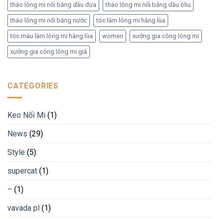
tháo lông mi nối bằng dầu dừa
tháo lông mi nối bằng dầu ôliu
tháo lông mi nối bằng nước
tóc làm lông mi hàng lùa
tóc màu làm lông mi hàng lùa
women
xưởng gia công lông mi
xưởng gia công lông mi giả
CATEGORIES
Keo Nối Mi
(1)
News
(29)
Style
(5)
supercat
(1)
–
(1)
vavada pl
(1)