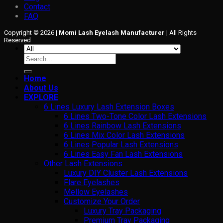
Contact
FAQ
Copyright © 2026 |
Momi Lash Eyelash Manufacturer
| All Rights
Reserved
Search
for:
Home
About Us
EXPLORE
6 Lines Luxury Lash Extension Boxes
6 Lines Two-Tone Color Lash Extensions
6 Lines Rainbow Lash Extensions
6 Lines Mix Color Lash Extensions
6 Lines Popular Lash Extensions
6 Lines Easy Fan Lash Extensions
Other Lash Extensions
Luxury DIY Cluster Lash Extensions
Flare Eyelashes
Mellow Eyelashes
Customize Your Order
Luxury Tray Packaging
Premium Tray Packaging