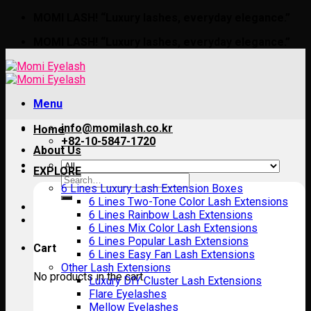
Skip
MOMI LASH! “Luxury lashes, everyday elegance.”
to
MOMI LASH! “Luxury lashes, everyday elegance.”
content
Menu
info@momilash.co.kr
Home
+82-10-5847-1720
About Us
EXPLORE
Search
6 Lines Luxury Lash Extension Boxes
for:
6 Lines Two-Tone Color Lash Extensions
6 Lines Rainbow Lash Extensions
6 Lines Mix Color Lash Extensions
6 Lines Popular Lash Extensions
Cart
6 Lines Easy Fan Lash Extensions
Other Lash Extensions
No products in the cart.
Luxury DIY Cluster Lash Extensions
Flare Eyelashes
Mellow Eyelashes