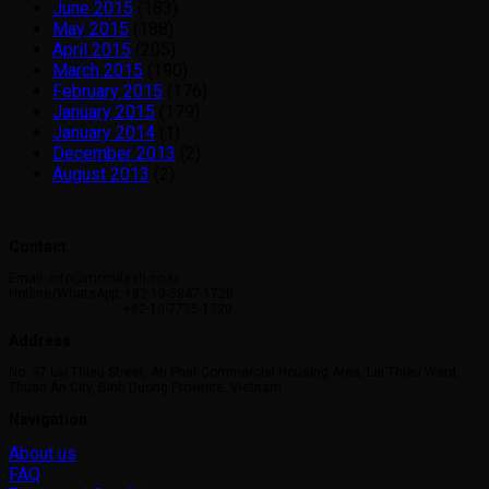
June 2015
(183)
May 2015
(188)
April 2015
(205)
March 2015
(190)
February 2015
(176)
January 2015
(179)
January 2014
(1)
December 2013
(2)
August 2013
(2)
Contact
Email: info@momilash.co.kr
Hotline/WhatsApp: +82-10-5847-1720
+82-10-7775-1720
Address
No. 37 Lai Thieu Street, An Phat Commercial Housing Area, Lai Thieu Ward,
Thuan An City, Binh Duong Province, Vietnam
Navigation
About us
FAQ