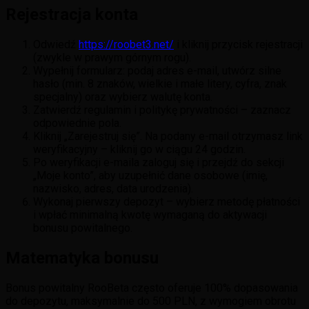
Rejestracja konta
Odwiedź
https://roobet3.net/
i kliknij przycisk rejestracji
(zwykle w prawym górnym rogu).
Wypełnij formularz: podaj adres e-mail, utwórz silne
hasło (min. 8 znaków, wielkie i małe litery, cyfra, znak
specjalny) oraz wybierz walutę konta.
Zatwierdź regulamin i politykę prywatności – zaznacz
odpowiednie pola.
Kliknij „Zarejestruj się”. Na podany e-mail otrzymasz link
weryfikacyjny – kliknij go w ciągu 24 godzin.
Po weryfikacji e-maila zaloguj się i przejdź do sekcji
„Moje konto”, aby uzupełnić dane osobowe (imię,
nazwisko, adres, data urodzenia).
Wykonaj pierwszy depozyt – wybierz metodę płatności
i wpłać minimalną kwotę wymaganą do aktywacji
bonusu powitalnego.
Matematyka bonusu
Bonus powitalny RooBeta często oferuje 100% dopasowania
do depozytu, maksymalnie do 500 PLN, z wymogiem obrotu