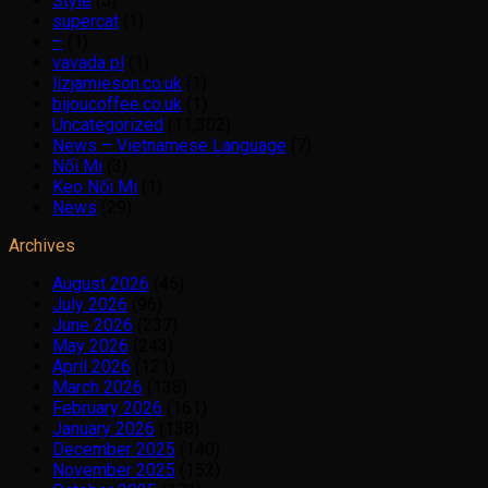
Style
(5)
supercat
(1)
–
(1)
vavada pl
(1)
lizjamieson.co.uk
(1)
bijoucoffee.co.uk
(1)
Uncategorized
(11,302)
News – Vietnamese Language
(7)
Nối Mi
(3)
Keo Nối Mi
(1)
News
(29)
Archives
August 2026
(45)
July 2026
(96)
June 2026
(237)
May 2026
(243)
April 2026
(121)
March 2026
(138)
February 2026
(161)
January 2026
(138)
December 2025
(140)
November 2025
(152)