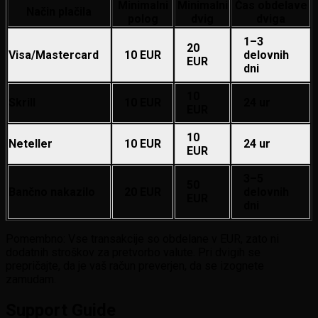
Minimalni
Minimalni
Čas obdelave
Način plačila
polog
dvig
dviga
1–3
20
Visa/Mastercard
10 EUR
delovnih
EUR
dni
10
Skrill
10 EUR
24 ur
EUR
10
Neteller
10 EUR
24 ur
EUR
3–5
50
Bančno nakazilo
20 EUR
delovnih
EUR
dni
Pomembno: Vse transakcije so obdelane v EUR, zato ni
dodatnih stroškov za pretvorbo valute. Pri dvigih se
prepričajte, da je vaš račun preverjen, da se izognete
zamudam.
Support Guide