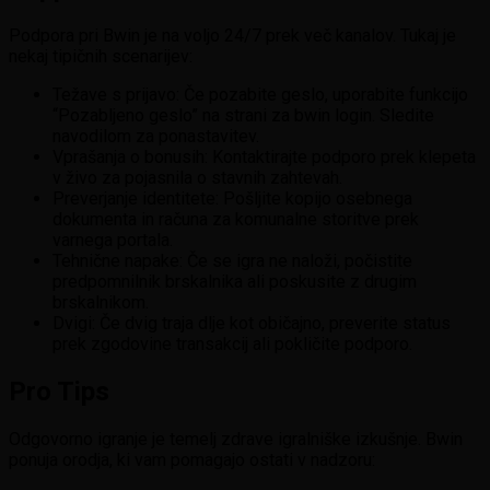
Podpora pri Bwin je na voljo 24/7 prek več kanalov. Tukaj je
nekaj tipičnih scenarijev:
Težave s prijavo: Če pozabite geslo, uporabite funkcijo
“Pozabljeno geslo” na strani za bwin login. Sledite
navodilom za ponastavitev.
Vprašanja o bonusih: Kontaktirajte podporo prek klepeta
v živo za pojasnila o stavnih zahtevah.
Preverjanje identitete: Pošljite kopijo osebnega
dokumenta in računa za komunalne storitve prek
varnega portala.
Tehnične napake: Če se igra ne naloži, počistite
predpomnilnik brskalnika ali poskusite z drugim
brskalnikom.
Dvigi: Če dvig traja dlje kot običajno, preverite status
prek zgodovine transakcij ali pokličite podporo.
Pro Tips
Odgovorno igranje je temelj zdrave igralniške izkušnje. Bwin
ponuja orodja, ki vam pomagajo ostati v nadzoru: