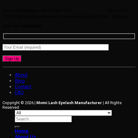
Contact/WhatsApp: +82-10-5847-1720
+82-10-7775-
1720
Email: info@momilash.co.kr
Hours: Mon-Sat 07:30 am - 16:30 pm
Join our newsletter
About
Blog
Contact
FAQ
Copyright © 2026 |
Momi Lash Eyelash Manufacturer
| All Rights
Reserved
Search
for:
Home
About Us