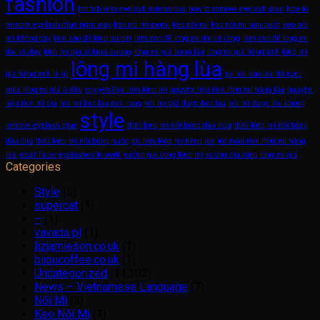
fashion
hot tub with eyelash extensions
how to remove eyelash glue
how to
remove eyelash glue right way
keo noi mi momi
keo nối mi
keo nối mi hàn quốc
keo nối
mi không cay
làm sao để lông mi dài
làm sao để lông mi dài và cong
làm sao để lông mi
dài và dày
lông mi giá sỉ bình dương
lông mi giả hàng lùa
lông mi giả tiếng anh
lông mi
lông mi hàng lùa
giả tiếng anh là gì
mi nối bao lâu thì rụng
mua lông mi giả ở đâu
nguyên liệu làm lông mi
nguyên liệu làm lông mi hàng lùa
nguyên
liệu làm mi giả
nối mi bao lâu mới rụng
nối mi giữ được bao lâu
nối mi được lâu không
style
remove eyelash glue
tháo lông mi nối bằng dầu dừa
tháo lông mi nối bằng
dầu ôliu
tháo lông mi nối bằng nước
tóc làm lông mi hàng lùa
tóc màu làm lông mi hàng
lùa
wear false eyelashes to work
xưởng gia công lông mi
xưởng gia công lông mi giả
Categories
Style
(5)
supercat
(1)
–
(1)
vavada pl
(1)
lizjamieson.co.uk
(1)
bijoucoffee.co.uk
(1)
Uncategorized
(11,302)
News – Vietnamese Language
(7)
Nối Mi
(3)
Keo Nối Mi
(1)