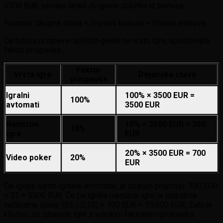
3500 EUR, preden lahko dvignete dobitke iz bonusa.
Formula: Skupna stava = Znesek bonusa × Stavna zahteva
Če bonus prispeva različno glede na vrsto igre, upoštevajte
faktor prispevka:
Faktor
Vrsta igre
Dejanska stava
prispevka
Igralni
100% × 3500 EUR =
100%
avtomati
3500 EUR
Namizne
10% × 3500 EUR = 350
10%
igre
EUR
20% × 3500 EUR = 700
Video poker
20%
EUR
Če igrate samo igralne avtomate, je izračun preprost: 100 EUR
× 35 = 3500 EUR. Če pa igrate namizne igre, je potrebna
večkratna stava: (35 / 0,10) × 100 EUR = 35.000 EUR. Zato je
ključno, da izberete igre z visokim faktorjem prispevka.