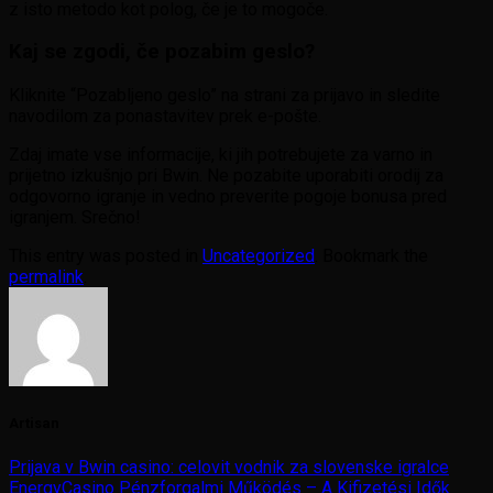
z isto metodo kot polog, če je to mogoče.
Kaj se zgodi, če pozabim geslo?
Kliknite “Pozabljeno geslo” na strani za prijavo in sledite
navodilom za ponastavitev prek e-pošte.
Zdaj imate vse informacije, ki jih potrebujete za varno in
prijetno izkušnjo pri Bwin. Ne pozabite uporabiti orodij za
odgovorno igranje in vedno preverite pogoje bonusa pred
igranjem. Srečno!
This entry was posted in
Uncategorized
. Bookmark the
permalink
.
Artisan
Prijava v Bwin casino: celovit vodnik za slovenske igralce
EnergyCasino Pénzforgalmi Működés – A Kifizetési Idők