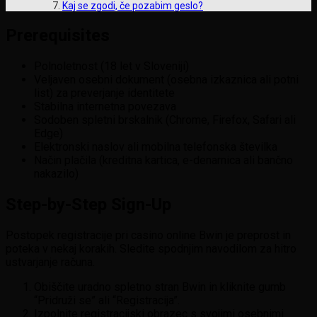
Kaj se zgodi, če pozabim geslo?
Prerequisites
Polnoletnost (18 let v Sloveniji)
Veljaven osebni dokument (osebna izkaznica ali potni
list) za preverjanje identitete
Stabilna internetna povezava
Sodoben spletni brskalnik (Chrome, Firefox, Safari ali
Edge)
Elektronski naslov ali mobilna telefonska številka
Način plačila (kreditna kartica, e-denarnica ali bančno
nakazilo)
Step-by-Step Sign-Up
Postopek registracije pri casino online Bwin je preprost in
poteka v nekaj korakih. Sledite spodnjim navodilom za hitro
ustvarjanje računa.
Obiščite uradno spletno stran Bwin in kliknite gumb
“Pridruži se” ali “Registracija”.
Izpolnite registracijski obrazec s svojimi osebnimi