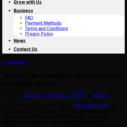
Grow with Us
Business
FAQ
Payment Methods
Terms and Conditions
Privacy Policy
News
Contact Us
Uncategorized
Prijava v Bwin casino: celovit vodnik za
slovenske igralce
Posted on
January 17, 2015
June 12, 2026
by
Artisan
Many players have questions about
Bwin casino login
before
they deposit their first euro — here are the honest answers. V
tem članku boste izvedeli vse o postopku registracije,
izračunu stavnih zahtev, varnostnih ukrepih in plačilnih