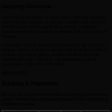
Security Overview
Varnost pri bwin login je na visoki ravni. Platforma uporablja
128-bitno SSL šifriranje, ki ščiti vse podatke med prenosom.
Dvofaktorska avtentikacija (2FA) je na voljo za dodatno
zaščito računa. Priporočamo, da vključite 2FA, kadar koli je to
mogoče.
Pomembno: Bwin je licenciran pri Komisiji za igre na srečo v
Curaçau. Čeprav je licenca veljavna, velja opozorilo: dobitki iz
Curaçao licenciranih igralnic so lahko predmet lokalnega
davka na dohodek v Sloveniji. Zato priporočamo, da se
posvetujete z davčnim svetovalcem.
MEDIA_VIDEO
Banking & Payments
Bwin ponuja več plačilnih metod, ki so primerne za slovenske
igralce. Spodnja tabela prikazuje povprečne čase obdelave in
minimalne zneske.