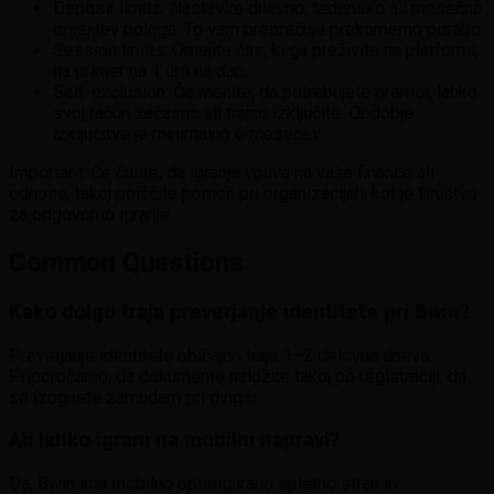
Deposit limits: Nastavite dnevno, tedensko ali mesečno
omejitev pologa. To vam preprečuje prekomerno porabo.
Session limits: Omejite čas, ki ga preživite na platformi,
na primer na 1 uro na dan.
Self-exclusion: Če menite, da potrebujete premor, lahko
svoj račun začasno ali trajno izključite. Obdobje
izključitve je minimalno 6 mesecev.
Important: Če čutite, da igranje vpliva na vaše finance ali
odnose, takoj poiščite pomoč pri organizacijah, kot je Društvo
za odgovorno igranje.
Common Questions
Kako dolgo traja preverjanje identitete pri Bwin?
Preverjanje identitete običajno traja 1–2 delovna dneva.
Priporočamo, da dokumente naložite takoj po registraciji, da
se izognete zamudam pri dvigih.
Ali lahko igram na mobilni napravi?
Da, Bwin ima mobilno optimizirano spletno stran in