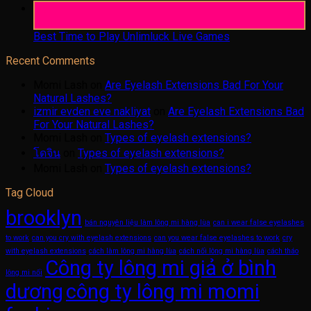
05
Aug
Best Time to Play Unlimluck Live Games
Recent Comments
Momi Lash
on
Are Eyelash Extensions Bad For Your
Natural Lashes?
izmir evden eve nakliyat
on
Are Eyelash Extensions Bad
For Your Natural Lashes?
Momi Lash
on
Types of eyelash extensions?
โดจิน
on
Types of eyelash extensions?
Momi Lash
on
Types of eyelash extensions?
Tag Cloud
brooklyn
bán nguyên liệu làm lông mi hàng lùa
can i wear false eyelashes
to work
can you cry with eyelash extensions
can you wear false eyelashes to work
cry
with eyelash extensions
cách làm lông mi hàng lùa
cách nối lông mi hàng lùa
cách tháo
Công ty lông mi giả ở bình
lông mi nối
dương
công ty lông mi momi