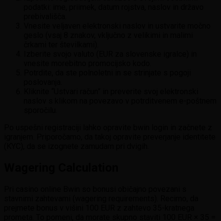
podatki: ime, priimek, datum rojstva, naslov in državo
prebivališča.
Vnesite veljaven elektronski naslov in ustvarite močno
geslo (vsaj 8 znakov, vključno z velikimi in malimi
črkami ter številkami).
Izberite svojo valuto (EUR za slovenske igralce) in
vnesite morebitno promocijsko kodo.
Potrdite, da ste polnoletni in se strinjate s pogoji
poslovanja.
Kliknite “Ustvari račun” in preverite svoj elektronski
naslov s klikom na povezavo v potrditvenem e-poštnem
sporočilu.
Po uspešni registraciji lahko opravite bwin login in začnete z
igranjem. Priporočamo, da takoj opravite preverjanje identitete
(KYC), da se izognete zamudam pri dvigih.
Wagering Calculation
Pri casino online Bwin so bonusi običajno povezani s
stavnimi zahtevami (wagering requirements). Recimo, da
prejmete bonus v višini 100 EUR z zahtevo 35-kratnega
prometa. To pomeni, da morate skupno staviti 100 EUR × 35 =