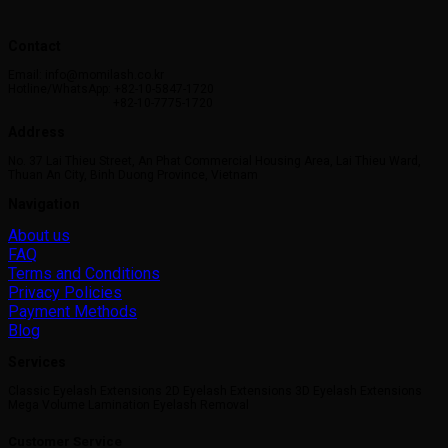
Contact
Email: info@momilash.co.kr
Hotline/WhatsApp: +82-10-5847-1720
+82-10-7775-1720
Address
No. 37 Lai Thieu Street, An Phat Commercial Housing Area, Lai Thieu Ward,
Thuan An City, Binh Duong Province, Vietnam
Navigation
About us
FAQ
Terms and Conditions
Privacy Policies
Payment Methods
Blog
Services
Classic Eyelash Extensions 2D Eyelash Extensions 3D Eyelash Extensions
Mega Volume Lamination Eyelash Removal
Customer Service