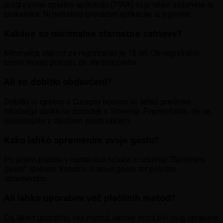
progresivno spletno aplikacijo (PWA), ki jo lahko zaženete iz
brskalnika. Ni potrebno prenašati aplikacije iz trgovine.
Kakšne so minimalne starostne zahteve?
Minimalna starost za registracijo je 18 let. Ob registraciji
boste morali potrditi, da ste polnoletni.
Ali so dobitki obdavčeni?
Dobitki iz igralnic s Curaçao licenco so lahko predmet
lokalnega davka na dohodek v Sloveniji. Priporočamo, da se
posvetujete z davčnim svetovalcem.
Kako lahko spremenim svoje geslo?
Po prijavi pojdite v nastavitve računa in izberite “Spremeni
geslo”. Vnesite trenutno in novo geslo ter potrdite
spremembo.
Ali lahko uporabim več plačilnih metod?
Da, lahko uporabite več metod, vendar mora biti dvig opravljen