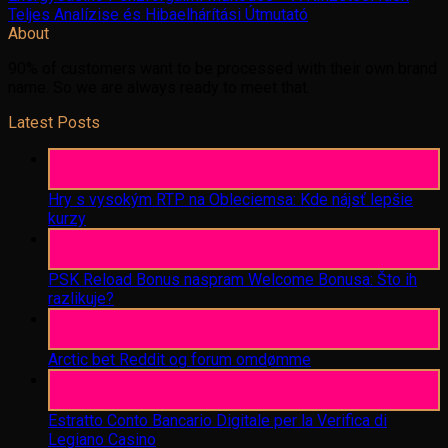
Teljes Analízise és Hibaelhárítási Útmutató
About
90% of customers want to be processed with their own brand
name. So we are always ready to meet that.
Latest Posts
06
Aug
Hry s vysokým RTP na Obleciemsa: Kde nájsť lepšie
kurzy
06
Aug
PSK Reload Bonus naspram Welcome Bonusa: Što ih
razlikuje?
06
Aug
Arctic bet Reddit og forum omdømme
06
Aug
Estratto Conto Bancario Digitale per la Verifica di
Legiano Casino