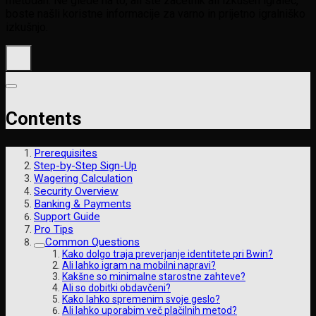
metodah. Ne glede na to, ali ste začetnik ali izkušen igralec,
boste našli koristne informacije za varno in prijetno igralniško
izkušnjo.
Contents
Prerequisites
Step-by-Step Sign-Up
Wagering Calculation
Security Overview
Banking & Payments
Support Guide
Pro Tips
Common Questions
Kako dolgo traja preverjanje identitete pri Bwin?
Ali lahko igram na mobilni napravi?
Kakšne so minimalne starostne zahteve?
Ali so dobitki obdavčeni?
Kako lahko spremenim svoje geslo?
Ali lahko uporabim več plačilnih metod?