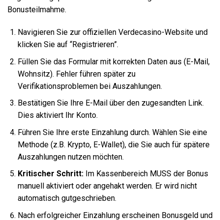
Bonusteilmahme.
Navigieren Sie zur offiziellen Verdecasino-Website und
klicken Sie auf “Registrieren”.
Füllen Sie das Formular mit korrekten Daten aus (E-Mail,
Wohnsitz). Fehler führen später zu
Verifikationsproblemen bei Auszahlungen.
Bestätigen Sie Ihre E-Mail über den zugesandten Link.
Dies aktiviert Ihr Konto.
Führen Sie Ihre erste Einzahlung durch. Wählen Sie eine
Methode (z.B. Krypto, E-Wallet), die Sie auch für spätere
Auszahlungen nutzen möchten.
Kritischer Schritt:
Im Kassenbereich MUSS der Bonus
manuell aktiviert oder angehakt werden. Er wird nicht
automatisch gutgeschrieben.
Nach erfolgreicher Einzahlung erscheinen Bonusgeld und