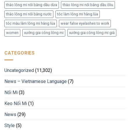
tháo lông mi nối bằng dầu dừa
tháo lông mi nối bằng dầu ôliu
tháo lông mi nối bằng nước
tóc làm lông mi hàng lùa
tóc màu làm lông mi hàng lùa
wear false eyelashes to work
women
xưởng gia công lông mi
xưởng gia công lông mi giả
CATEGORIES
Uncategorized
(11,302)
News – Vietnamese Language
(7)
Nối Mi
(3)
Keo Nối Mi
(1)
News
(29)
Style
(5)