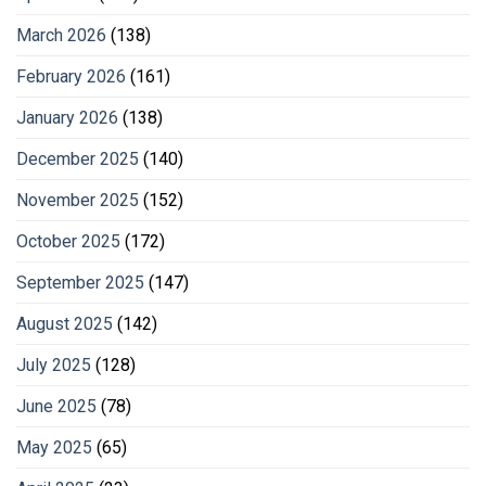
March 2026
(138)
February 2026
(161)
January 2026
(138)
December 2025
(140)
November 2025
(152)
October 2025
(172)
September 2025
(147)
August 2025
(142)
July 2025
(128)
June 2025
(78)
May 2025
(65)