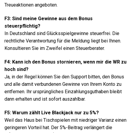
Treueaktionen angeboten.
F3: Sind meine Gewinne aus dem Bonus
steuerpflichtig?
In Deutschland sind Glücksspielgewinne steuerfrei. Die
rechtliche Verantwortung für die Meldung liegt bei Ihnen.
Konsultieren Sie im Zweifel einen Steuerberater.
F4: Kann ich den Bonus stornieren, wenn mir die WR zu
hoch sind?
Ja, in der Regel können Sie den Support bitten, den Bonus
und alle damit verbundenen Gewinne von Ihrem Konto zu
entfernen. Ihr ursprüngliches Einzahlungsguthaben bleibt
dann erhalten und ist sofort auszahlbar.
F5: Warum zählt Live Blackjack nur zu 5%?
Weil das Haus bei Tischspielen mit niedriger Varianz einen
geringeren Vorteil hat. Der 5%-Beitrag verlängert die