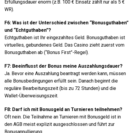
Erfüllungsdauer enorm (z.B. 100 € Einsatz zählt nur als 5 €
WR).
F6: Was ist der Unterschied zwischen “Bonusguthaben”
und “Echtguthaben”?
Echtguthaben ist Ihr eingezahltes Geld. Bonusguthaben ist
virtuelles, gebundenes Geld. Das Casino zieht zuerst vom
Bonusguthaben ab (“Bonus First”-Regel).
F7: Beeinflusst der Bonus meine Auszahlungsdauer?
Ja. Bevor eine Auszahlung beantragt werden kann, müssen
alle Bonusbedingungen erfüllt sein. Danach beginnt die
reguläre Bearbeitungszeit (bis zu 72 Stunden) und die
Wallet-Überweisungszeit.
F8: Darf ich mit Bonusgeld an Turnieren teilnehmen?
Oft nein. Die Teilnahme an Turnieren mit Bonusgeld ist in
den AGB meist explizit ausgeschlossen und führt zur
Bonusannullierung.