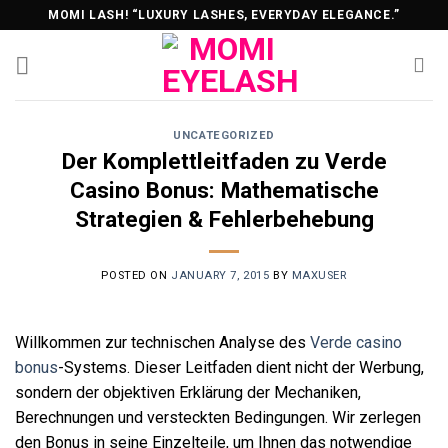
Skip
MOMI LASH! “LUXURY LASHES, EVERYDAY ELEGANCE.”
to
content
UNCATEGORIZED
Der Komplettleitfaden zu Verde
Casino Bonus: Mathematische
Strategien & Fehlerbehebung
POSTED ON
JANUARY 7, 2015
BY
MAXUSER
Willkommen zur technischen Analyse des
Verde casino
bonus
-Systems. Dieser Leitfaden dient nicht der Werbung,
sondern der objektiven Erklärung der Mechaniken,
Berechnungen und versteckten Bedingungen. Wir zerlegen
den Bonus in seine Einzelteile, um Ihnen das notwendige