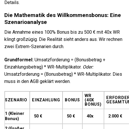
Details.
Die Mathematik des Willkommensbonus: Eine
Szenarioanalyse
Die Annahme eines 100% Bonus bis zu 500 € mit 40x WR
klingt großzügig. Die Realität sieht anders aus. Wir rechnen
zwei Extrem-Szenarien durch.
Grundformel:
Umsatzforderung = (Bonusbetrag +
Einzahlungsbetrag) * WR-Multiplikator.
Oder:
Umsatzforderung = (Bonusbetrag) * WR-Multiplikator. Dies
muss in den AGB geklärt werden.
WR
ERFORDE
SZENARIO
EINZAHLUNG
BONUS
(40X
GESAMTU
BONUS)
1 (Kleiner
50 €
50 €
40x
2.000 €
Bonus)
2 (Großer