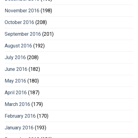
November 2016
(198)
October 2016
(208)
September 2016
(201)
August 2016
(192)
July 2016
(208)
June 2016
(182)
May 2016
(180)
April 2016
(187)
March 2016
(179)
February 2016
(170)
January 2016
(193)