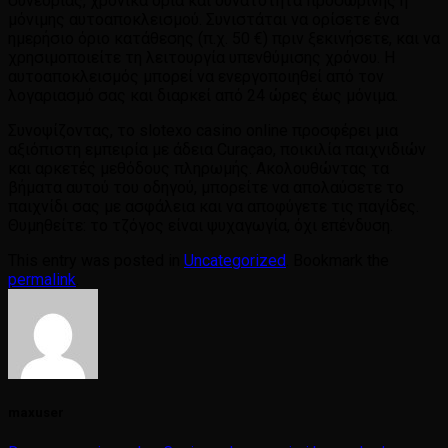
συνεδρίας, χρονικά όρια και δυνατότητα προσωρινής ή
μόνιμης αυτοαποκλεισμού. Συνιστάται να ορίσετε ένα
ημερήσιο όριο κατάθεσης (π.χ. 50 €) πριν ξεκινήσετε, και να
χρησιμοποιείτε τη λειτουργία υπενθύμισης χρόνου. Η
αυτοαποκλεισμός μπορεί να ενεργοποιηθεί από τον
λογαριασμό σας και διαρκεί από 24 ώρες έως μόνιμα.
Συνοψίζοντας, το slotexo casino online προσφέρει μια
αξιόπιστη εμπειρία με άδεια Curaçao, ποικιλία παιχνιδιών
και αρκετές μεθόδους πληρωμής. Ακολουθώντας τα
βήματα αυτού του οδηγού, μπορείτε να απολαύσετε το
παιχνίδι σας με ασφάλεια και να αποφύγετε τις παγίδες.
Θυμηθείτε: το τζόγος είναι ψυχαγωγία, όχι επένδυση.
This entry was posted in
Uncategorized
. Bookmark the
permalink
.
maxuser