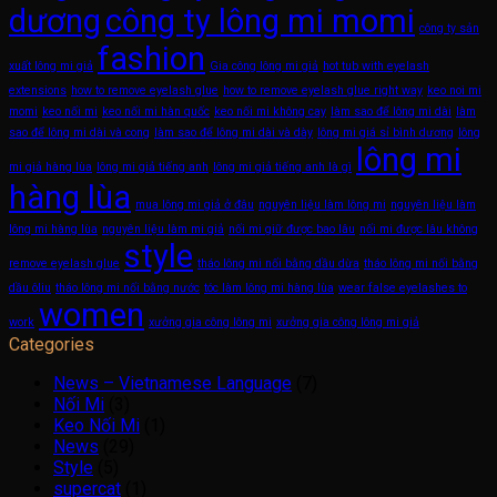
dương
công ty lông mi momi
công ty sản
fashion
xuất lông mi giả
Gia công lông mi giả
hot tub with eyelash
extensions
how to remove eyelash glue
how to remove eyelash glue right way
keo noi mi
momi
keo nối mi
keo nối mi hàn quốc
keo nối mi không cay
làm sao để lông mi dài
làm
sao để lông mi dài và cong
làm sao để lông mi dài và dày
lông mi giá sỉ bình dương
lông
lông mi
mi giả hàng lùa
lông mi giả tiếng anh
lông mi giả tiếng anh là gì
hàng lùa
mua lông mi giả ở đâu
nguyên liệu làm lông mi
nguyên liệu làm
lông mi hàng lùa
nguyên liệu làm mi giả
nối mi giữ được bao lâu
nối mi được lâu không
style
remove eyelash glue
tháo lông mi nối bằng dầu dừa
tháo lông mi nối bằng
dầu ôliu
tháo lông mi nối bằng nước
tóc làm lông mi hàng lùa
wear false eyelashes to
women
work
xưởng gia công lông mi
xưởng gia công lông mi giả
Categories
News – Vietnamese Language
(7)
Nối Mi
(3)
Keo Nối Mi
(1)
News
(29)
Style
(5)
supercat
(1)