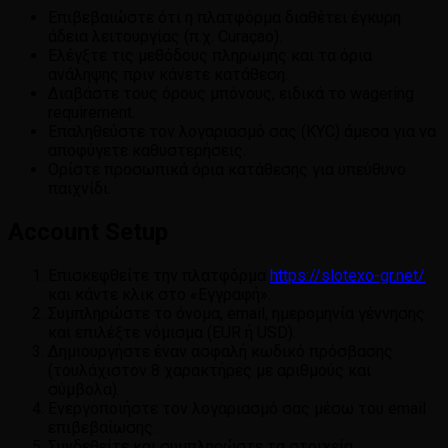
Επιβεβαιώστε ότι η πλατφόρμα διαθέτει έγκυρη
άδεια λειτουργίας (π.χ. Curaçao).
Ελέγξτε τις μεθόδους πληρωμής και τα όρια
ανάληψης πριν κάνετε κατάθεση.
Διαβάστε τους όρους μπόνους, ειδικά το wagering
requirement.
Επαληθεύστε τον λογαριασμό σας (KYC) άμεσα για να
αποφύγετε καθυστερήσεις.
Ορίστε προσωπικά όρια κατάθεσης για υπεύθυνο
παιχνίδι.
Account Setup
Επισκεφθείτε την πλατφόρμα
https://slotexo-gr.net/
και κάντε κλικ στο «Εγγραφή».
Συμπληρώστε το όνομα, email, ημερομηνία γέννησης
και επιλέξτε νόμισμα (EUR ή USD).
Δημιουργήστε έναν ασφαλή κωδικό πρόσβασης
(τουλάχιστον 8 χαρακτήρες με αριθμούς και
σύμβολα).
Ενεργοποιήστε τον λογαριασμό σας μέσω του email
επιβεβαίωσης.
Συνδεθείτε και συμπληρώστε τα στοιχεία