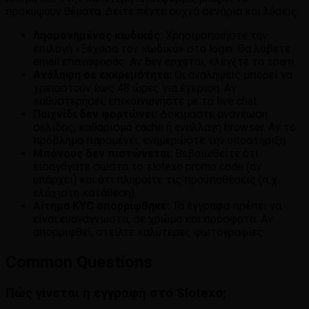
προκύψουν θέματα. Δείτε πέντε συχνά σενάρια και λύσεις:
Λησμονημένος κωδικός:
Χρησιμοποιήστε την
επιλογή «Ξέχασα τον κωδικό» στο login. Θα λάβετε
email επαναφοράς. Αν δεν έρχεται, ελέγξτε τα spam.
Ανάληψη σε εκκρεμότητα:
Οι αναλήψεις μπορεί να
χρειαστούν έως 48 ώρες για έγκριση. Αν
καθυστερήσει, επικοινωνήστε με το live chat.
Παιχνίδι δεν φορτώνει:
Δοκιμάστε ανανέωση
σελίδας, καθαρισμό cache ή εναλλαγή browser. Αν το
πρόβλημα παραμένει, ενημερώστε την υποστήριξη.
Μπόνους δεν πιστώνεται:
Βεβαιωθείτε ότι
εισαγάγατε σωστά το slotexo promo code (αν
υπάρχει) και ότι πληροίτε τις προϋποθέσεις (π.χ.
ελάχιστη κατάθεση).
Αίτημα KYC απορρίφθηκε:
Τα έγγραφα πρέπει να
είναι ευανάγνωστα, σε χρώμα και πρόσφατα. Αν
απορριφθεί, στείλτε καλύτερες φωτογραφίες.
Common Questions
Πώς γίνεται η εγγραφή στο Slotexo;