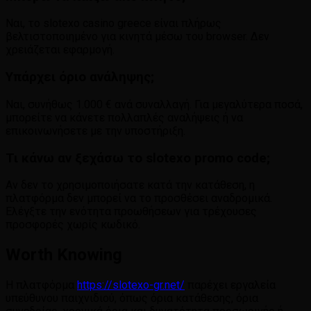
Ναι, το slotexo casino greece είναι πλήρως
βελτιστοποιημένο για κινητά μέσω του browser. Δεν
χρειάζεται εφαρμογή.
Υπάρχει όριο ανάληψης;
Ναι, συνήθως 1.000 € ανά συναλλαγή. Για μεγαλύτερα ποσά,
μπορείτε να κάνετε πολλαπλές αναλήψεις ή να
επικοινωνήσετε με την υποστήριξη.
Τι κάνω αν ξεχάσω το slotexo promo code;
Αν δεν το χρησιμοποιήσατε κατά την κατάθεση, η
πλατφόρμα δεν μπορεί να το προσθέσει αναδρομικά.
Ελέγξτε την ενότητα προωθήσεων για τρέχουσες
προσφορές χωρίς κωδικό.
Worth Knowing
Η πλατφόρμα
https://slotexo-gr.net/
παρέχει εργαλεία
υπεύθυνου παιχνιδιού, όπως όρια κατάθεσης, όρια