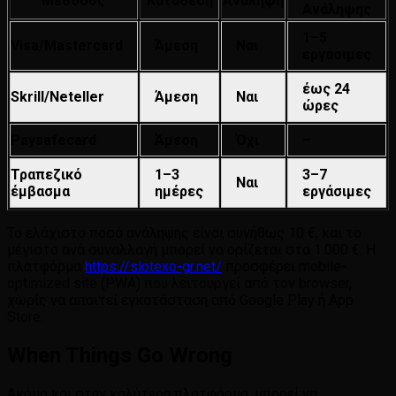
Μέθοδος
Κατάθεση
Ανάληψη
Ανάληψης
1–5
Visa/Mastercard
Άμεση
Ναι
εργάσιμες
έως 24
Skrill/Neteller
Άμεση
Ναι
ώρες
Paysafecard
Άμεση
Όχι
–
Τραπεζικό
1–3
3–7
Ναι
έμβασμα
ημέρες
εργάσιμες
Το ελάχιστο ποσό ανάληψης είναι συνήθως 10 €, και το
μέγιστο ανά συναλλαγή μπορεί να ορίζεται στα 1.000 €. Η
πλατφόρμα
https://slotexo-gr.net/
προσφέρει mobile-
optimized site (PWA) που λειτουργεί από τον browser,
χωρίς να απαιτεί εγκατάσταση από Google Play ή App
Store.
When Things Go Wrong
Ακόμα και στην καλύτερη πλατφόρμα, μπορεί να