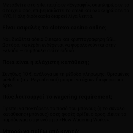
Μεταβείτε στο site, πατήστε «Εγγραφή», συμπληρώστε τα
στοιχεία σας, επιβεβαιώστε το email και ολοκληρώστε το
KYC. Η όλη διαδικασία διαρκεί λίγα λεπτά.
Είναι ασφαλές το slotexo casino online;
Ναι, διαθέτει άδεια Curaçao και κρυπτογράφηση SSL.
Ωστόσο, τα κέρδη ενδέχεται να φορολογούνται στην
Ελλάδα — συμβουλευτείτε ειδικό.
Ποια είναι η ελάχιστη κατάθεση;
Συνήθως 10 €, ανάλογα με τη μέθοδο πληρωμής. Ορισμένες
μέθοδοι (π.χ. Paysafecard) μπορεί να έχουν διαφορετικό
όριο.
Πώς λειτουργεί το wagering requirement;
Πρέπει να ποντάρετε το ποσό του μπόνους (ή το σύνολο
κατάθεσης+μπόνους) όσες φορές ορίζει ο όρος. Δείτε το
παράδειγμα στην ενότητα «How Wagering Works».
Μπορώ να παίξω από κινητό;