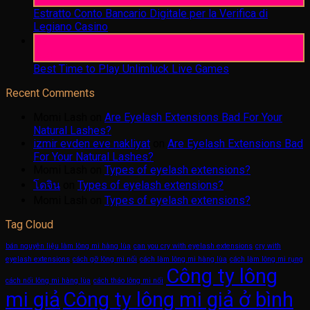
Estratto Conto Bancario Digitale per la Verifica di
Legiano Casino
05
Aug
Best Time to Play Unlimluck Live Games
Recent Comments
Momi Lash
on
Are Eyelash Extensions Bad For Your
Natural Lashes?
izmir evden eve nakliyat
on
Are Eyelash Extensions Bad
For Your Natural Lashes?
Momi Lash
on
Types of eyelash extensions?
โดจิน
on
Types of eyelash extensions?
Momi Lash
on
Types of eyelash extensions?
Tag Cloud
bán nguyên liệu làm lông mi hàng lùa
can you cry with eyelash extensions
cry with
eyelash extensions
cách gỡ lông mi nối
cách làm lông mi hàng lùa
cách làm lông mi rụng
Công ty lông
cách nối lông mi hàng lùa
cách tháo lông mi nối
mi giả
Công ty lông mi giả ở bình