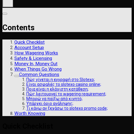
Contents
Quick Checklist
Account Setup
How Wagering Works
Safety & Licensing
Money In, Money Out
When Things Go Wrong
Common Questions
Πώς γίνεται η εγγραφή στο Slotexo;
Είναι ασφαλές το slotexo casino online;
Ποια είναι η ελάχιστη κατάθεση;
Πώς λειτουργεί το wagering requirement;
Μπορώ να παίξω από κινητό;
Υπάρχει όριο ανάληψης;
Τι κάνω αν ξεχάσω το slotexo promo code;
Worth Knowing
Quick Checklist