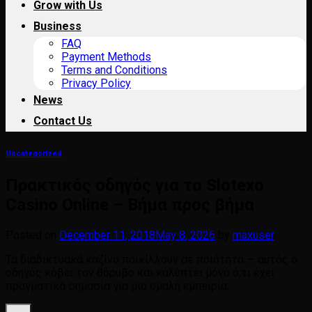
Grow with Us
Business
FAQ
Payment Methods
Terms and Conditions
Privacy Policy
News
Contact Us
Uncategorized
Πρακτικός οδηγός για το Slotexo
Casino Online – Βήμα προς βήμα
Posted on
December 11, 2018
May 8, 2026
by
maxuser
Τα διαδικτυακά καζίνο ποικίλλουν σε ποιότητα — αυτός ο
οδηγός κόβει τον θόρυβο και καλύπτει μόνο ό,τι έχει
πραγματικά σημασία για μια ομαλή εμπειρία.