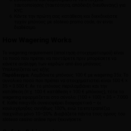
ταυτοποίησης (ταυτότητα, απόδειξη διεύθυνσης) για
KYC.
Κάντε την πρώτη σας κατάθεση και διεκδικήστε
τυχόν μπόνους με slotexo promo code, αν είναι
διαθέσιμο.
How Wagering Works
Το wagering requirement (απαίτηση στοιχηματισμού) είναι
το ποσό που πρέπει να ποντάρετε πριν μπορέσετε να
κάνετε ανάληψη των κερδών από ένα μπόνους.
Υπολογίζεται ως εξής:
Παράδειγμα:
Λαμβάνετε μπόνους 100 € με wagering 35x. Το
συνολικό ποσό που πρέπει να στοιχηματιστεί είναι 100 € ×
35 = 3.500 €. Αν το μπόνους περιλαμβάνει και την
κατάθεση (π.χ. 100 € κατάθεση + 100 € μπόνους), τότε το
wagering εφαρμόζεται στο σύνολο: (100 + 100) × 35 = 7.000
€. Κάθε παιχνίδι συνεισφέρει διαφορετικά – οι
κουλοχέρηδες συνήθως 100%, ενώ τα επιτραπέζια
παιχνίδια μόνο 10–20%. Διαβάζετε πάντα τους όρους του
slotexo casino online πριν ξεκινήσετε.