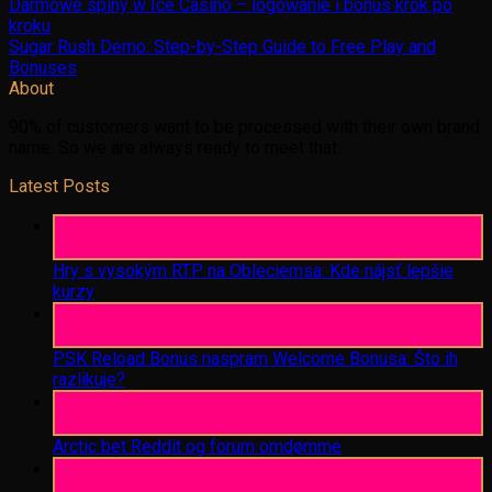
Darmowe spiny w Ice Casino – logowanie i bonus krok po
kroku
Sugar Rush Demo: Step-by-Step Guide to Free Play and
Bonuses
About
90% of customers want to be processed with their own brand
name. So we are always ready to meet that.
Latest Posts
06
Aug
Hry s vysokým RTP na Obleciemsa: Kde nájsť lepšie
kurzy
06
Aug
PSK Reload Bonus naspram Welcome Bonusa: Što ih
razlikuje?
06
Aug
Arctic bet Reddit og forum omdømme
06
Aug