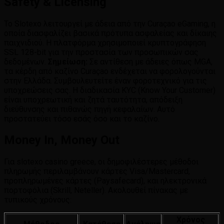
Safety & Licensing
Το Slotexo λειτουργεί με άδεια από την Curaçao eGaming, η
οποία διασφαλίζει βασικά πρότυπα ασφαλείας και δίκαιης
παιχνιδιού. Η πλατφόρμα χρησιμοποιεί κρυπτογράφηση
SSL 128-bit για την προστασία των προσωπικών σας
δεδομένων.
Σημείωση:
Σε αντίθεση με άδειες όπως MGA,
τα κέρδη από καζίνο Curaçao ενδέχεται να φορολογούνται
στην Ελλάδα. Συμβουλευτείτε έναν φοροτεχνικό για τις
υποχρεώσεις σας. Η διαδικασία KYC (Know Your Customer)
είναι υποχρεωτική και ζητά ταυτότητα, απόδειξη
διεύθυνσης και πιθανώς πηγή κεφαλαίων. Αυτό
προστατεύει τόσο εσάς όσο και το καζίνο.
Money In, Money Out
Για slotexo casino greece, οι δημοφιλέστερες μέθοδοι
πληρωμής περιλαμβάνουν κάρτες Visa/Mastercard,
προπληρωμένες κάρτες (Paysafecard), και ηλεκτρονικά
πορτοφόλια (Skrill, Neteller). Ακολουθεί πίνακας με
τυπικούς χρόνους:
Χρόνος