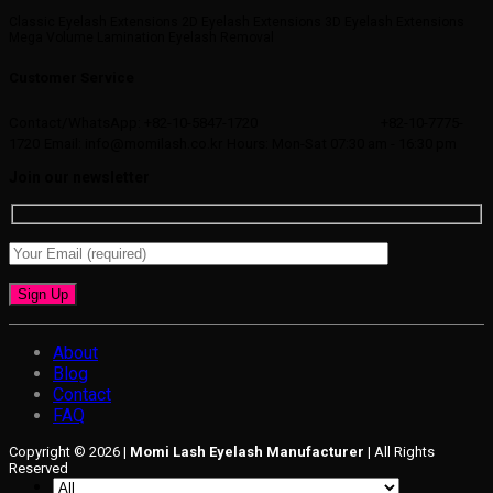
Classic Eyelash Extensions 2D Eyelash Extensions 3D Eyelash Extensions
Mega Volume Lamination Eyelash Removal
Customer Service
Contact/WhatsApp: +82-10-5847-1720
+82-10-7775-
1720
Email: info@momilash.co.kr
Hours: Mon-Sat 07:30 am - 16:30 pm
Join our newsletter
About
Blog
Contact
FAQ
Copyright © 2026 |
Momi Lash Eyelash Manufacturer
| All Rights
Reserved