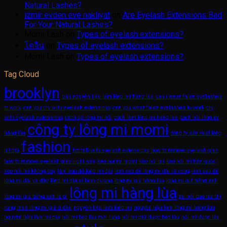
Natural Lashes?
izmir evden eve nakliyat
on
Are Eyelash Extensions Bad
For Your Natural Lashes?
Momi Lash
on
Types of eyelash extensions?
โดจิน
on
Types of eyelash extensions?
Momi Lash
on
Types of eyelash extensions?
Tag Cloud
brooklyn
bán nguyên liệu làm lông mi hàng lùa
can i wear false eyelashes
to work
can you cry with eyelash extensions
can you wear false eyelashes to work
cry
with eyelash extensions
cách gỡ lông mi nối
cách làm lông mi hàng lùa
cách nối lông mi
công ty lông mi momi
hàng lùa
công ty sản xuất lông
fashion
mi giả
hot tub with eyelash extensions
how to remove eyelash glue
how to remove eyelash glue right way
keo noi mi momi
keo nối mi
keo nối mi hàn quốc
keo nối mi không cay
làm sao để lông mi dài
làm sao để lông mi dài và cong
làm sao để
lông mi dài và dày
lông mi giá sỉ bình dương
lông mi giả hàng lùa
lông mi giả tiếng anh
lông mi hàng lùa
lông mi giả tiếng anh là gì
mi nối bao lâu thì
rụng
mua lông mi giả ở đâu
nguyên liệu làm lông mi
nguyên liệu làm lông mi hàng lùa
nguyên liệu làm mi giả
nối mi bao lâu mới rụng
nối mi giữ được bao lâu
nối mi được lâu