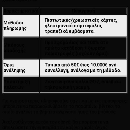
Χαρακτηριστικό
Περιγραφή
Πιστωτικές/χρεωστικές κάρτες,
Μέθοδοι
ηλεκτρονικά πορτοφόλια,
πληρωμής
τραπεζικά εμβάσματα.
Προσφορά έως και 100% στο
Μπόνους
πρώτο κατάθεση + δωρεάν
υποδοχής
περιστροφές (ισχύουν όροι).
Όρια
Τυπικά από 50€ έως 10.000€ ανά
ανάληψης
συναλλαγή, ανάλογα με τη μέθοδο.
Υποστήριξη
Ζωντανή συνομιλία 24/7, email και
πελατών
τηλεφωνική γραμμή.
Για περισσότερες πληροφορίες σχετικά με τις προσφορές,
μπορείτε να παρακολουθήσετε το παραπάνω βίντεο, το
οποίο αναλύει τα βήματα ενεργοποίησης του μπόνους.
Ακολουθώντας αυτόν τον οδηγό, θα μπορέσετε να
απολαύσετε την εμπειρία του καζίνο χωρίς άγχος.