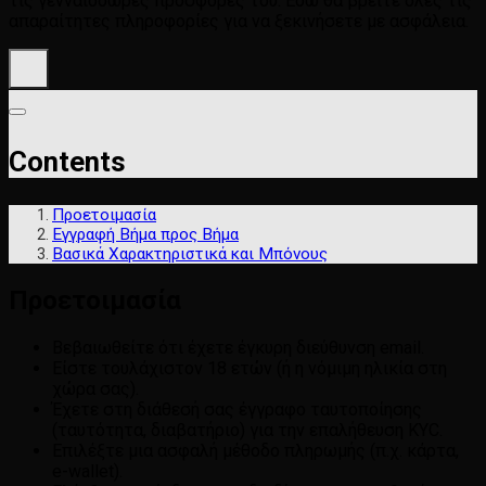
τις γενναιόδωρες προσφορές του. Εδώ θα βρείτε όλες τις
απαραίτητες πληροφορίες για να ξεκινήσετε με ασφάλεια.
Contents
Προετοιμασία
Εγγραφή Βήμα προς Βήμα
Βασικά Χαρακτηριστικά και Μπόνους
Προετοιμασία
Βεβαιωθείτε ότι έχετε έγκυρη διεύθυνση email.
Είστε τουλάχιστον 18 ετών (ή η νόμιμη ηλικία στη
χώρα σας).
Έχετε στη διάθεσή σας έγγραφο ταυτοποίησης
(ταυτότητα, διαβατήριο) για την επαλήθευση KYC.
Επιλέξτε μια ασφαλή μέθοδο πληρωμής (π.χ. κάρτα,
e-wallet).