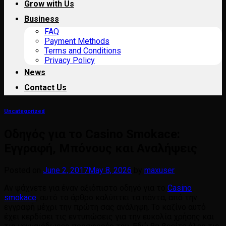
Grow with Us
Business
FAQ
Payment Methods
Terms and Conditions
Privacy Policy
News
Contact Us
Uncategorized
Οδηγός για το Casino Smokace:
Εγγραφή, Μπόνους και Αναλήψεις
Posted on
June 2, 2017
May 8, 2026
by
maxuser
Αν ψάχνετε για έναν αξιόπιστο οδηγό για το
Casino
smokace
, αυτό το άρθρο καλύπτει τα πάντα, από την
εγγραφή μέχρι την πρώτη σας ανάληψη. Το καζίνο αυτό
έχει κερδίσει τις εντυπώσεις για την ευκολία χρήσης και