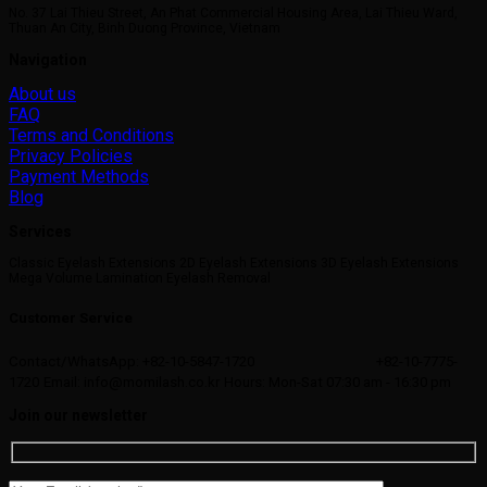
No. 37 Lai Thieu Street, An Phat Commercial Housing Area, Lai Thieu Ward,
Thuan An City, Binh Duong Province, Vietnam
Navigation
About us
FAQ
Terms and Conditions
Privacy Policies
Payment Methods
Blog
Services
Classic Eyelash Extensions 2D Eyelash Extensions 3D Eyelash Extensions
Mega Volume Lamination Eyelash Removal
Customer Service
Contact/WhatsApp: +82-10-5847-1720
+82-10-7775-
1720
Email: info@momilash.co.kr
Hours: Mon-Sat 07:30 am - 16:30 pm
Join our newsletter