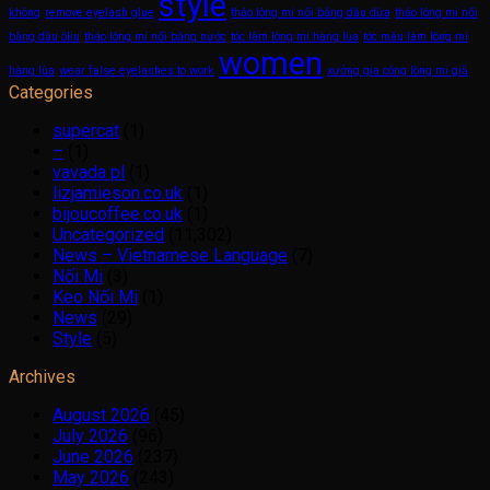
style
không
remove eyelash glue
tháo lông mi nối bằng dầu dừa
tháo lông mi nối
bằng dầu ôliu
tháo lông mi nối bằng nước
tóc làm lông mi hàng lùa
tóc màu làm lông mi
women
hàng lùa
wear false eyelashes to work
xưởng gia công lông mi giả
Categories
supercat
(1)
–
(1)
vavada pl
(1)
lizjamieson.co.uk
(1)
bijoucoffee.co.uk
(1)
Uncategorized
(11,302)
News – Vietnamese Language
(7)
Nối Mi
(3)
Keo Nối Mi
(1)
News
(29)
Style
(5)
Archives
August 2026
(45)
July 2026
(96)
June 2026
(237)
May 2026
(243)