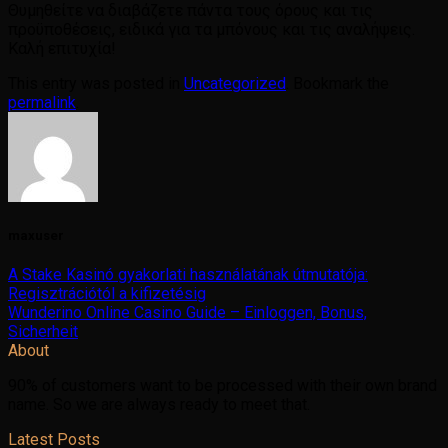
Θυμηθείτε να διαβάζετε πάντα τους όρους και τις
προϋποθέσεις, ειδικά για τα μπόνους και τις αναλήψεις.
Καλή επιτυχία!
This entry was posted in
Uncategorized
. Bookmark the
permalink
.
maxuser
A Stake Kasinó gyakorlati használatának útmutatója:
Regisztrációtól a kifizetésig
Wunderino Online Casino Guide – Einloggen, Bonus,
Sicherheit
About
90% of customers want to be processed with their own brand
name. So we are always ready to meet that.
Latest Posts