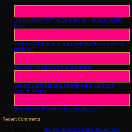
06
Aug
Hry s vysokým RTP na Obleciemsa: Kde nájsť lepšie
kurzy
06
Aug
PSK Reload Bonus naspram Welcome Bonusa: Što ih
razlikuje?
06
Aug
Arctic bet Reddit og forum omdømme
06
Aug
Estratto Conto Bancario Digitale per la Verifica di
Legiano Casino
05
Aug
Best Time to Play Unlimluck Live Games
Recent Comments
Momi Lash
on
Are Eyelash Extensions Bad For Your