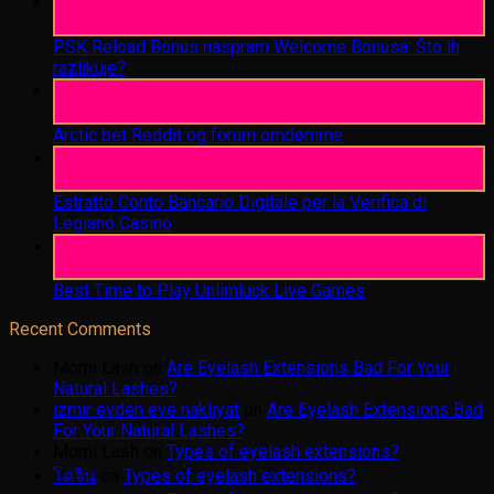
06
Aug
PSK Reload Bonus naspram Welcome Bonusa: Što ih
razlikuje?
06
Aug
Arctic bet Reddit og forum omdømme
06
Aug
Estratto Conto Bancario Digitale per la Verifica di
Legiano Casino
05
Aug
Best Time to Play Unlimluck Live Games
Recent Comments
Momi Lash
on
Are Eyelash Extensions Bad For Your
Natural Lashes?
izmir evden eve nakliyat
on
Are Eyelash Extensions Bad
For Your Natural Lashes?
Momi Lash
on
Types of eyelash extensions?
โดจิน
on
Types of eyelash extensions?