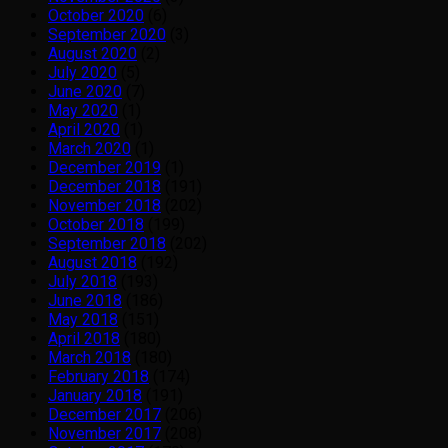
October 2020
(6)
September 2020
(3)
August 2020
(2)
July 2020
(5)
June 2020
(7)
May 2020
(1)
April 2020
(1)
March 2020
(1)
December 2019
(1)
December 2018
(191)
November 2018
(202)
October 2018
(199)
September 2018
(202)
August 2018
(192)
July 2018
(193)
June 2018
(186)
May 2018
(151)
April 2018
(180)
March 2018
(180)
February 2018
(174)
January 2018
(191)
December 2017
(206)
November 2017
(208)