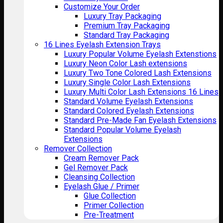
Customize Your Order
Luxury Tray Packaging
Premium Tray Packaging
Standard Tray Packaging
16 Lines Eyelash Extension Trays
Luxury Popular Volume Eyelash Extenstions
Luxury Neon Color Lash extensions
Luxury Two Tone Colored Lash Extensions
Luxury Single Color Lash Extensions
Luxury Multi Color Lash Extensions 16 Lines
Standard Volume Eyelash Extensions
Standard Colored Eyelash Extensions
Standard Pre-Made Fan Eyelash Extensions
Standard Popular Volume Eyelash
Extensions
Remover Collection
Cream Remover Pack
Gel Remover Pack
Cleansing Collection
Eyelash Glue / Primer
Glue Collection
Primer Collection
Pre-Treatment