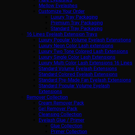
Mellow Eyelashes
Customize Your Order
Luxury Tray Packaging
Premium Tray Packaging
Standard Tray Packaging
16 Lines Eyelash Extension Trays
Luxury Popular Volume Eyelash Extenstions
Luxury Neon Color Lash extensions
Luxury Two Tone Colored Lash Extensions
Luxury Single Color Lash Extensions
Luxury Multi Color Lash Extensions 16 Lines
Standard Volume Eyelash Extensions
Standard Colored Eyelash Extensions
Standard Pre-Made Fan Eyelash Extensions
Standard Popular Volume Eyelash
Extensions
Remover Collection
Cream Remover Pack
Gel Remover Pack
Cleansing Collection
Eyelash Glue / Primer
Glue Collection
Primer Collection