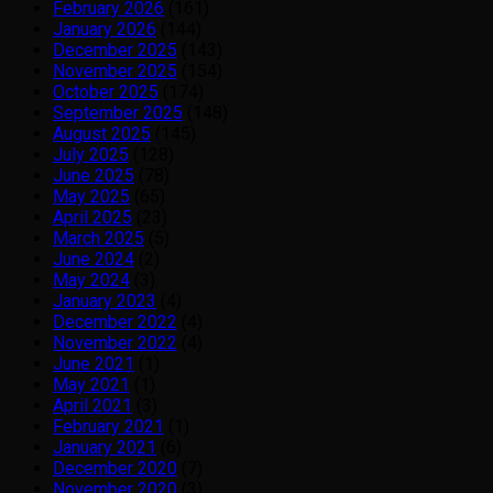
February 2026
(161)
January 2026
(144)
December 2025
(143)
November 2025
(154)
October 2025
(174)
September 2025
(148)
August 2025
(145)
July 2025
(128)
June 2025
(78)
May 2025
(65)
April 2025
(23)
March 2025
(5)
June 2024
(2)
May 2024
(3)
January 2023
(4)
December 2022
(4)
November 2022
(4)
June 2021
(1)
May 2021
(1)
April 2021
(3)
February 2021
(1)
January 2021
(6)
December 2020
(7)
November 2020
(3)