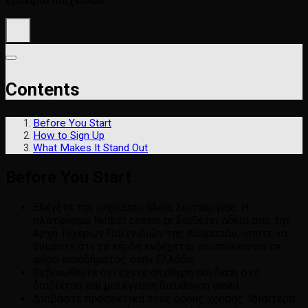
εμπειρία παιχνιδιού.
Contents
Before You Start
How to Sign Up
What Makes It Stand Out
Before You Start
Ελέγξτε την ισχύουσα άδεια λειτουργίας. Η
πλατφόρμα Netbet casino gr διαθέτει άδεια από την
Αρχή Τυχερών Παιχνιδιών της Κουρασάο, οπότε να
θυμάστε ότι τα κέρδη ενδέχεται να υπόκεινται σε
φόρο εισοδήματος στην Ελλάδα.
Βεβαιωθείτε ότι έχετε σταθερή σύνδεση στο
διαδίκτυο και μια έγκυρη διεύθυνση email.
Διαβάστε προσεκτικά τους όρους χρήσης. Ιδιαίτερα