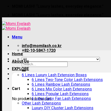
Skip
MOMI LASH! “Luxury lashes, everyday elegance.”
to
MOMI LASH! “Luxury lashes, everyday elegance.”
content
Menu
info@momilash.co.kr
+82-10-5847-1720
Home
About Us
Search
for:
EXPLORE
6 Lines Luxury Lash Extension Boxes
6 Lines Two-Tone Color Lash Extensions
6 Lines Rainbow Lash Extensions
Cart
6 Lines Mix Color Lash Extensions
6 Lines Popular Lash Extensions
6 Lines Easy Fan Lash Extensions
No products in the cart.
Other Lash Extensions
Luxury DIY Cluster Lash Extensions