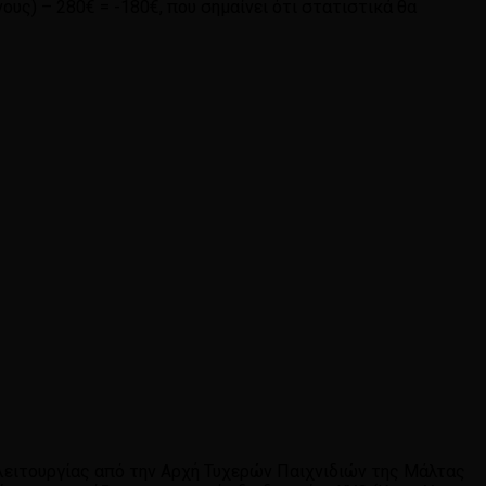
ους) – 280€ = -180€, που σημαίνει ότι στατιστικά θα
 λειτουργίας από την Αρχή Τυχερών Παιχνιδιών της Μάλτας