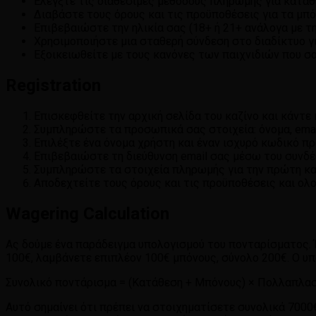
Ελέγξτε τις διαθέσιμες μεθόδους πληρωμής για καταθέ
Διαβάστε τους όρους και τις προϋποθέσεις για τα μπό
Επιβεβαιώστε την ηλικία σας (18+ ή 21+ ανάλογα με τ
Χρησιμοποιήστε μια σταθερή σύνδεση στο διαδίκτυο 
Εξοικειωθείτε με τους κανόνες των παιχνιδιών που σ
Registration
Επισκεφθείτε την αρχική σελίδα του καζίνο και κάντε 
Συμπληρώστε τα προσωπικά σας στοιχεία: όνομα, email
Επιλέξτε ένα όνομα χρήστη και έναν ισχυρό κωδικό π
Επιβεβαιώστε τη διεύθυνση email σας μέσω του συνδέ
Συμπληρώστε τα στοιχεία πληρωμής για την πρώτη κα
Αποδεχτείτε τους όρους και τις προϋποθέσεις και ολ
Wagering Calculation
Ας δούμε ένα παράδειγμα υπολογισμού του πονταρίσματος.
100€, λαμβάνετε επιπλέον 100€ μπόνους, σύνολο 200€. Ο υπ
Συνολικό ποντάρισμα = (Κατάθεση + Μπόνους) × Πολλαπλασι
Αυτό σημαίνει ότι πρέπει να στοιχηματίσετε συνολικά 7000