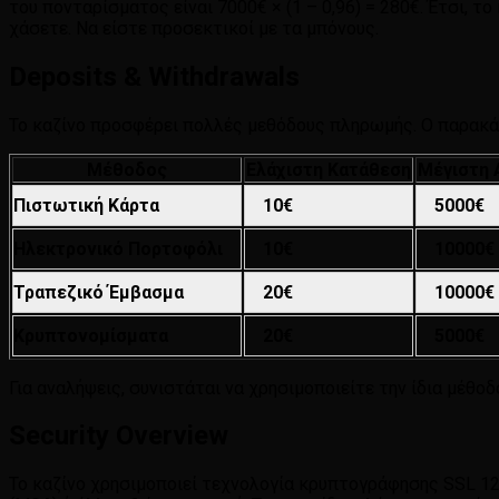
του πονταρίσματος είναι 7000€ × (1 – 0,96) = 280€. Έτσι, τ
χάσετε. Να είστε προσεκτικοί με τα μπόνους.
Deposits & Withdrawals
Το καζίνο προσφέρει πολλές μεθόδους πληρωμής. Ο παρακάτ
Μέθοδος
Ελάχιστη Κατάθεση
Μέγιστη
Πιστωτική Κάρτα
10€
5000€
Ηλεκτρονικό Πορτοφόλι
10€
10000€
Τραπεζικό Έμβασμα
20€
10000€
Κρυπτονομίσματα
20€
5000€
Για αναλήψεις, συνιστάται να χρησιμοποιείτε την ίδια μέθοδ
Security Overview
Το καζίνο χρησιμοποιεί τεχνολογία κρυπτογράφησης SSL 12