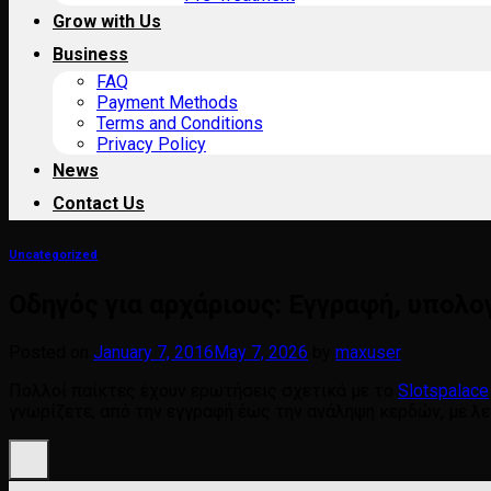
Grow with Us
Business
FAQ
Payment Methods
Terms and Conditions
Privacy Policy
News
Contact Us
Uncategorized
Οδηγός για αρχάριους: Εγγραφή, υπολο
Posted on
January 7, 2016
May 7, 2026
by
maxuser
Πολλοί παίκτες έχουν ερωτήσεις σχετικά με το
Slotspalace
γνωρίζετε, από την εγγραφή έως την ανάληψη κερδών, με λ