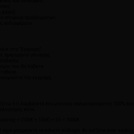
σεις και αναλήψεις.
νους.
η χώρα).
για αποφυγή προβλημάτων.
ας ενδιαφέρουν.
κλικ στο “Εγγραφή”.
, ημερομηνία γέννησης.
ρόσβασης.
σμου που θα λάβετε.
τάθεση.
οκληρώστε την εγγραφή.
 Έστω ότι λαμβάνετε ένα μπόνους καλωσορίσματος 100% έως
ολογισμός είναι:
αστής = (100€ + 100€) × 35 = 7000€
€ πριν μπορέσετε να κάνετε ανάληψη. Αν παίζετε έναν κουλοχ