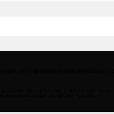
γισμοί πονταρίσματος και ασφάλεια στ
πριν καταθέσουν το πρώτο τους ευρώ — ορίστε οι ειλικρινεί
επτομερείς υπολογισμούς και συμβουλές ασφαλείας.