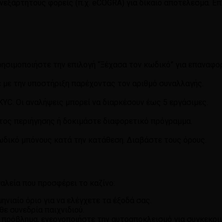
ανεξάρτητους φορείς (π.χ. eCOGRA) για δίκαιο αποτέλεσμα. Ε
ρησιμοποιήστε την επιλογή “Ξέχασα τον κωδικό” για επαναφο
ε με την υποστήριξη παρέχοντας τον αριθμό συναλλαγής.
YC. Οι αναλήψεις μπορεί να διαρκέσουν έως 5 εργάσιμες.
τος περιήγησης ή δοκιμάστε διαφορετικό πρόγραμμα.
ωδικό μπόνους κατά την κατάθεση. Διαβάστε τους όρους.
γαλεία που προσφέρει το καζίνο:
ηνιαίο όριο για να ελέγχετε τα έξοδά σας.
θε συνεδρία παιχνιδιού.
αι πρόβλημα, ενεργοποιήστε την αυτοαποκλεισμό για συγκεκρι