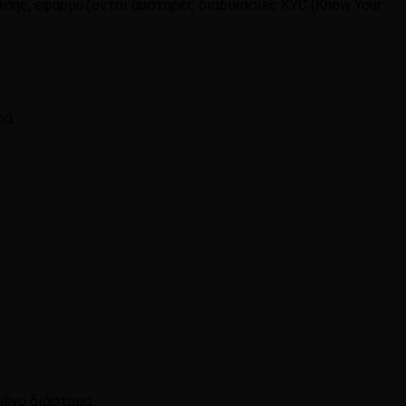
πίσης, εφαρμόζονται αυστηρές διαδικασίες KYC (Know Your
ρά.
μένο διάστημα.