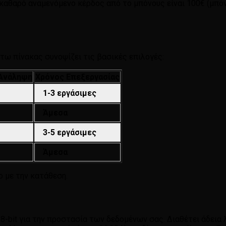
ο καθαρό αναμενόμενο κέρδος από το μπόνους είναι 100€ (μπόν
ω πίνακας συνοψίζει τις βασικές επιλογές:
 Ανάληψη
Χρόνος Επεξεργασίας
1-3 εργάσιμες
Άμεσα
3-5 εργάσιμες
Άμεσα
ο με την κατάθεση.
8-bit για την προστασία των δεδομένων σας. Διαθέτει άδεια