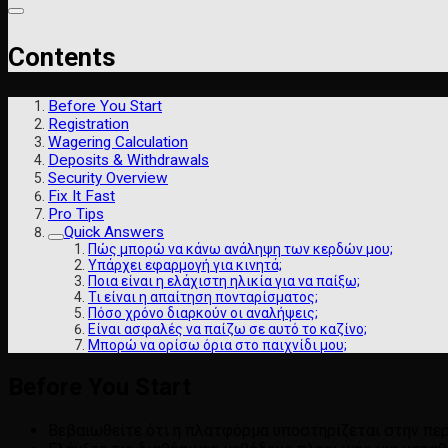
Contents
Before You Start
Registration
Wagering Calculation
Deposits & Withdrawals
Security Overview
Fix It Fast
Pro Tips
Quick Answers
Πώς μπορώ να κάνω ανάληψη των κερδών μου;
Υπάρχει εφαρμογή για κινητά;
Ποια είναι η ελάχιστη ηλικία για να παίξω;
Τι είναι η απαίτηση πονταρίσματος;
Πόσο χρόνο διαρκούν οι αναλήψεις;
Είναι ασφαλές να παίζω σε αυτό το καζίνο;
Μπορώ να ορίσω όρια στο παιχνίδι μου;
Before You Start
Βεβαιωθείτε ότι η πλατφόρμα υποστηρίζεται στην περ