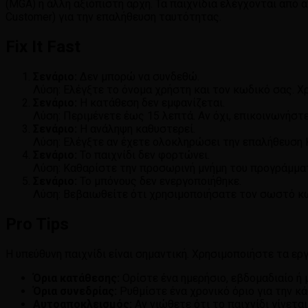
(MGA) ή άλλη αξιόπιστη αρχή. Τα παιχνίδια ελέγχονται από 
Customer) για την επαλήθευση ταυτότητας.
Fix It Fast
Σενάριο:
Δεν μπορώ να συνδεθώ.
Λύση: Ελέγξτε το όνομα χρήστη και τον κωδικό σας. Χ
Σενάριο:
Η κατάθεση δεν εμφανίζεται.
Λύση: Περιμένετε έως 15 λεπτά. Αν όχι, επικοινωνήστ
Σενάριο:
Η ανάληψη καθυστερεί.
Λύση: Ελέγξτε αν έχετε ολοκληρώσει την επαλήθευση K
Σενάριο:
Το παιχνίδι δεν φορτώνει.
Λύση: Καθαρίστε την προσωρινή μνήμη του προγράμμα
Σενάριο:
Το μπόνους δεν ενεργοποιήθηκε.
Λύση: Βεβαιωθείτε ότι χρησιμοποιήσατε τον σωστό κ
Pro Tips
Η υπεύθυνη παιχνίδι είναι σημαντική. Χρησιμοποιήστε τα ερ
Όρια κατάθεσης:
Ορίστε ένα ημερήσιο, εβδομαδιαίο ή μ
Όρια συνεδρίας:
Ρυθμίστε ένα χρονικό όριο για την κά
Αυτοαποκλεισμός:
Αν νιώθετε ότι το παιχνίδι γίνετ